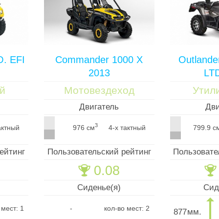
O. EFI
Commander 1000 X
Outland
2013
LT
й
Мотовездеход
Утил
Двигатель
Дви
3
актный
976 см
4-х тактный
799.9 с
ейтинг
Пользовательский рейтинг
Пользовате
0.08
🏆
🏆
Сиденье(я)
Сид
 мест: 1
-
кол-во мест: 2
877
мм.