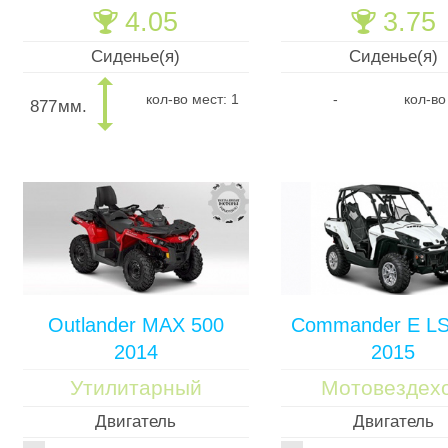
4.05
3.75
🏆
🏆
Сиденье(я)
Сиденье(я)
кол-во мест: 1
-
кол-во
877
мм.
Outlander MAX 500
Commander E L
2014
2015
Утилитарный
Мотовездех
Двигатель
Двигатель