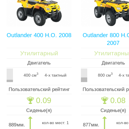
Outlander 400 H.O. 2008
Outlander 800 H.
2007
Утилитарный
Утилитарны
Двигатель
Двигатель
3
3
400 см
4-х тактный
800 см
4-х т
Пользовательский рейтинг
Пользовательский р
0.09
0.08
🏆
🏆
Сиденье(я)
Сиденье(я)
кол-во мест: 1
кол-во
889
мм.
877
мм.