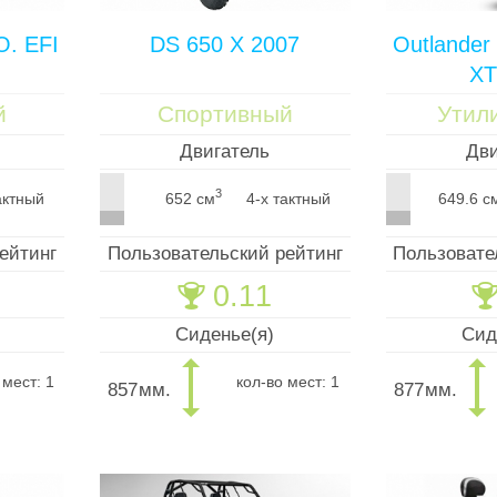
O. EFI
DS 650 X 2007
Outlander
XT
й
Спортивный
Утил
Двигатель
Дви
3
актный
652 см
4-х тактный
649.6 с
ейтинг
Пользовательский рейтинг
Пользовате
0.11
🏆

Сиденье(я)
Сид
 мест: 1
кол-во мест: 1
857
мм.
877
мм.