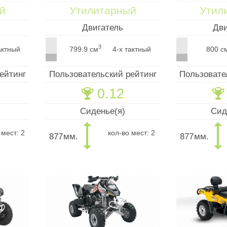
й
Утилитарный
Утил
Двигатель
Дви
3
актный
799.9 см
4-х тактный
800 с
ейтинг
Пользовательский рейтинг
Пользовате
0.12
🏆
🏆
Сиденье(я)
Сид
 мест: 2
кол-во мест: 2
877
мм.
877
мм.