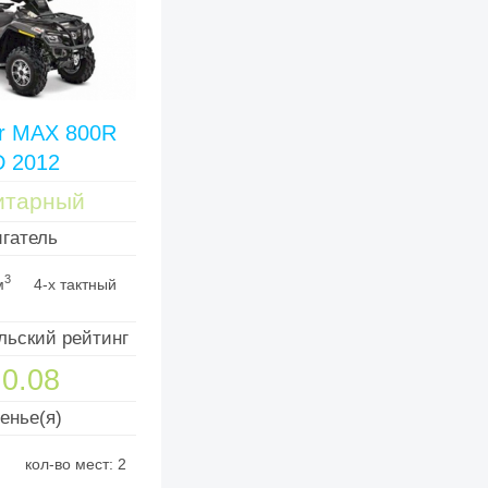
er MAX 800R
D 2012
итарный
гатель
3
м
4-х тактный
льский рейтинг
0.08
енье(я)
кол-во мест: 2