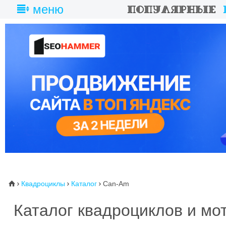
меню
Квадроциклы
Каталог
Can-Am
⌂



Каталог квадроциклов и м