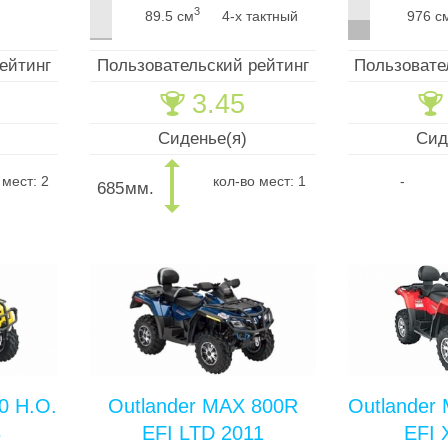
3
89.5 см
4-х тактный
976 с
ейтинг
Пользовательский рейтинг
Пользовате
3.45
🏆
🏆
Сиденье(я)
Сид
 мест: 2
кол-во мест: 1
-
685
мм.
0 H.O.
Outlander MAX 800R
Outlander
8
EFI LTD 2011
EFI 