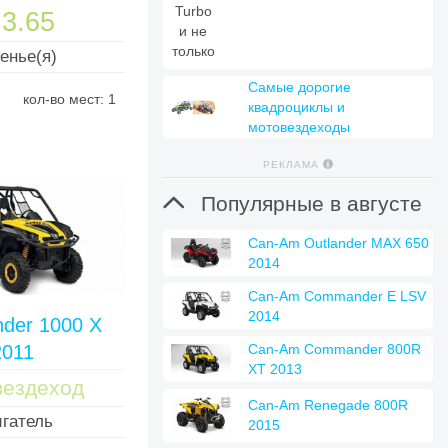
3.65
енье(я)
Самые дорогие
кол-во мест: 1
квадроциклы и
мотовездеходы
РЕКЛАМА

Популярные в августе
Can-Am Outlander MAX 650
2014
Can-Am Commander E LSV
2014
der 1000 X
2011
Can-Am Commander 800R
XT 2013
вездеход
Can-Am Renegade 800R
гатель
2015