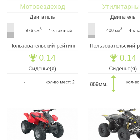
Мотовездеход
Утилитарны
Двигатель
Двигатель
3
3
976 см
4-х тактный
400 см
4-х т
Пользовательский рейтинг
Пользовательский р
0.14
0.14
🏆
🏆
Сиденье(я)
Сиденье(я)
-
кол-во мест: 2
кол-во
889
мм.