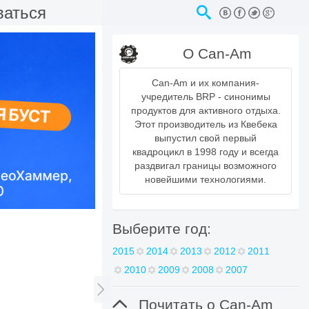
ваться
О Can-Am
Can-Am и их компания-
учредитель BRP - синонимы
продуктов для активного отдыха.
Этот производитель из Квебека
выпустил свой первый
квадроцикл в 1998 году и всегда
раздвигал границы возможного
новейшими технологиями.
Выберите год:
2015
2014
2013
2012
2011
2010
2009
2008
2007


Почитать о Can-Am