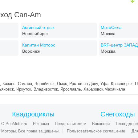
еход Can-Am
Активный отдых
МотоСила
Новосибирск
Москва
Капитан Моторс
BRP-центр ЗАПАД
Воронеж
Москва
, Казань, Самара, Челябинск, Омск, Ростов-на-Дону, Уфа, Красноярск, П
ьяновск, Иркутск, Владивосток, Ярославль, Хабаровск,Махачкала
Квадроциклы
Снегоходы
О PopMotor.ru
Реклама
Представителям
Вакансии
Техподдерж
ые Моторы, Все права защищены.
Пользовательское соглашение
Дл