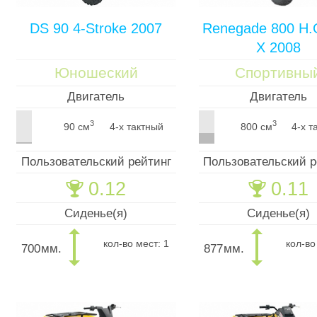
DS 90 4-Stroke 2007
Renegade 800 H.
X 2008
Юношеский
Спортивны
Двигатель
Двигатель
3
3
90 см
4-х тактный
800 см
4-х т
Пользовательский рейтинг
Пользовательский р
0.12
0.11
🏆
🏆
Сиденье(я)
Сиденье(я)
кол-во мест: 1
кол-во
700
мм.
877
мм.