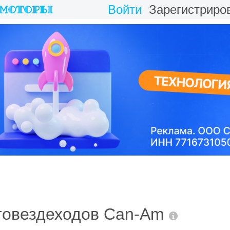
Войти
Зарегистриро
отовездеходов Can-Am