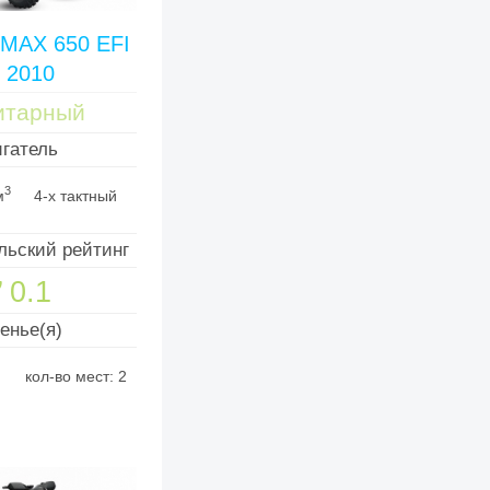
 MAX 650 EFI
 2010
итарный
гатель
3
м
4-х тактный
льский рейтинг
0.1

енье(я)
кол-во мест: 2