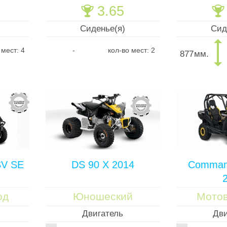
3.65
🏆
🏆
Сиденье(я)
Сид
 мест: 4
-
кол-во мест: 2
877
мм.
SV SE
DS 90 X 2014
Comman
од
Юношеский
Мото
Двигатель
Дви