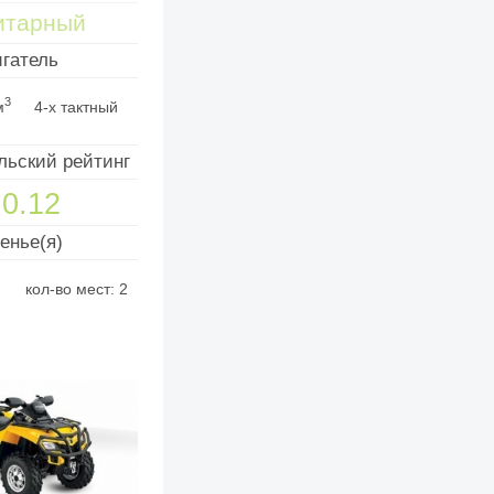
итарный
гатель
3
м
4-х тактный
льский рейтинг
0.12
енье(я)
кол-во мест: 2