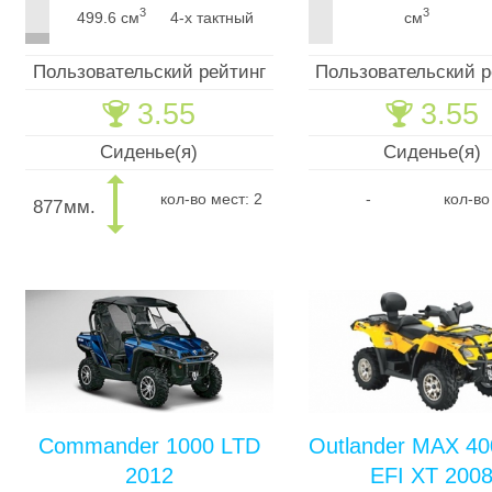
3
3
499.6 см
4-х тактный
см
Пользовательский рейтинг
Пользовательский р
3.55
3.55
🏆
🏆
Сиденье(я)
Сиденье(я)
кол-во мест: 2
-
кол-во
877
мм.
Commander 1000 LTD
Outlander MAX 40
2012
EFI XT 200