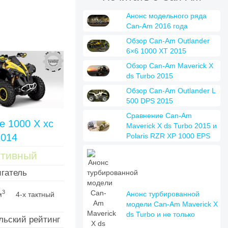
Анонс модельного ряда
Can-Am 2016 года
Обзор Can-Am Outlander
6×6 1000 XT 2015
Обзор Can-Am Maverick X
ds Turbo 2015
Обзор Can-Am Outlander L
500 DPS 2015
Сравнение Can-Am
e 1000 X xc
Maverick X ds Turbo 2015 и
2014
Polaris RZR XP 1000 EPS
ртивный
гатель
3
Анонс турбированной
м
4-х тактный
модели Can-Am Maverick X
ds Turbo и не только
льский рейтинг