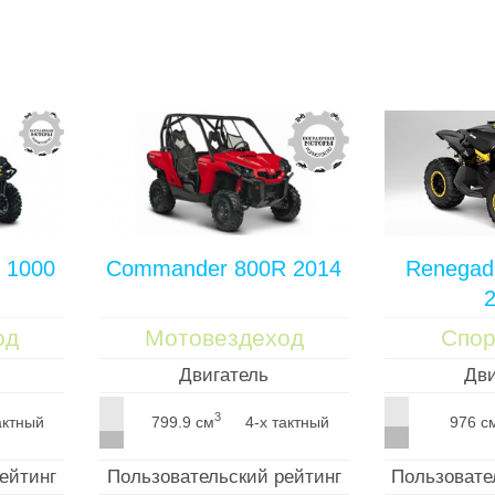
 1000
Commander 800R 2014
Renegad
од
Мотовездеход
Спо
Двигатель
Дви
3
актный
799.9 см
4-х тактный
976 с
ейтинг
Пользовательский рейтинг
Пользовате