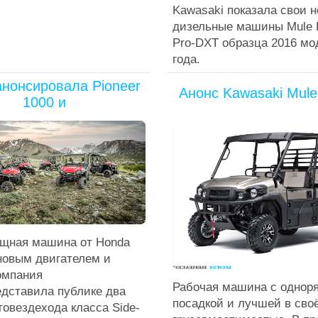
Kawasaki показала свои 
дизельные машины Mule 
Pro-DXT образца 2016 мо
года.
анонсировала Pioneer
Анонс Kawasaki Mule
1000 и
щная машина от Honda
новым двигателем и
омпания
Рабочая машина с однор
едставила публике два
посадкой и лучшей в сво
овездехода класса Side-