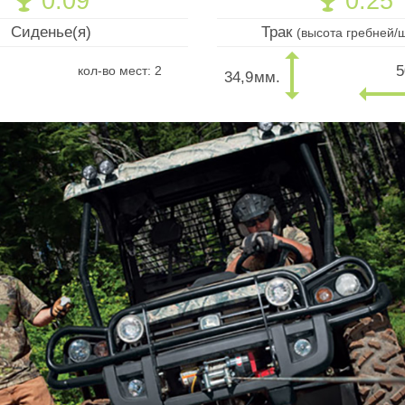
0.09
0.25
🏆
🏆
Сиденье(я)
Трак
(высота гребней/
5
кол-во мест: 2
34,9
мм.