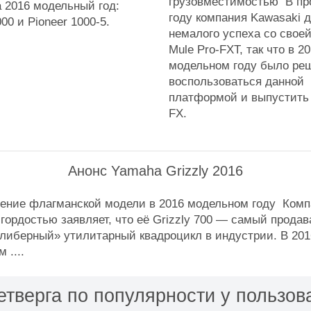
грузовместимостью В п
а 2016 модельный год:
году компания Kawasaki 
000 и Pioneer 1000-5.
немалого успеха со свое
Mule Pro-FXT, так что в 2
модельном году было ре
воспользоваться данной
платформой и выпустить 
FX.
Анонс Yamaha Grizzly 2016
ение флагманской модели в 2016 модельном году Комп
гордостью заявляет, что её Grizzly 700 — самый прода
алиберный» утилитарный квадроцикл в индустрии. В 201
 ....
етверга по популярности у пользов