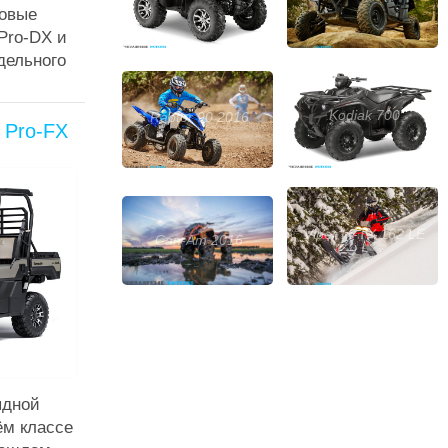
новые
Pro-DX и
дельного
Kodiak 700
Raptor 90 2016
 Pro-FX
Viper M-TX 162 LE
Can-Am 2016
ядной
ём классе