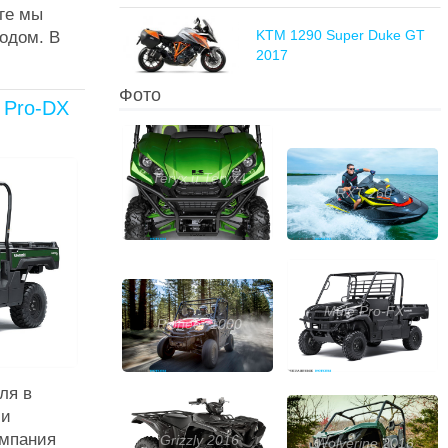
ге мы
KTM 1290 Super Duke GT
одом. В
2017
Фото
 Pro-DX
Teryx и Teryx4
RXT 260
Mule Pro-FX
Pioneer 1000
ля в
ли
мпания
Grizzly 2016
Wolverine 2016