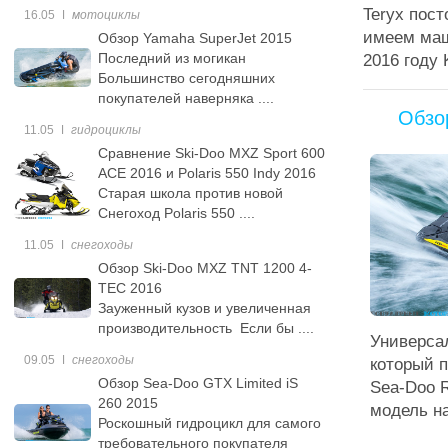
Teryx пос
16.05
ǀ
мотоциклы
имеем маш
Обзор Yamaha SuperJet 2015
Последний из могикан
2016 году 
Большинство сегодняшних
покупателей наверняка ....
Обзо
11.05
ǀ
гидроциклы
Сравнение Ski-Doo MXZ Sport 600
ACE 2016 и Polaris 550 Indy 2016
Старая школа против новой
Снегоход Polaris 550 ....
11.05
ǀ
снегоходы
Обзор Ski-Doo MXZ TNT 1200 4-
TEC 2016
Зауженный кузов и увеличенная
производительность Если бы ....
Универса
09.05
ǀ
снегоходы
который 
Обзор Sea-Doo GTX Limited iS
Sea-Doo 
260 2015
модель на
Роскошный гидроцикл для самого
требовательного покупателя