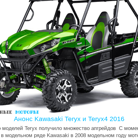
Анонс Kawasaki Teryx и Teryx4 2016
 моделей Teryx получило множество апгрейдов С момен
 в модельном ряде Kawasaki в 2008 модельном году мо