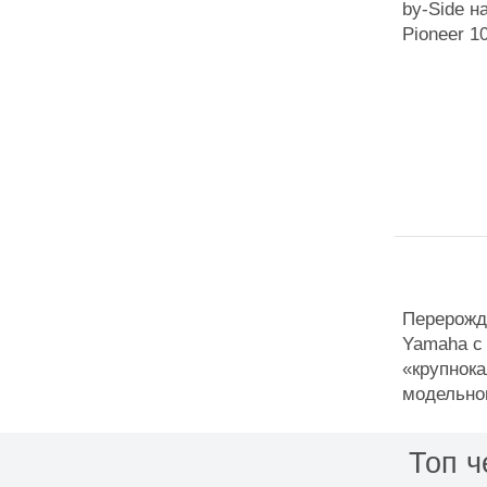
by-Side н
Pioneer 1
Перерожд
Yamaha с 
«крупнок
модельном
Топ ч