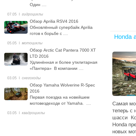
Один ....
07.05
ǀ
гидроциклы
Обзор Aprilia RSV4 2016
Обновлённый супербайк Aprilia
готов к борьбе с ....
Honda 
05.05
ǀ
мотоциклы
Обзор Arctic Cat Pantera 7000 XT
LTD 2016
Удлинённая и более утилитарная
«Пантера» В компании ....
03.05
ǀ
снегоходы
Обзор Yamaha Wolverine R-Spec
2016
Первая поездка на новейшем
Самая мо
мотовездеходе от Yamaha. ....
теперь с 
03.05
ǀ
квадроциклы
шасси К
Honda пр
новых мот