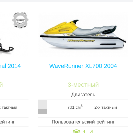
nal 2014
WaveRunner XL700 2004
й
3-местный
Двигатель
3
х тактный
701 см
2-х тактный
ейтинг
Пользовательский рейтинг