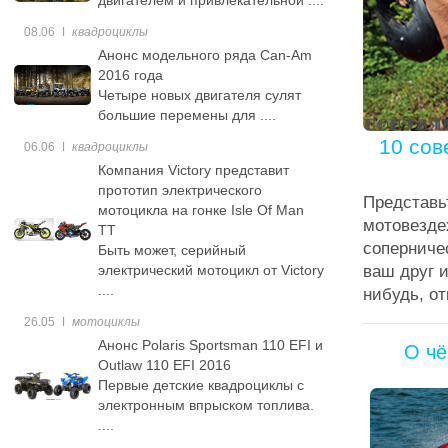
двигателем и привлекательной ....
08.06
ǀ
квадроциклы
Анонс модельного ряда Can-Am
2016 года
Четыре новых двигателя сулят
большие перемены для ....
10 сов
06.06
ǀ
квадроциклы
Компания Victory представит
прототип электрического
Представь
мотоцикла на гонке Isle Of Man
мотовезде
TT
соперничес
Быть может, серийный
электрический мотоцикл от Victory
ваш друг и
....
нибудь, от
26.05
ǀ
мотоциклы
Анонс Polaris Sportsman 110 EFI и
О чё
Outlaw 110 EFI 2016
Первые детские квадроциклы с
электронным впрыском топлива.
....