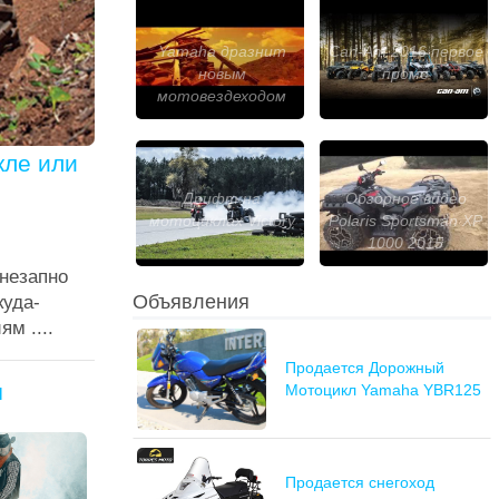
Yamaha дразнит
Can-Am 2016 первое
новым
промо
мотовездеходом
кле или
Дрифт на
Обзорное видео
мотоциклах Victory
Polaris Sportsman XP
1000 2015
Внезапно
Объявления
куда-
м ....
Продается Дорожный
я
Мотоцикл Yamaha YBR125
Продается снегоход