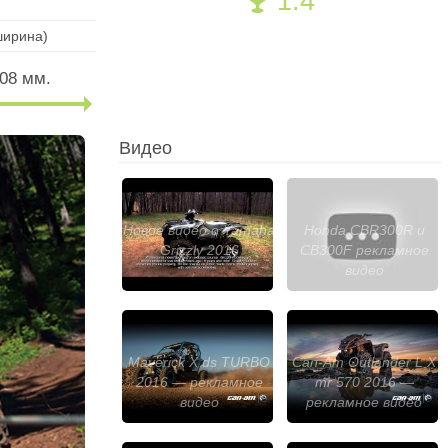
1.4
🏆
ширина)
08 мм.
Видео
Новое видео о Yamaha
Honda CBR300R и
Grizzly 2016
CB300F рекламное
видео
Maverick X ds TURBO
Can-Am Outlander L X
2016 — рекламное
mr 570 2016 —
видео
рекламное видео