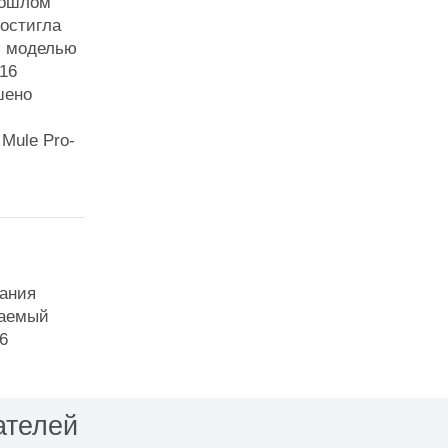
рошлом
достигла
й моделью
016
шено
Mule Pro-
ания
ваемый
6
ателей