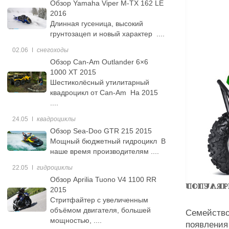
Обзор Yamaha Viper M-TX 162 LE
2016
Длинная гусеница, высокий
грунтозацеп и новый характер ....
02.06
ǀ
снегоходы
Обзор Can-Am Outlander 6×6
1000 XT 2015
Шестиколёсный утилитарный
квадроцикл от Can-Am На 2015
....
24.05
ǀ
квадроциклы
Обзор Sea-Doo GTR 215 2015
Мощный бюджетный гидроцикл В
наше время производителям ....
22.05
ǀ
гидроциклы
Обзор Aprilia Tuono V4 1100 RR
2015
Стритфайтер с увеличенным
объёмом двигателя, большей
Семейство
мощностью, ....
появления