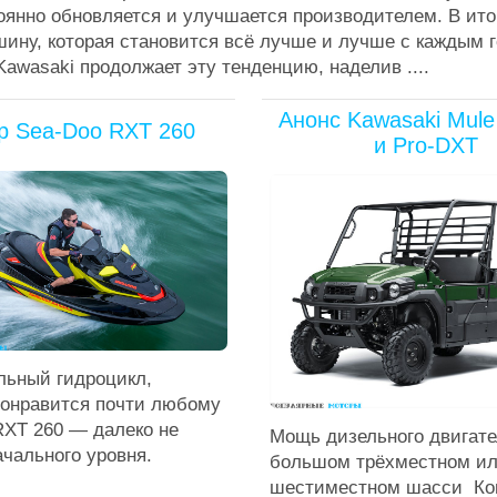
тоянно обновляется и улучшается производителем. В ито
ину, которая становится всё лучше и лучше с каждым г
Kawasaki продолжает эту тенденцию, наделив ....
Анонс Kawasaki Mule
р Sea-Doo RXT 260
и Pro-DXT
льный гидроцикл,
понравится почти любому
RXT 260 — далеко не
Мощь дизельного двигате
чального уровня.
большом трёхместном и
шестиместном шасси Ко