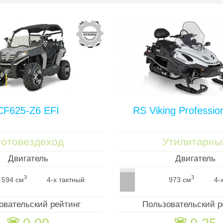
CF625-Z6 EFI
RS Viking Professio
отовездеход
Утилитарны
Двигатель
Двигатель
3
3
594 см
4-х тактный
973 см
4-
овательский рейтинг
Пользовательский р