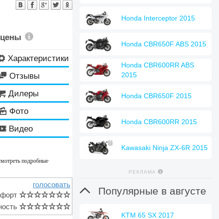
Honda Interceptor 2015
 цены
Honda CBR650F ABS 2015
Характеристики
⚙
Honda CBR600RR ABS
2015
Отзывы

Дилеры

Honda CBR650F 2015
Фото
🌄
Honda CBR600RR 2015
Видео
🎬
Kawasaki Ninja ZX-6R 2015
смотреть подробные
РЕКЛАМА
голосовать

Популярные в августе
мфорт
☆
☆
☆
☆
☆
☆
☆
ность
☆
☆
☆
☆
☆
☆
☆
KTM 65 SX 2017