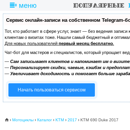
меню
Сервис онлайн-записи на собственном Telegram-б
Тот, кто работает в сфере услуг, знает — без ведения записи
клиентам о визитах тоже. Нашли самый бюджетный и оптима
Для новых пользователей
первый месяц бесплатно
.
Чат-бот для мастеров и специалистов, который упрощает вед
—
Сам записывает клиентов и напоминает им о визите
—
Персонализирует скидки, чаевые, кэшбэк и предопла
—
Увеличивает доходимость и помогает больше зара
Начать пользоваться сервисом
Мотоциклы
Каталог
KTM
2017
KTM 690 Duke 2017
⌂




