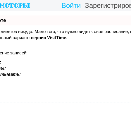
Войти
Зарегистриро
оте
 клиентов никуда. Мало того, что нужно видеть свое расписание,
льный вариант:
сервис VisitTime.
ение записей:
;
ты;
батывать;