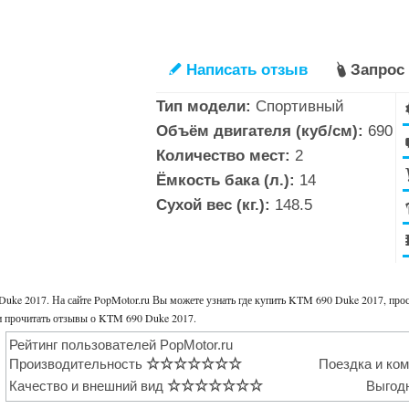
Написать отзыв
Запрос
✎

Тип модели:
Спортивный
Объём двигателя (куб/см):
690
Количество мест:
2
Ёмкость бака (л.):
14
Сухой вес (кг.):
148.5
uke 2017. На сайте PopMotor.ru Вы можете узнать где купить KTM 690 Duke 2017, про
 и прочитать отзывы о KTM 690 Duke 2017.
Рейтинг пользователей PopMotor.ru
Производительность
☆
☆
☆
☆
☆
☆
☆
Поездка и ко
Качество и внешний вид
☆
☆
☆
☆
☆
☆
☆
Выгод