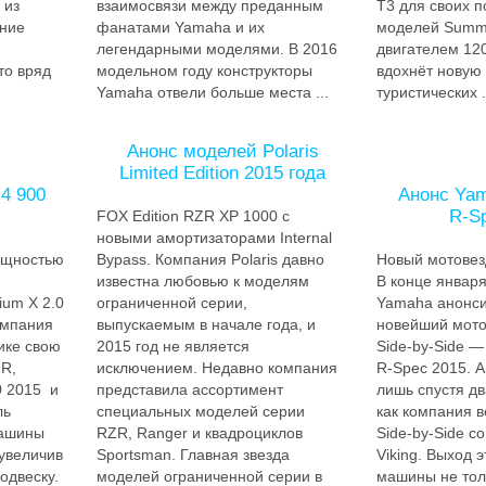
 из
взаимосвязи между преданным
T3 для своих 
дние
фанатами Yamaha и их
моделей Summi
легендарными моделями. В 2016
двигателем 12
то вряд
модельном году конструкторы
вдохнёт новую 
Yamaha отвели больше места ...
туристических .
Анонс моделей Polaris
Limited Edition 2015 года
 4 900
Анонс Yam
R-S
FOX Edition RZR XP 1000 с
новыми амортизаторами Internal
ощностью
Bypass. Компания Polaris давно
Новый мотовез
известна любовью к моделям
В конце январ
um X 2.0
ограниченной серии,
Yamaha анонси
омпания
выпускаемым в начале года, и
новейший мото
ике свою
2015 год не является
Side-by-Side —
R,
исключением. Недавно компания
R-Spec 2015. А
 2015 и
представила ассортимент
лишь спустя дв
ль
специальных моделей серии
как компания в
машины
RZR, Ranger и квадроциклов
Side-by-Side с
увеличив
Sportsman. Главная звезда
Viking. Выход 
одвеску.
моделей ограниченной серии в
машины не тол