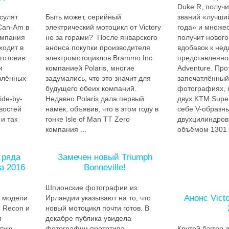
Duke R, получ
сулят
Быть может, серийный
званий «лучши
Can-Am в
электрический мотоцикл от Victory
года» и множес
омпания
не за горами? После январского
получит нового
ходит в
анонса покупки производителя
вдобавок к нед
готовив
электромотоциклов Brammo Inc.
представленно
и
компанией Polaris, многие
Adventure. Про
влённых
задумались, что это значит для
запечатлённый
будущего обеих компаний.
фотографиях, 
ide-by-
Недавно Polaris дала первый
двух KTM Supe
востей
намёк, объявив, что в этом году в
себе V-образн
и так
гонке Isle of Man TT Zero
двухцилиндров
компания ...
объёмом 1301 «
 ряда
Замечен новый Triumph
a 2016
Bonneville!
Шпионские фотографии из
Анонс Vict
т модели
Ирландии указывают на то, что
, Recon и
новый мотоцикл почти готов. В
я
декабре публика увидела
рвую
фотографии прототипа
Крутой бэггер 