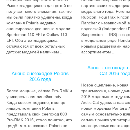
Рынок квадроциклов для детей не
партию своих квадроцик
получает много внимания, так что
модельного года. Forem
мы были приятно удивлены, когда
Rubicon, FourTrax Rincon
компания Polaris недавно
Rancher с независимой з
анонсировала две новые модели:
подвеской (Independent 
Sportsman 110 EFI и Outlaw 110
Suspension — IRS) возв
EFI. Оба этих квадроцикла
в модельном ряде Honda
отличаются от всех остальных
новыми расцветками нар
детских моделей наличием ...
ассортиментом ...
Анонс снегоходов 
Анонс снегоходов Polaris
Cat 2016 год
2016 года
Новое сцепление, новая
Более мощные, лёгкие Pro-RMK и
трансмиссия, новые двиг
универсальная линейка Indy.
2015 модельном году ко
Когда совсем недавно, в конце
Arctic Cat удивила нас св
января, компания Polaris
новой моделью Pantera 7
представила свой снегоход 800
самым основательно взя
Pro-RMK 2016, стало понятно, что
сегмент рынка утилитар
грядёт что-то важное. Polaris не
многоцелевых снегоходо