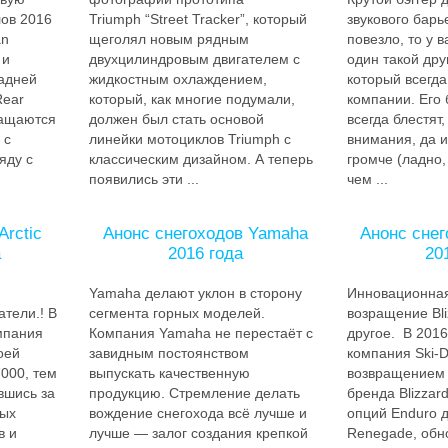
лов 2016
Triumph “Street Tracker”, который
звукового барь
an
щеголял новым рядным
повезло, то у в
 и
двухцилиндровым двигателем с
один такой друг.
адней
жидкостным охлаждением,
который всегда
Rear
который, как многие подумали,
компании. Его
ращаются
должен был стать основой
всегда блестят,
 с
линейки мотоциклов Triumph с
внимания, да и
яду с
классическим дизайном. А теперь
громче (ладно,
появились эти ...
чем ...
Arctic
Анонс снегоходов Yamaha
Анонс снег
а
2016 года
20
Yamaha делают уклон в сторону
Инновационная
атели.! В
сегмента горных моделей.
возращение Bli
мпания
Компания Yamaha не перестаёт с
другое. В 201
оей
завидным постоянством
компания Ski-D
000, тем
выпускать качественную
возвращением 
вшись за
продукцию. Стремление делать
бренда Blizzar
ных
вождение снегохода всё лучше и
опций Enduro 
в и
лучше — залог создания крепкой
Renegade, обн