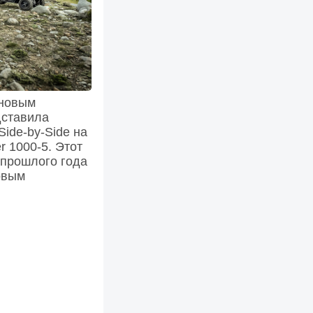
 новым
дставила
ide-by-Side на
r 1000-5. Этот
 прошлого года
овым