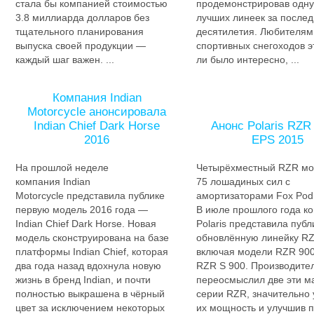
стала бы компанией стоимостью
продемонстрировав одну
3.8 миллиарда долларов без
лучших линеек за после
тщательного планирования
десятилетия. Любителям
выпуска своей продукции —
спортивных снегоходов э
каждый шаг важен. ...
ли было интересно, ...
Компания Indian
Motorcycle анонсировала
Indian Chief Dark Horse
Анонс Polaris RZR
2016
EPS 2015
На прошлой неделе
Четырёхместный RZR м
компания Indian
75 лошадиных сил с
Motorcycle представила публике
амортизаторами Fox Podi
первую модель 2016 года —
В июле прошлого года к
Indian Chief Dark Horse. Новая
Polaris представила публ
модель сконструирована на базе
обновлённую линейку RZ
платформы Indian Chief, которая
включая модели RZR 900
два года назад вдохнула новую
RZR S 900. Производите
жизнь в бренд Indian, и почти
переосмыслил две эти 
полностью выкрашена в чёрный
серии RZR, значительно 
цвет за исключением некоторых
их мощность и улучшив п