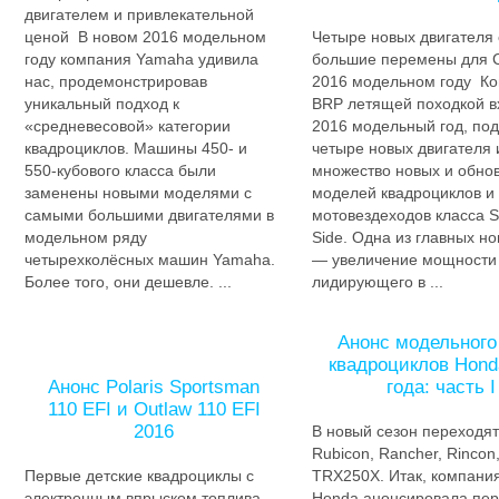
двигателем и привлекательной
ценой В новом 2016 модельном
Четыре новых двигателя 
году компания Yamaha удивила
большие перемены для 
нас, продемонстрировав
2016 модельном году К
уникальный подход к
BRP летящей походкой в
«средневесовой» категории
2016 модельный год, под
квадроциклов. Машины 450- и
четыре новых двигателя 
550-кубового класса были
множество новых и обно
заменены новыми моделями с
моделей квадроциклов и
самыми большими двигателями в
мотовездеходов класса S
модельном ряду
Side. Одна из главных но
четырехколёсных машин Yamaha.
— увеличение мощности 
Более того, они дешевле. ...
лидирующего в ...
Анонс модельного
квадроциклов Hond
Анонс Polaris Sportsman
года: часть I
110 EFI и Outlaw 110 EFI
2016
В новый сезон переходя
Rubicon, Rancher, Rincon
Первые детские квадроциклы с
TRX250X. Итак, компани
электронным впрыском топлива.
Honda анонсировала пе