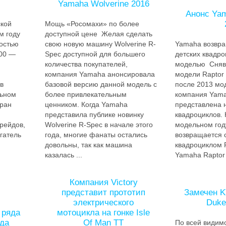
Yamaha Wolverine 2016
Анонс Yam
кой
Мощь «Росомахи» по более
м году
доступной цене Желая сделать
остью
свою новую машину Wolverine R-
Yamaha возвра
700 —
Spec доступной для большего
детских квадро
количества покупателей,
моделью Сняв 
компания Yamaha анонсировала
модели Raptor 
в
базовой версию данной модель с
после 2013 мод
льном
более привлекательным
компания Yama
еран
ценником. Когда Yamaha
представлена н
представила публике новинку
квадроциклов. 
рейдов,
Wolverine R-Spec в начале этого
модельном год
гатель
года, многие фанаты остались
возвращается 
довольны, так как машина
квадроциклом 
казалась ...
Yamaha Raptor 9
Компания Victory
представит прототип
Замечен K
электрического
Duke
 ряда
мотоцикла на гонке Isle
ода
Of Man TT
По всей видимо