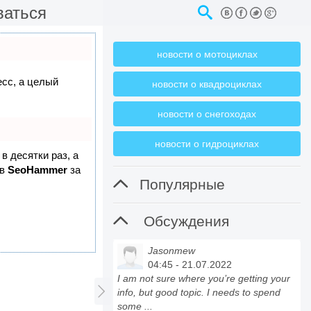
ваться
новости о мотоциклах
есс, а целый
новости о квадроциклах
новости о снегоходах
новости о гидроциклах
в десятки раз, а
 в
SeoHammer
за

Популярные

Обсуждения
Jasonmew
04:45 - 21.07.2022
I am not sure where you’re getting your

info, but good topic. I needs to spend
some ...