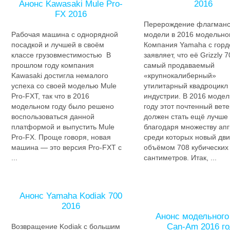
Анонс Kawasaki Mule Pro-
2016
FX 2016
Перерождение флагманс
Рабочая машина с однорядной
модели в 2016 модельно
посадкой и лучшей в своём
Компания Yamaha с горд
классе грузовместимостью В
заявляет, что её Grizzly 
прошлом году компания
самый продаваемый
Kawasaki достигла немалого
«крупнокалиберный»
успеха со своей моделью Mule
утилитарный квадроцикл 
Pro-FXT, так что в 2016
индустрии. В 2016 моде
модельном году было решено
году этот почтенный вет
воспользоваться данной
должен стать ещё лучше
платформой и выпустить Mule
благодаря множеству апг
Pro-FX. Проще говоря, новая
среди которых новый дви
машина — это версия Pro-FXT с
объёмом 708 кубических
...
сантиметров. Итак, ...
Анонс Yamaha Kodiak 700
2016
Анонс модельного
Can-Am 2016 г
Возвращение Kodiak с большим