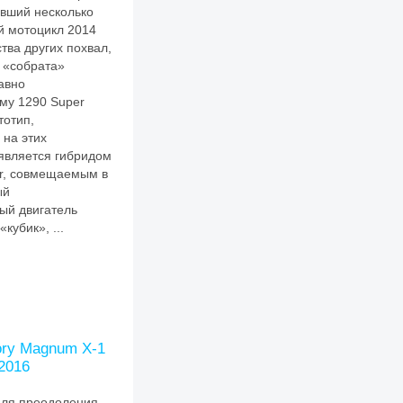
ивший несколько
й мотоцикл 2014
тва других похвал,
 «собрата»
авно
му 1290 Super
тотип,
 на этих
является гибридом
r, совмещаемым в
ый
ый двигатель
кубик», ...
ory Magnum X-1
2016
для преодоления