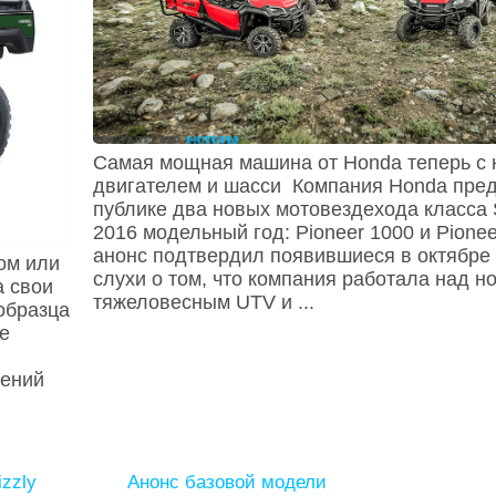
Самая мощная машина от Honda теперь с
двигателем и шасси Компания Honda пре
публике два новых мотовездехода класса S
2016 модельный год: Pioneer 1000 и Pionee
анонс подтвердил появившиеся в октябре
ом или
слухи о том, что компания работала над н
а свои
тяжеловесным UTV и ...
образца
зе
дений
zzly
Анонс базовой модели