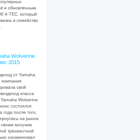
популярных
t и обновлённым
00 4-TEC, который
жизнь в семейство
..
aha Wolverine
pec 2015
деход от Yamaha.
я компания
ровала свой
вездеход класса
 Yamaha Wolverine
нонс состоялся
а года после того,
ернулась на рынок
о своим могучим
этой трёхместной
ько ознаменовал