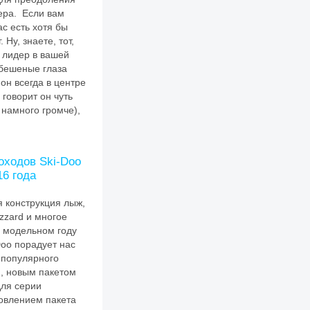
ера. Если вам
ас есть хотя бы
 Ну, знаете, тот,
 лидер в вашей
 бешеные глаза
 он всегда в центре
 говорит он чуть
 намного громче),
оходов Ski-Doo
16 года
 конструкция лыж,
zzard и многое
6 модельном году
oo порадует нас
популярного
d, новым пакетом
для серии
овлением пакета