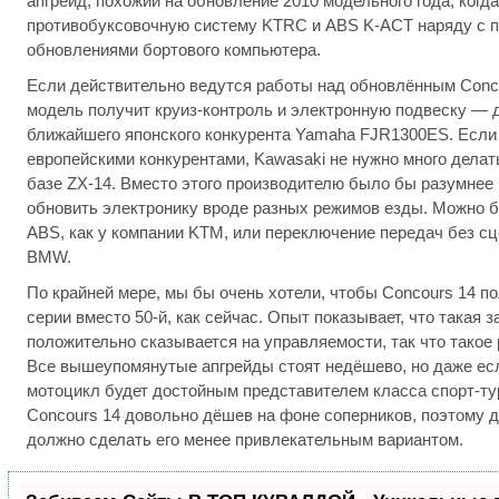
апгрейд, похожий на обновление 2010 модельного года, когд
противобуксовочную систему KTRC и ABS K-ACT наряду с п
обновлениями бортового компьютера.
Если действительно ведутся работы над обновлённым Conco
модель получит круиз-контроль и электронную подвеску — д
ближайшего японского конкурента Yamaha FJR1300ES. Если 
европейскими конкурентами, Kawasaki не нужно много дела
базе ZX-14. Вместо этого производителю было бы разумнее 
обновить электронику вроде разных режимов езды. Можно 
ABS, как у компании KTM, или переключение передач без сц
BMW.
По крайней мере, мы бы очень хотели, чтобы Concours 14 п
серии вместо 50-й, как сейчас. Опыт показывает, что такая
положительно сказывается на управляемости, так что тако
Все вышеупомянутые апгрейды стоят недёшево, но даже есл
мотоцикл будет достойным представителем класса спорт-тур
Concours 14 довольно дёшев на фоне соперников, поэтому 
должно сделать его менее привлекательным вариантом.