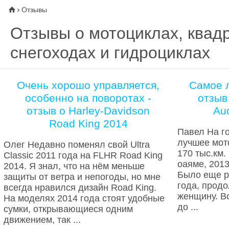
Отзывы
⌂

Отзывы о мотоциклах, квад
снегоходах и гидроциклах
Очень хорошо управляется,
Самое л
особенно на поворотах -
отзыв
отзыв о Harley-Davidson
Au
Road King 2014
Павел На го
лучшее мото
Олег Недавно поменял свой Ultra
170 тыс.км.
Classic 2011 года на FLHR Road King
оаяме, 2013
2014. Я знал, что на нём меньше
Было еще р
защиты от ветра и непогоды, но мне
года, прод
всегда нравился дизайн Road King.
женщину. Вс
На моделях 2014 года стоят удобные
до ...
сумки, открывающиеся одним
движением, так ...