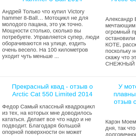
Андрей Только что купил Victory
hammer 8-Ball… Мотоцикл не для
Александр 
молодого пацана, это уж точно.
мечтающим
Мощности столько, сколько вы
огромный пр
потребуете. Управляется супер, люди
остановили
оборачиваются на улице, ездить
КОТЕ, расск
очень весело. На 100 километров
поскольку н
уходит чуть меньше ...
скажу что 
СНЕЖНЫЙ КО
Прекрасный квад - отзыв о
У мот
Arctic Cat 550 Limited 2014
плавны
отзыв о
Федор Самый классный квадроцикл
из тех, на которых мне доводилось
кататься. Делает все что надо и не
Карэн Моему
подводит. Благодаря большой
дня, так чт
опорной поверхности он может
долговечнос