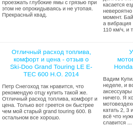
проезжать глубокие ямы с грязью при
касается ез
этом не опрокидываясь и не утопая.
невероятно
Прекрасный квад.
момент. Бай
а вибрация 
110 км/ч, и т
Отличный расход топлива,
У
комфорт и цена - отзыв о
мото
Ski-Doo Grand Touring LE E-
Honda 
TEC 600 H.O. 2014
Вадим Купи
неделе, и вс
Петр Снегоход так нравится, что
аксессуары 
рекомендую отцу купить такой же.
ничего. Я 
Отличный расход топлива, комфорт и
мотовездех
цена. Только вот греется он быстрее
катать 2, 3
чем мой старый grand touring 600. В
всё что нуж
остальном все хорошо.
славится ...