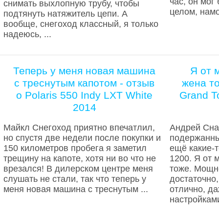
час, он мог
снимать выхлопную трубу, чтобы
целом, намо
подтянуть натяжитель цепи. А
вообще, снегоход классный, я только
надеюсь, ...
Теперь у меня новая машина
Я от 
с треснутым капотом - отзыв
жена то
о Polaris 550 Indy LXT White
Grand T
2014
Майкл Снегоход приятно впечатлил,
Андрей Сна
но спустя две недели после покупки и
подержанный
150 километров пробега я заметил
ещё какие-т
трещину на капоте, хотя ни во что не
1200. Я от 
врезался! В дилерском центре меня
тоже. Мощн
слушать не стали, так что теперь у
достаточно,
меня новая машина с треснутым ...
отлично, да
настройками.