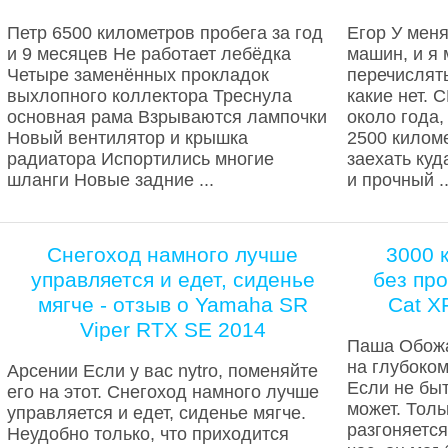
Петр 6500 километров пробега за год
Егор У мен
и 9 месяцев Не работает лебёдка
машин, и я 
Четыре заменённых прокладок
перечислять
выхлопного коллектора Треснула
какие нет.
основная рама Взрываются лампочки
около года,
Новый вентилятор и крышка
2500 киломе
радиатора Испортились многие
заехать куд
шланги Новые задние ...
и прочный ..
Снегоход намного лучше
3000 
управляется и едет, сиденье
без про
мягче - отзыв о Yamaha SR
Cat X
Viper RTX SE 2014
Паша Обожа
на глубоком
Арсении Если у вас nytro, поменяйте
Если не быт
его на этот. Снегоход намного лучше
может. Толь
управляется и едет, сиденье мягче.
разгоняетс
Неудобно только, что приходится