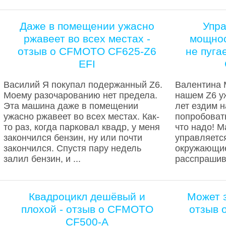
Даже в помещении ужасно
Упра
ржавеет во всех местах -
мощнос
отзыв о CFMOTO CF625-Z6
не пуга
EFI
Василий Я покупал подержанный Z6.
Валентина 
Моему разочарованию нет предела.
нашем Z6 у
Эта машина даже в помещении
лет ездим 
ужасно ржавеет во всех местах. Как-
попробоват
то раз, когда парковал квадр, у меня
что надо! М
закончился бензин, ну или почти
управляется
закончился. Спустя пару недель
окружающи
залил бензин, и ...
расспрашива
Квадроцикл дешёвый и
Может з
плохой - отзыв о CFMOTO
отзыв 
CF500-A