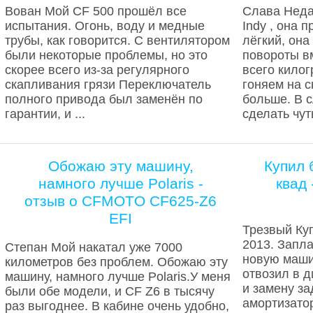
Вован Мой CF 500 прошёл все
Слава Неда
испытания. Огонь, воду и медные
Indy , она п
трубы, как говорится. С вентилятором
лёгкий, она
были некоторые проблемы, но это
повороты вм
скорее всего из-за регулярного
всего кило
скапливания грязи Переключатель
гоняем на 
полного привода был заменён по
больше. В 
гарантии, и ...
сделать чуть
Обожаю эту машину,
Купил 
намного лучше Polaris -
квад
отзыв о CFMOTO CF625-Z6
EFI
Трезвый Куп
2013. Запла
Степан Мой накатал уже 7000
новую маши
километров без проблем. Обожаю эту
отвозил в д
машину, намного лучше Polaris.У меня
и замену за
были обе модели, и CF Z6 в тысячу
амортизато
раз выгоднее. В кабине очень удобно,