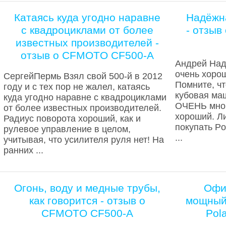
Катаясь куда угодно наравне
Надёжн
с квадроциклами от более
- отзы
известных производителей -
отзыв о CFMOTO CF500-A
Андрей Над
очень хоро
СергейПермь Взял свой 500-й в 2012
Помните, чт
году и с тех пор не жалел, катаясь
кубовая ма
куда угодно наравне с квадроциклами
ОЧЕНЬ мног
от более известных производителей.
хороший. Ли
Радиус поворота хороший, как и
покупать Po
рулевое управление в целом,
...
учитывая, что усилителя руля нет! На
ранних ...
Огонь, воду и медные трубы,
Офи
как говорится - отзыв о
мощный 
CFMOTO CF500-A
Pola