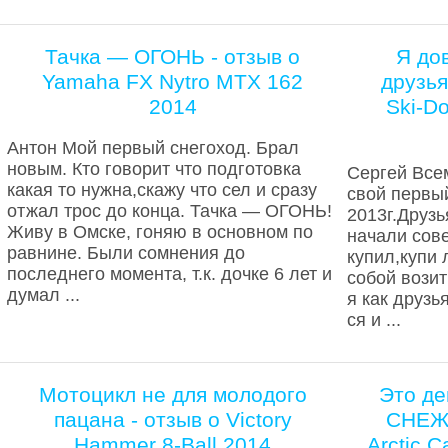
Тачка — ОГОНЬ - отзыв о
Я до
Yamaha FX Nytro MTX 162
друзья
2014
Ski-D
Антон Мой первый снегоход. Брал
новым. Кто говорит что подготовка
Сергей Всем
какая то нужна,скажу что сел и сразу
свой первый
отжал трос до конца. Тачка — ОГОНЬ!
2013г.Друз
Живу в Омске, гоняю в основном по
начали сове
равнине. Были сомнения до
купил,купи 
последнего момента, т.к. дочке 6 лет и
собой вози
думал ...
я как друз
ся и ...
Мотоцикл не для молодого
Это д
пацана - отзыв о Victory
СНЕЖН
Hammer 8-Ball 2014
Arctic 