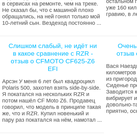
остальном 
в сервисах на ремонте, чем на треке.
уже 160 кил
Не сказал бы, что с машиной плохо
гравию, в ле
обращались, на ней гонял только мой
10-летний сын. Вездеход постоянно ...
Слишком слабый, не идёт ни
Очень
в какое сравнение с RZR -
отзыв
отзыв о CFMOTO CF625-Z6
Вася Наезд
EFI
километров
из пригород
Арсэн У меня 6 лет был квадроцикл
Сиденье пр
Polaris 500, захотел взять side-by-side.
Заводится к
Я покатался на нескольких RZR и
вибрирует и
потом нашёл CF Moto Z6. Продавец
довольно-та
говорил, что модель в принципе такая
приятно, осо
же, что и RZR. Купил новенький и
пару раз покатался на нём, намотал ...