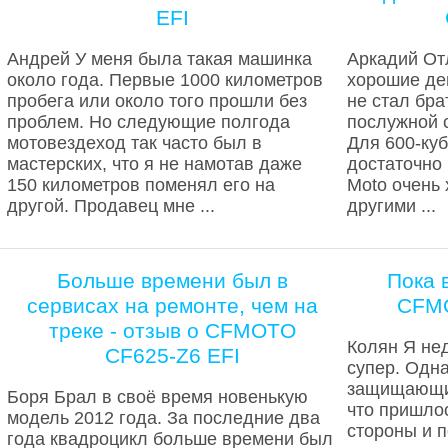
EFI
Андрей У меня была такая машинка
Аркадий От
около года. Первые 1000 километров
хорошие ден
пробега или около того прошли без
не стал бра
проблем. Но следующие полгода
послужной с
мотовездеход так часто был в
Для 600-ку
мастерских, что я не намотав даже
достаточно
150 километров поменял его на
Moto очень
другой. Продавец мне ...
другими ...
Больше времени был в
Пока в
сервисах на ремонте, чем на
CFMO
треке - отзыв о CFMOTO
Колян Я нед
CF625-Z6 EFI
супер. Одна
защищающих
Боря Брал в своё время новенькую
что пришлос
модель 2012 года. За последние два
стороны и п
года квадроцикл больше времени был