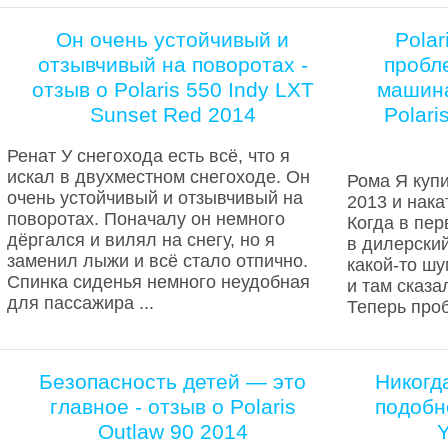
Он очень устойчивый и
Polar
отзывчивый на поворотах -
пробле
отзыв о Polaris 550 Indy LXT
машина
Sunset Red 2014
Polari
Ренат У снегохода есть всё, что я
искал в двухместном снегоходе. Он
Рома Я куп
очень устойчивый и отзывчивый на
2013 и нака
поворотах. Поначалу он немного
Когда в пер
дёргался и вилял на снегу, но я
в дилерский
заменил лыжи и всё стало отпично.
какой-то шу
Спинка сиденья немного неудобная
и там сказа
для пассажира ...
Теперь проб
Безопасность детей — это
Никогд
главное - отзыв о Polaris
подобн
Outlaw 90 2014