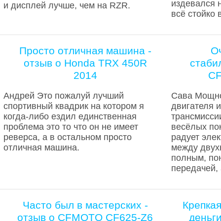
издевался н
и дисплей лучше, чем на RZR.
всё стойко 
Просто отличная машина -
О
отзыв о Honda TRX 450R
стаби
2014
CF
Андрей Это пожалуй лучший
Сава Мощно
спортивный квадрик на котором я
двигателя и
когда-либо ездил единственная
трансмисси
проблема это то что он не имеет
весёлых по
реверса, а в остальном просто
радует эле
отличная машина.
между двух
полным, по
передачей, 
Часто был в мастерских -
Крепка
отзыв о CFMOTO CF625-Z6
деньг