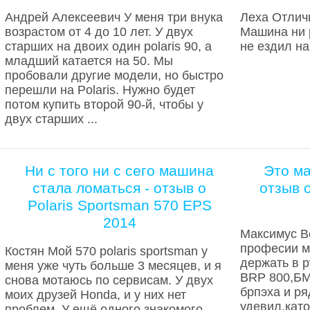
Андрей Алексеевич У меня три внука
Леха Отлич
возрастом от 4 до 10 лет. У двух
Машина ни р
старших на двоих один polaris 90, а
не ездил на
младший катается на 50. Мы
пробовали другие модели, но быстро
перешли на Polaris. Нужно будет
потом купить второй 90-й, чтобы у
двух старших ...
Ни с того ни с сего машина
Это ма
стала ломаться - отзыв о
отзыв 
Polaris Sportsman 570 EPS
2014
Максимус В
професии м
Костян Мой 570 polaris sportsman у
держать в р
меня уже чуть больше 3 месяцев, и я
BRP 800,БМ
снова мотаюсь по сервисам. У двух
брпэха и ря
моих друзей Honda, и у них нет
удевил,като
проблем. У ещё одного знакомого