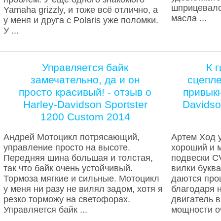
шприцевалс
Yamaha grizzly, и тоже всё отлично, а
масла ...
у меня и друга с Polaris уже поломки.
У ...
Управляется байк
К 
замечательно, да и он
сцепл
просто красивый! - отзыв о
привыкн
Harley-Davidson Sportster
Davidso
1200 Custom 2014
Андрей Мотоцикл потрясающий,
Артем Ход 
управление просто на высоте.
хороший и м
Передняя шина большая и толстая,
подвески C
так что байк очень устойчивый.
вилки букв
Тормоза мягкие и сильные. Мотоцикл
даются про
у меня ни разу не вилял задом, хотя я
благодаря н
резко торможу на светофорах.
двигатель 
Управляется байк ...
мощности оч