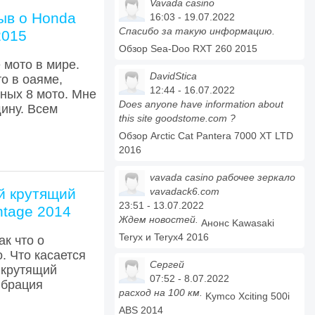
Vavada casino
ыв о Honda
16:03 - 19.07.2022
Спасибо за такую информацию.
2015
Обзор Sea-Doo RXT 260 2015
 мото в мире.
DavidStica
то в оаяме,
12:44 - 16.07.2022
зных 8 мото. Мне
Does anyone have information about
ину. Всем
this site goodstome.com ?
Обзор Arctic Cat Pantera 7000 XT LTD
2016
vavada casino рабочее зеркало
й крутящий
vavadack6.com
23:51 - 13.07.2022
intage 2014
Ждем новостей.
Анонс Kawasaki
Teryx и Teryx4 2016
ак что о
. Что касается
Сергей
 крутящий
07:52 - 8.07.2022
вибрация
расход на 100 км.
Kymco Xciting 500i
ABS 2014