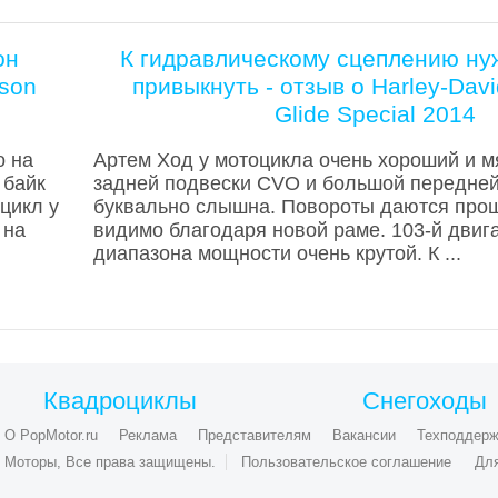
он
К гидравлическому сцеплению ну
dson
привыкнуть - отзыв о Harley-Davi
Glide Special 2014
о на
Артем Ход у мотоцикла очень хороший и м
 байк
задней подвески CVO и большой передней
цикл у
буквально слышна. Повороты даются прощ
 на
видимо благодаря новой раме. 103-й двиг
диапазона мощности очень крутой. К ...
Квадроциклы
Снегоходы
О PopMotor.ru
Реклама
Представителям
Вакансии
Техподдерж
ые Моторы, Все права защищены.
Пользовательское соглашение
Дл