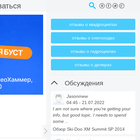
ваться
отзывы о квадроциклах
отзывы о снегоходах
отзывы о гидроциклах
отзывы о дилерах

Обсуждения
Jasonmew
04:45 - 21.07.2022
I am not sure where you’re getting your
info, but good topic. I needs to spend
some ...
Обзор Ski-Doo XM Summit SP 2014
