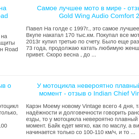
на
Самое лучшее мото в мире - отз
oad
Gold Wing Audio Comfort 
Павел На голде с 1997г., это самое лучшее
Вкупе накатал 170 тыс.км. Покупал все мо
 на
2013г купил третью по счету. Было еще ра
защиты
73 года, продолжаю катать любимую женщ
йн Road
привет. Скоро весна , до ...
ыв о
У мотоцикла невероятно плавны
момент - отзыв о Indian Chief V
отоцикл
Карэн Моему новому Vintage всего 4 дня, т
только,
надёжности и долговечности говорить рано
езды, то у мотоцикла невероятно плавный
100
момент. Байк едет мягко, как по маслу, а 
начинается только со 100-110 км/ч, и то ...