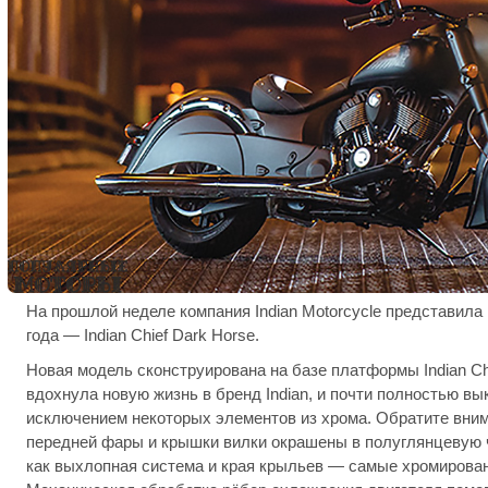
На прошлой неделе компания
Indian
Motorcycle
представила 
года —
Indian Chief Dark Horse
.
Новая модель сконструирована на базе платформы
Indian Ch
вдохнула новую жизнь в бренд Indian, и почти полностью вы
исключением некоторых элементов из хрома. Обратите вним
передней фары и крышки вилки окрашены в полуглянцевую ч
как выхлопная система и края крыльев — самые хромирова