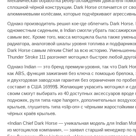
Механическая обработка рёбер охлаждения двигателя помог
сплошной чёрной конструкции. Dark Horse отличается от св
алюминиевыми колёсами, которые подчёркивают агрессивны
Однако производитель решил кое-где облегчить Dark Horse.
одноместным сиденьем, в Indian смогли убрать пассажирск
самым вес. Кроме того, масса мотоцикла была также умень
радиатора, аналоговой шкалы уровня топлива и подфарников 
Dark Horse самым лёгким Chief за всю историю. Уменьшенный
Thunder Stroke 111 разгоняет мотоцикл быстрее любой другой
Однако Indian — это бренд премиум-уровня, так что Dark Ho
как ABS, функция зажигания без ключа с помощью брелока,
и двухгодовая заводская гарантия без ограничения по пробе
составит в США 16999$. Желающие украсить мотоцикл и сде
своим смогут выбирать из 40 доступных аксессуаров вроде 
подножек, руля типа «ape hanger», дополнительных воздухо
крыльев, глушитель типа «slip-on» с чёрными жаростойкими 
чёрных краёв крыльев.
«Indian Chief Dark Horse — уникальная модель для Indian Mot
из мотоциклов компании», — заявил старший менеджер по пр