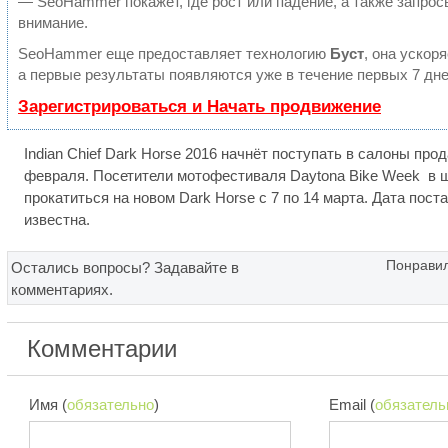
— SeoHammer покажет, где рост или падение, а также запрос
внимание.
SeoHammer еще предоставляет технологию
Буст
, она ускор
а первые результаты появляются уже в течение первых 7 дне
Зарегистрироваться и Начать продвижение
Indian Chief Dark Horse 2016 начнёт поступать в салоны прод
февраля. Посетители мотофестиваля
Daytona Bike Week
в ш
прокатиться на новом Dark Horse с 7 по 14 марта. Дата пост
известна.
Понравил
Остались вопросы? Задавайте в
комментариях.
Комментарии
Имя (
обязательно
)
Email (
обязатель