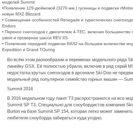
моделей Summit
•Появление 129-дюймовой (3276 мм.) гусеницы и подвески rMotio
новую MXZ Blizzard
• Совмещение особенностей Renegade и туристических снегоход
Enduro
• Перенос снегоходов с двигателем 4-TEC, включая большинство 
узкое и проворное шасси REV XS
• Появление передней подвески RAS2 на большем количестве моде
Expedition и Grand TOuring
Во всём этом разнообразии и переменах модельного ряда Sk
линейку GSX. Её полностью убрали, включив в ряд серий MX
недостатка крутых снегоходов в арсенале Ski-Doo не предви
модельный ряд популярное семейство горных машин — Sum
Summit 2016
В 2016 модельном году пакет T3 распространился на все мод
Summit SP T3. Специально для сноубордистов компания Sk
Burton на базе Summit SP 154, которая легко может заменит
любителю сноуборда забираться куда угодно.