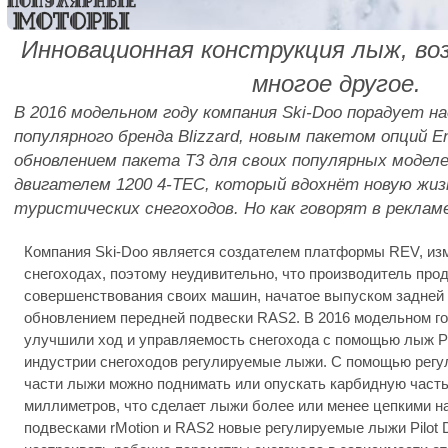
Инновационная конструкция лыж, воз
многое другое.
В 2016 модельном году компания Ski-Doo порадует н
популярного бренда Blizzard, новым пакетом опций E
обновлением пакета T3 для своих популярных модел
двигателем 1200 4-TEC, который вдохнёт новую жиз
туристических снегоходов. Но как говорят в рекламе
Компания Ski-Doo является создателем платформы REV, изм
снегоходах, поэтому неудивительно, что производитель про
совершенствования своих машин, начатое выпуском задней 
обновлением передней подвески RAS2. В 2016 модельном го
улучшили ход и управляемость снегохода с помощью лыж Pi
индустрии снегоходов регулируемые лыжи. С помощью регу
части лыжи можно поднимать или опускать карбидную часть
миллиметров, что сделает лыжи более или менее цепкими на 
подвесками rMotion и RAS2 новые регулируемые лыжи Pilot 