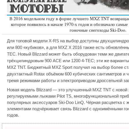
В 2016 модельном году в форме лучшего MXZ TNT возвращает
которое появилось в начале 1970-х годов и обозначало самы
гоночные снегоходы Ski-Doo.
Для топовой модели X-RS на выбор доступны двухцилиндро
или 800 «кубиков», а для MXZ X 2016 также есть обновлённ
TEC. Новый Blizzard может быть оборудован теми же двигат
трёхцилиндровым 900 ACE или 1200 4-TEC; эти же варианты
MXZ TNT. Бюджетный MXZ Sport получил на выбор более с
двухтактный Rotax объёмом 600 кубических сантиметров и 
тремя режимами работы и электроприводом дроссельной за
Новая модель Blizzard — это улучшенный MXZ TNT с новой з
регулируемыми лыжами Pilot TS, многофункциональной при
популярных аксессуаров Ski-Doo LinQ. Чёрная расцветка с
элементами подчёркивает связь Blizzard с одноимёнными г
годов.