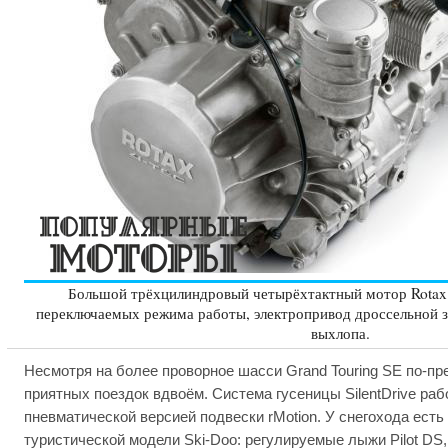
Большой трёхцилиндровый четырёхтактный мотор Rotax
переключаемых режима работы, электропривод дроссельной з
выхлопа.
Несмотря на более проворное шасси Grand Touring SE по-п
приятных поездок вдвоём. Система гусеницы SilentDrive раб
пневматической версией подвески rMotion. У снегохода есть
туристической модели Ski-Doo: регулируемые лыжи Pilot DS,