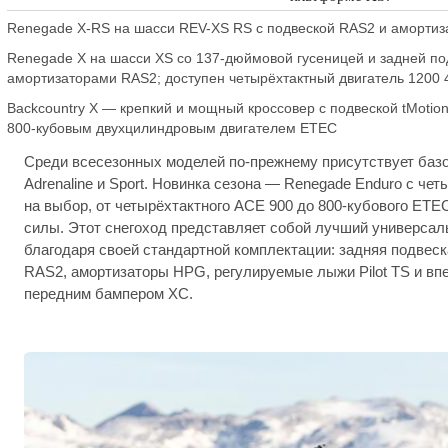
Renegade X-RS на шасси REV-XS RS с подвеской RAS2 и аморти
Renegade X на шасси XS со 137-дюймовой гусеницей и задней под
амортизаторами RAS2; доступен четырёхтактный двигатель 1200
Backcountry X — крепкий и мощный кроссовер с подвеской tMotion
800-кубовым двухцилиндровым двигателем ETEC
Среди всесезонных моделей по-прежнему присутствует базо
Adrenaline и Sport. Новинка сезона — Renegade Enduro с че
на выбор, от четырёхтактного ACE 900 до 800-кубового ET
силы. Этот снегоход представляет собой лучший универсал
благодаря своей стандартной комплектации: задняя подвеска
RAS2, амортизаторы HPG, регулируемые лыжи Pilot TS и вп
передним бампером XC.