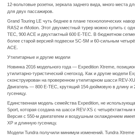
12-вольтовые розетки, зеркала заднего вида, много места д
для двух пассажиров.
Grand Touring LE чуть беднее в плане технологических наво
RAS2 и rMotion. Этот двухместный турер можно купить с одни
TEC, 900 ACE и двухтактный 600 E-TEC. В бюджетном сегмент
более старой версией подвески SC-5M и 60-сильным четырё
ACE.
Утилитарные и другие модели
Новинка 2016 модельного года — Expedition Xtreme, позици
утилитарно-туристический снегоход. Как и другие модели Exp
сконструирован на проверенном утилитарном шасси REV-XU
Двигатель — 800 E-TEC, крутящий 154-дюймовую в длину и
гусеницу.
Единственная модель семейства Expedition, не использующа
Sport, которая создана на шасси REV-XS с четырёхтактным 
Версия с 550-м двигателем и воздушным охлаждением имее
XP и длинную гусеницу.
Модели Tundra получили минимум изменений. Tundra Xtreme