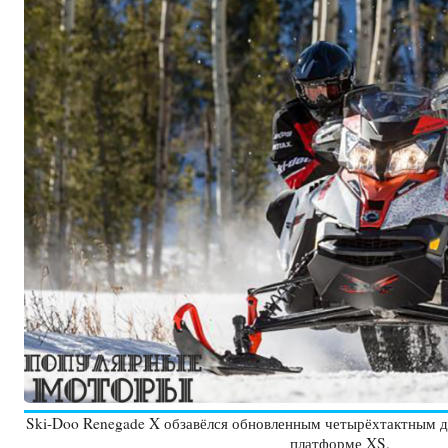
Ski-Doo Renegade X обзавёлся обновленным четырёхтактным д
платформе XS.