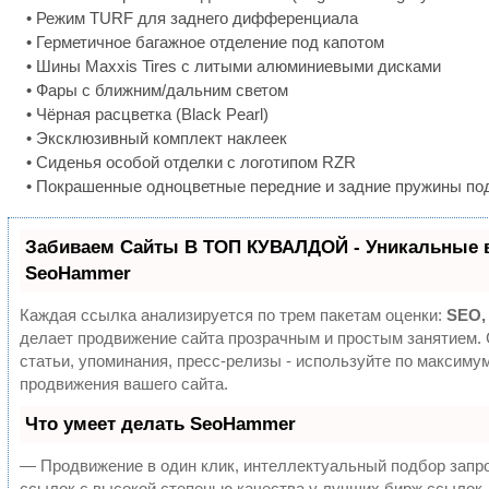
• Режим TURF для заднего дифференциала
• Герметичное багажное отделение под капотом
• Шины Maxxis Tires с литыми алюминиевыми дисками
• Фары с ближним/дальним светом
• Чёрная расцветка (Black Pearl)
• Эксклюзивный комплект наклеек
• Сиденья особой отделки с логотипом RZR
• Покрашенные одноцветные передние и задние пружины по
Забиваем Сайты В ТОП КУВАЛДОЙ - Уникальные 
SeoHammer
Каждая ссылка анализируется по трем пакетам оценки:
SEO,
делает продвижение сайта прозрачным и простым занятием.
статьи, упоминания, пресс-релизы - используйте по максим
продвижения вашего сайта.
Что умеет делать SeoHammer
— Продвижение в один клик, интеллектуальный подбор запр
ссылок с высокой степенью качества у лучших бирж ссылок.