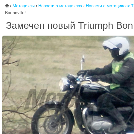
Мотоциклы
Новости о мотоциклах
Новости о мотоциклах T
⌂



Bonneville!
Замечен новый Triumph Bonn