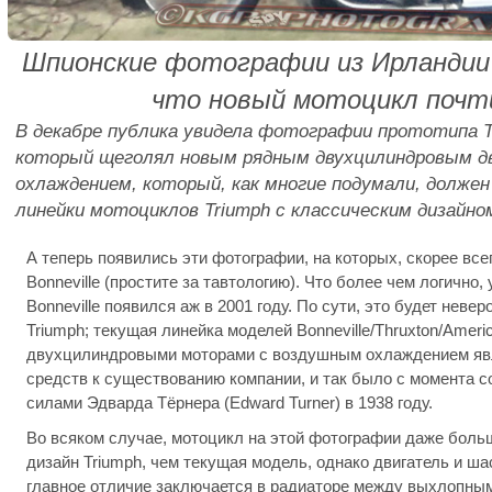
Шпионские фотографии из Ирландии
что новый мотоцикл почт
В декабре публика увидела фотографии прототипа Tri
который щеголял новым рядным двухцилиндровым д
охлаждением, который, как многие подумали, долже
линейки мотоциклов Triumph с классическим дизайно
А теперь появились эти фотографии, на которых, скорее вс
Bonneville (простите за тавтологию). Что более чем логично,
Bonneville появился аж в 2001 году. По сути, это будет неве
Triumph; текущая линейка моделей Bonneville/Thruxton/Ameri
двухцилиндровыми моторами с воздушным охлаждением яв
средств к существованию компании, и так было с момента с
силами Эдварда Тёрнера (Edward Turner) в 1938 году.
Во всяком случае, мотоцикл на этой фотографии даже боль
дизайн Triumph, чем текущая модель, однако двигатель и ш
главное отличие заключается в радиаторе между выхлопными