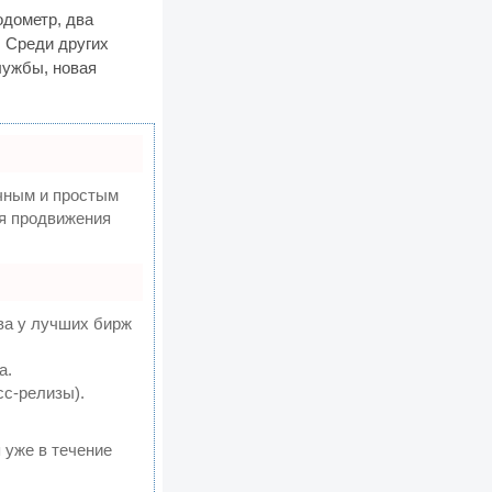
одометр, два
. Среди других
лужбы, новая
чным и простым
ля продвижения
ва у лучших бирж
а.
сс-релизы).
 уже в течение