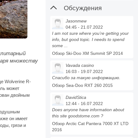

Обсуждения
Jasonmew
04:45 - 21.07.2022
I am not sure where you’re getting your
info, but good topic. I needs to spend
some ...
тилитарный
Обзор Ski-Doo XM Summit SP 2014
даря множеству
Vavada casino
16:03 - 19.07.2022
Спасибо за такую информацию.
е Wolverine R-
Обзор Sea-Doo RXT 260 2015
ель может
дован двойным
DavidStica
12:44 - 16.07.2022
Does anyone have information about
воздушным
this site goodstome.com ?
кже он имеет
Обзор Arctic Cat Pantera 7000 XT LTD
оды, грязи и
2016