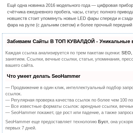
Ещё одна новинка 2016 модельного года — цифровая приборн
счётчика ежедневного пробега, часы, статус полного приво
новшеств стоит упомянуть новые LED фары спереди и сзади
фара на руле (с дальним светом) и более прочный передний 
Забиваем Сайты В ТОП КУВАЛДОЙ - Уникальные 
Каждая ссылка анализируется по трем пакетам оценки:
SEO,
занятием. Ссылки, вечные ссылки, статьи, упоминания, пре
вашего сайта.
Что умеет делать SeoHammer
— Продвижение в один клик, интеллектуальный подбор запро
ссылок.
— Регулярная проверка качества ссылок по более чем 100 по
— Все известные форматы ссылок: арендные ссылки, вечные 
— SeoHammer покажет, где рост или падение, а также запрос
SeoHammer еще предоставляет технологию
Буст
, она ускор
первых 7 дней.