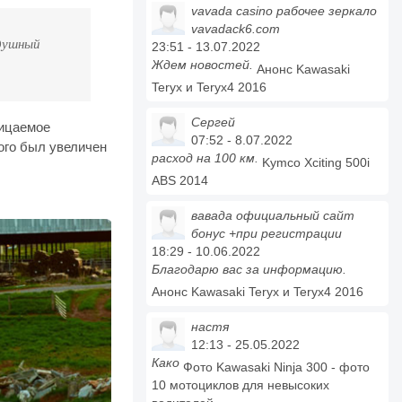
vavada casino рабочее зеркало
vavadack6.com
здушный
23:51 - 13.07.2022
Ждем новостей.
Анонс Kawasaki
Teryx и Teryx4 2016
Сергей
ницаемое
07:52 - 8.07.2022
ого был увеличен
расход на 100 км.
Kymco Xciting 500i
ABS 2014
вавада официальный сайт
бонус +при регистрации
18:29 - 10.06.2022
Благодарю вас за информацию.
Анонс Kawasaki Teryx и Teryx4 2016
настя
12:13 - 25.05.2022
Како
Фото Kawasaki Ninja 300 - фото
10 мотоциклов для невысоких