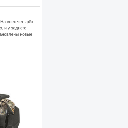
 На всех четырёх
, и у заднего
становлены новые