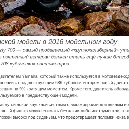
ской модели в 2016 модельном году
zzly 700 — самый продаваемый «крупнокалиберный» у
тот почтенный ветеран должен стать ещё лучше благо
 708 кубических сантиметров.
игателем Yamaha, который также используется в мотовездеход
сравнении с предшествующим 686-кубовым мотором новый двигат
осшим на 9% крутящим моментом. Кроме того, двигатель обору
ользуемого в предшествующей модели.
 заслугой новой впускной системы с высокопроизводительным 
ный фильтр можно снимать без каких-либо инструментов, а та
ожен высоко под сиденьем, что предотвращает поломки из-за в