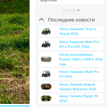
водителей
РЕКЛАМА

Последние новости
Анонс Kawasaki Teryx и
Teryx4 2016
Анонс Kawasaki Mule Pro-
DX и Pro-DXT 2016
Honda анонсировала
Pioneer 1000 и 1000-5 2016
года
Анонс Kawasaki Mule Pro-
FX 2016
Анонс базовой модели
Yamaha Wolverine 2016
Анонс Yamaha Raptor 90
2016