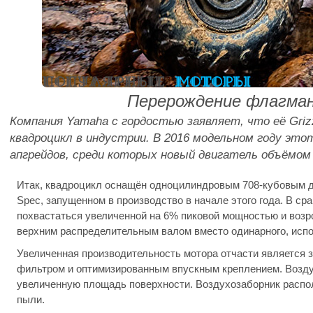
Перерождение флагман
Компания Yamaha с гордостью заявляет, что её Gri
квадроцикл в индустрии. В 2016 модельном году э
апгрейдов, среди которых новый двигатель объёмом
Итак, квадроцикл оснащён одноцилиндровым 708-кубовым дв
Spec, запущенном в производство в начале этого года. В 
похвастаться увеличенной на 6% пиковой мощностью и возр
верхним распределительным валом вместо одинарного, исп
Увеличенная производительность мотора отчасти является
фильтром и оптимизированным впускным креплением. Воздуш
увеличенную площадь поверхности. Воздухозаборник распол
пыли.