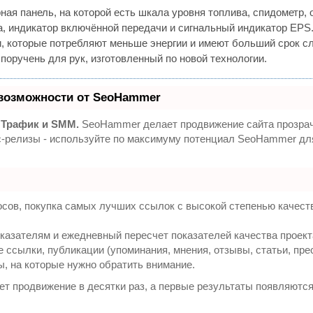
ая панель, на которой есть шкала уровня топлива, спидометр, 
да, индикатор включённой передачи и сигнальный индикатор EPS
, которые потребляют меньше энергии и имеют больший срок с
поручень для рук, изготовленный по новой технологии.
возможности от SeoHammer
 Трафик и SMM.
SeoHammer делает продвижение сайта прозра
сс-релизы - используйте по максимуму потенциал SeoHammer д
сов, покупка самых лучших ссылок с высокой степенью качест
казателям и ежедневный пересчет показателей качества проект
ссылки, публикации (упоминания, мнения, отзывы, статьи, пре
ы, на которые нужно обратить внимание.
яет продвижение в десятки раз, а первые результаты появляются