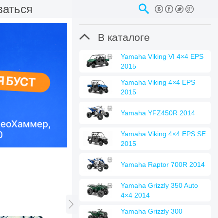
ваться

В каталоге
Yamaha Viking VI 4×4 EPS
2015
Yamaha Viking 4×4 EPS
2015
Yamaha YFZ450R 2014
Yamaha Viking 4×4 EPS SE
2015
Yamaha Raptor 700R 2014
Yamaha Grizzly 350 Auto
4×4 2014

Yamaha Grizzly 300