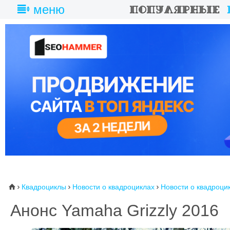
меню
Квадроциклы
Новости о квадроциклах
Новости о квадроци
⌂



Анонс Yamaha Grizzly 2016