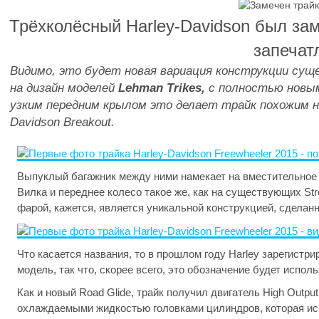
Трёхколёсный
Harley-Davidson
был зам
запечат
Видимо, это будет новая вариация конструкции су
на дизайн моделей
Lehman Trikes,
с полностью новым
узким передним крылом это делает трайк похожим на
Davidson Breakout.
Выпуклый багажник между ними намекает на вместительное баг
Вилка и переднее колесо такое же, как на существующих Stre
фарой, кажется, является уникальной конструкцией, сделанн
Что касается названия, то в прошлом году Harley зарегист
модель, так что, скорее всего, это обозначение будет испол
Как и новый Road Glide, трайк получил двигатель High Out
охлаждаемыми жидкостью головками цилиндров, которая исп