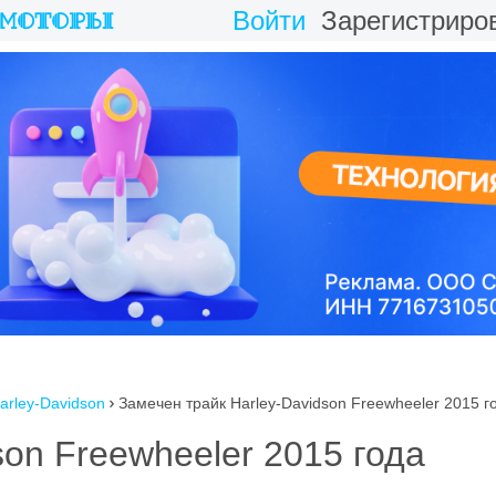
Войти
Зарегистриро
arley-Davidson
Замечен трайк Harley-Davidson Freewheeler 2015 г

son Freewheeler 2015 года