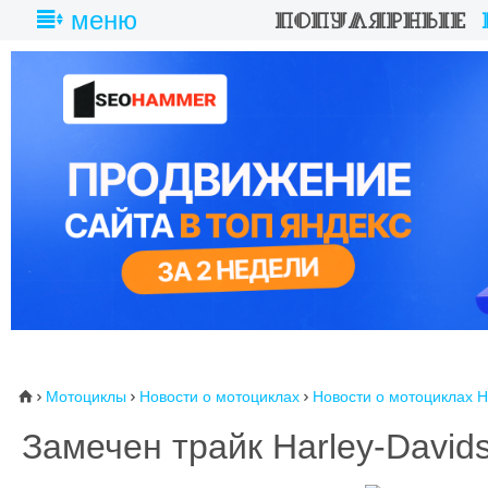
меню
Мотоциклы
Новости о мотоциклах
Новости о мотоциклах H
⌂



Замечен трайк Harley-David