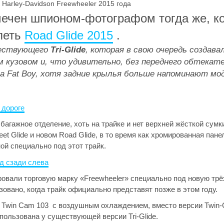
ечен шпионом-фотографом тогда же, ко
леть
Road Glide 2015
.
ществующего
Tri-Glide
, которая в свою очередь создава
 кузовом и, что удивительно, без переднего обтекате
 Fat Boy, хотя задние крылья больше напоминают мод
ажное отделение, хоть на трайке и нет верхней жёсткой сумки, 
et Glide и новом Road Glide, в то время как хромированная пане
ой специально под этот трайк.
рировали торговую марку «Freewheeler» специально под новую тр
ьзовано, когда трайк официально представят позже в этом году.
put Twin Cam 103 с воздушным охлаждением, вместо версии Twin-
ользована у существующей версии Tri-Glide.