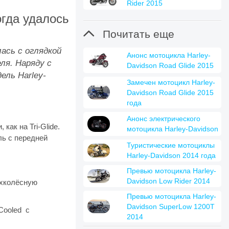
Rider 2015
гда удалось

Почитать еще
лась с оглядкой
Анонс мотоцикла Harley-
ля. Наряду с
Davidson Road Glide 2015
ель Harley-
Замечен мотоцикл Harley-
Davidson Road Glide 2015
года
Анонс электрического
как на Tri-Glide.
мотоцикла Harley-Davidson
ль с передней
Туристические мотоциклы
Harley-Davidson 2014 года
Превью мотоцикла Harley-
Davidson Low Rider 2014
ёхколёсную
Превью мотоцикла Harley-
Davidson SuperLow 1200T
Cooled с
2014