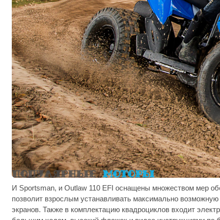
И Sportsman, и Outlaw 110 EFI оснащены множеством мер об
позволит взрослым устанавливать максимально возможную 
экранов. Также в комплектацию квадроциклов входит электр