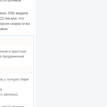
уются шлемом
моза. Обе модели
12 писали, что
троля скорости во
ожно.
чным и простым
ля продвижения
ва у лучших бирж
а.
сс-релизы).
 уже в течение