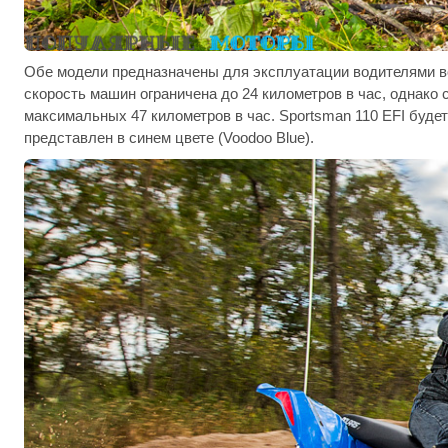
Обе модели предназначены для эксплуатации водителями во
скорость машин ограничена до 24 километров в час, однако
максимальных 47 километров в час. Sportsman 110 EFI будет 
представлен в синем цвете (Voodoo Blue).