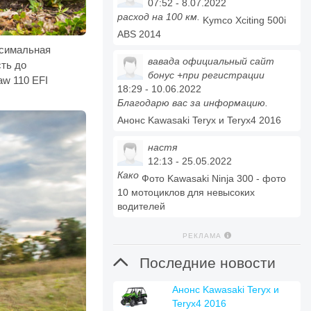
07:52 - 8.07.2022
расход на 100 км.
Kymco Xciting 500i
ABS 2014
ксимальная
вавада официальный сайт
сть до
бонус +при регистрации
aw 110 EFI
18:29 - 10.06.2022
Благодарю вас за информацию.
Анонс Kawasaki Teryx и Teryx4 2016
настя
12:13 - 25.05.2022
Како
Фото Kawasaki Ninja 300 - фото
10 мотоциклов для невысоких
водителей
РЕКЛАМА

Последние новости
Анонс Kawasaki Teryx и
Teryx4 2016