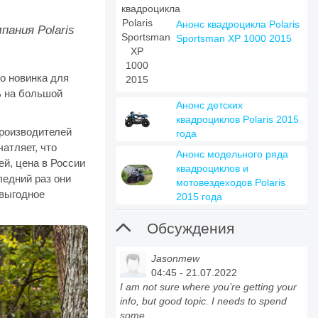
.
Анонс квадроцикла Polaris
пания Polaris
Sportsman XP 1000 2015
о новинка для
ь на большой
Анонс детских
квадроциклов Polaris 2015
производителей
года
атляет, что
Анонс модельного ряда
й, цена в России
квадроциклов и
ледний раз они
мотовездеходов Polaris
 выгодное
2015 года

Обсуждения
Jasonmew
04:45 - 21.07.2022
I am not sure where you’re getting your
info, but good topic. I needs to spend
some ...