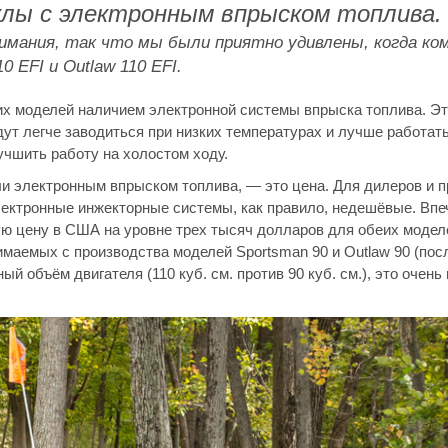
клы с электронным впрыском топлива
имания, так что мы были приятно удивлены, когда ком
 EFI и Outlaw 110 EFI.
их моделей наличием электронной системы впрыска топлива. Эт
ут легче заводиться при низких температурах и лучше работат
учшить работу на холостом ходу.
ли электронным впрыском топлива, — это цена. Для дилеров и 
ектронные инжекторные системы, как правило, недешёвые. Впеч
ую цену в США на уровне трех тысяч долларов для обеих моделе
имаемых с производства моделей Sportsman 90 и Outlaw 90 (пос
 объём двигателя (110 куб. см. против 90 куб. см.), это очень