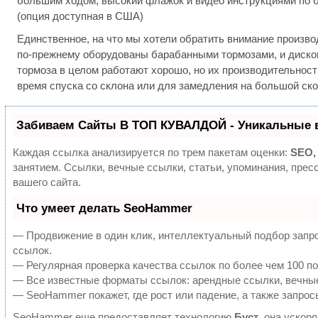
большим ходом, высокий флажок и видео инструкциями по бе
(опция доступная в США)
Единственное, на что мы хотели обратить внимание производ
по-прежнему оборудованы барабанными тормозами, и дисков
тормоза в целом работают хорошо, но их производительност
время спуска со склона или для замедления на большой ско
Забиваем Сайты В ТОП КУВАЛДОЙ - Уникальные 
Каждая ссылка анализируется по трем пакетам оценки:
SEO,
занятием. Ссылки, вечные ссылки, статьи, упоминания, пре
вашего сайта.
Что умеет делать SeoHammer
— Продвижение в один клик, интеллектуальный подбор запро
ссылок.
— Регулярная проверка качества ссылок по более чем 100 по
— Все известные форматы ссылок: арендные ссылки, вечные 
— SeoHammer покажет, где рост или падение, а также запрос
SeoHammer еще предоставляет технологию
Буст
, она ускор