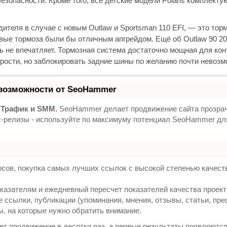
зопасности. Кроме того, все детские модели Polaris комплект
ителя в случае с новым Outlaw и Sportsman 110 EFI, — это тор
ые тормоза были бы отличным апгрейдом. Ещё об Outlaw 90 20
ь не впечатляет. Тормозная система достаточно мощная для кон
рости, но заблокировать задние шины по желанию почти невозм
возможности от SeoHammer
 Трафик и SMM.
SeoHammer делает продвижение сайта прозра
сс-релизы - используйте по максимуму потенциал SeoHammer д
сов, покупка самых лучших ссылок с высокой степенью качест
казателям и ежедневный пересчет показателей качества проект
ссылки, публикации (упоминания, мнения, отзывы, статьи, пре
ы, на которые нужно обратить внимание.
яет продвижение в десятки раз, а первые результаты появляются