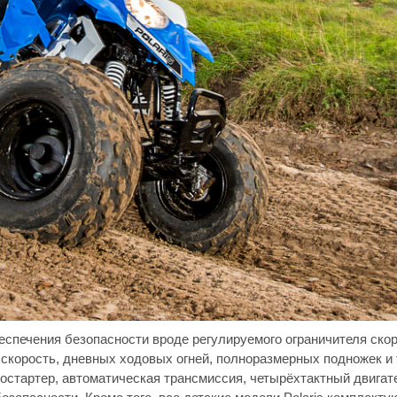
еспечения безопасности вроде регулируемого ограничителя скор
скорость, дневных ходовых огней, полноразмерных подножек и
остартер, автоматическая трансмиссия, четырёхтактный двигате