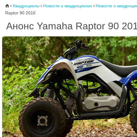
Квадроциклы
Новости о квадроциклах
Новости о квадроци
⌂



Raptor 90 2016
Анонс Yamaha Raptor 90 20