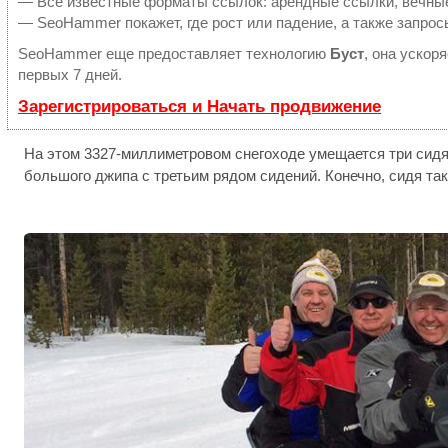
— Все известные форматы ссылок: арендные ссылки, вечные 
— SeoHammer покажет, где рост или падение, а также запрос
SeoHammer еще предоставляет технологию
Буст
, она ускор
первых 7 дней.
Зарегистрироваться и Начать продвижение
На этом 3327-миллиметровом снегоходе умещается три сидя
большого джипа с третьим рядом сидений. Конечно, сидя так