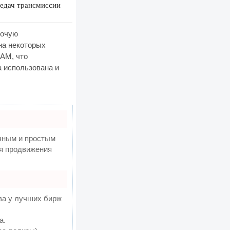
редач трансмиссии
бочую
на некоторых
EAM, что
а использована и
чным и простым
ля продвижения
ва у лучших бирж
а.