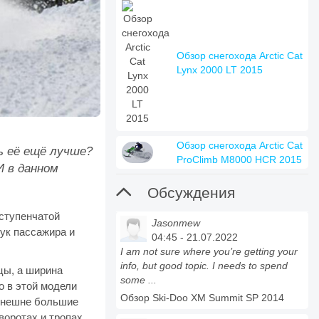
Обзор снегохода Arctic Cat
Lynx 2000 LT 2015
Обзор снегохода Arctic Cat
ть её ещё лучше?
ProClimb M8000 HCR 2015
И в данном

Обсуждения
хступенчатой
Jasonmew
ук пассажира и
04:45 - 21.07.2022
I am not sure where you’re getting your
info, but good topic. I needs to spend
цы, а ширина
some ...
о в этой модели
Обзор Ski-Doo XM Summit SP 2014
 внешне большие
воротах и тропах,