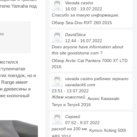
Vavada casino
ателю Yamaha под
16:03 - 19.07.2022
Спасибо за такую информацию.
Обзор Sea-Doo RXT 260 2015
ми
DavidStica
12:44 - 16.07.2022
Does anyone have information about
this site goodstome.com ?
Обзор Arctic Cat Pantera 7000 XT LTD
оместился
2016
ступенчатая
их поездок, но и
vavada casino рабочее зеркало
 Range имеет
vavadack6.com
ки древесины и
23:51 - 13.07.2022
кже кнопочный
Ждем новостей.
Анонс Kawasaki
Teryx и Teryx4 2016
Сергей
07:52 - 8.07.2022
расход на 100 км.
Kymco Xciting 500i
ABS 2014