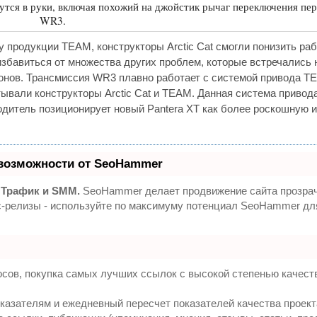
утся в руки, включая похожий на джойстик рычаг переключения пе
WR3.
 продукции TEAM, конструкторы Arctic Cat смогли понизить ра
избавиться от множества других проблем, которые встречались 
зонов. Трансмиссия WR3 плавно работает с системой привода T
тывали конструкторы Arctic Cat и TEAM. Данная система привод
водитель позиционирует новый Pantera XT как более роскошную и
возможности от SeoHammer
 Трафик и SMM.
SeoHammer делает продвижение сайта прозра
сс-релизы - используйте по максимуму потенциал SeoHammer д
сов, покупка самых лучших ссылок с высокой степенью качест
казателям и ежедневный пересчет показателей качества проект