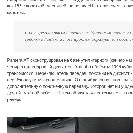
как RR с короткой гусеницей, но новая «Пантера» очень д
капотом.
С четырёхтактным двигателем
Yamaha
мощностью 13
гребнями
Pantera
XT
без проблем образует за собой с
Pantera XT сконструирован на базе утилитарного (как его н
четырёхцилиндровый двигатель Yamaha объёмом 1049 кубич
трансмиссия. Переключатель передач, похожий на джойстик, 
серьёзная утилитарная машина. Откалиброванная под крутя
дополнительную пониженную передачу, которой нет ни у одно
другой тяжёлой работы. Таким образом, у системы есть но
реверс.