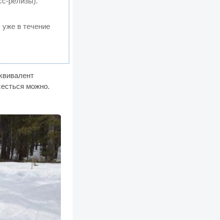
сс-релизы).
 уже в течение
эквивалент
сесться можно.