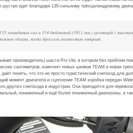
аже шустро едет благодаря 135-сильному трёхцилиндровому двиг
5 лошадиных сил и 154-дюймовой (3911 мм.) гусеницей с высоки
нежное облако, когда дроссель полностью открыт.
азывает производитель) шасси Pro Ute, в котором без проблем п
еских сантиметров, комплект новых шкивов TEAM и новая трёх
даёт понять, что это не просто туристический снегоход для долг
щий момент двигателя и сцепление TEAM коробка передач Wide
го другого снегохода в индустрии. Она пригодится для перевоз
рмальный, пониженный и ещё более пониженный диапазоны, а та