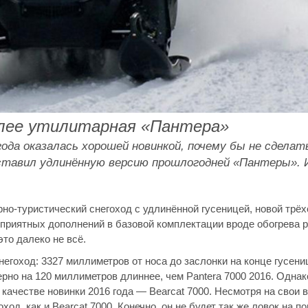
олее утилитарная «Пантера»
 года оказалась хорошей новинкой, почему бы не сдела
ставил удлинённую версию прошлогодней «Пантеры». 
рно-туристический снегоход с удлинённой гусеницей, новой трё
приятных дополнений в базовой комплектации вроде обогрева р
то далеко не всё.
негоход: 3327 миллиметров от носа до заслонки на конце гусени
но на 120 миллиметров длиннее, чем Pantera 7000 2016. Однак
качестве новинки 2016 года — Bearcat 7000. Несмотря на свои
од, как и Bearcat 7000. Конечно, он не будет так же ловок на по