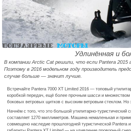
Удлинённая и б
В компании Arctic Cat решили, что если Pantera 2015
Поэтому в 2016 модельном году производитель пред
случае больше — значит лучше.
Встречайте Pantera 7000 XT Limited 2016 — топовый утилита
коробкой передач, ещё более прочным шасси и множеством 
боковых ветровых щитков с высоким ветровым стеклом. Но э
Начнём с того, что это большой утилитарно-туристический с
составляет 1270 миллиметров. Машина немаленькая и пример
совмещено наследие прошлогодней туристической Pantera и 
габариты Pantera XT Limited — на удивление проворный снегох