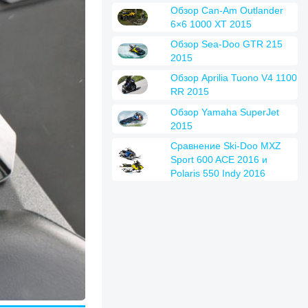
Обзор Can-Am Outlander
6×6 1000 XT 2015
Обзор Sea-Doo GTR 215
2015
Обзор Aprilia Tuono V4 1100
RR 2015
Обзор Yamaha SuperJet
2015
Сравнение Ski-Doo MXZ
Sport 600 ACE 2016 и
Polaris 550 Indy 2016