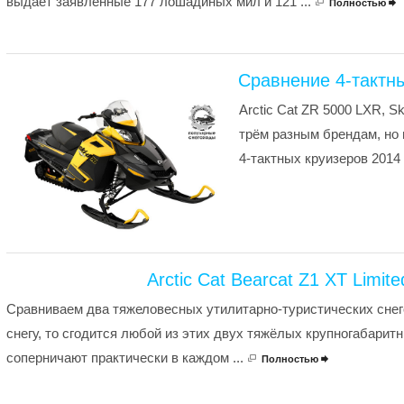
выдаёт заявленные 177 лошадиных мил и 121 ...
Полностью

Сравнение 4-тактны
Arctic Cat ZR 5000 LXR, 
трём разным брендам, но 
4-тактных круизеров 2014 г
Arctic Cat Bearcat Z1 XT Limit
Сравниваем два тяжеловесных утилитарно-туристических снег
снегу, то сгодится любой из этих двух тяжёлых крупногабаритны
соперничают практически в каждом ...
Полностью
