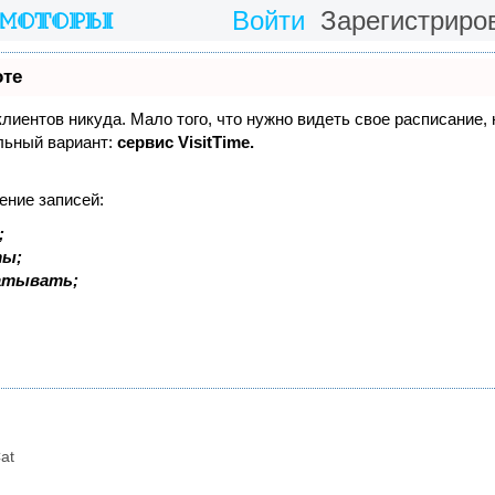
Войти
Зарегистриро
оте
 клиентов никуда. Мало того, что нужно видеть свое расписание,
льный вариант:
сервис VisitTime.
ение записей:
;
ты;
батывать;
at