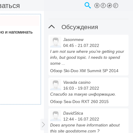
ваться

Обсуждения
 но и напоминать
Jasonmew
04:45 - 21.07.2022
I am not sure where you’re getting your
info, but good topic. I needs to spend
some ...
Обзор Ski-Doo XM Summit SP 2014
Vavada casino
16:03 - 19.07.2022
Спасибо за такую информацию.
Обзор Sea-Doo RXT 260 2015
DavidStica
12:44 - 16.07.2022

Does anyone have information about
this site goodstome.com ?