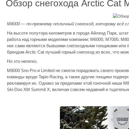
Обзор снегохода Arctic Cat
M8000 — по-прежнему отличный снегоход, которому всё с
На высоте полутора километров в городе Айленд Парк, штат
работа над горными моделями компании: M6000, M7000, M800
них сами являются бывшими снегоходными гонщиками или про
брендом Arctic Cat лучший горный снегоход из всех, что мож
Но это нелегко.
M8000 Sno Pro и Limited не смогли порадовать своего произ
команды вроде Tapio Racing, а также другие гонщики подве
рекламируя их. Однако за пределами этой гоночной ниши M8
Ski-Doo XM Summit X, включая совсем недавний и тщательн