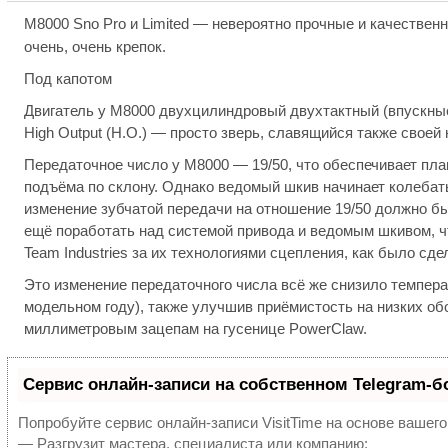
M8000 Sno Pro и Limited — невероятно прочные и качестве
очень, очень крепок.
Под капотом
Двигатель у M8000 двухцилиндровый двухтактный (впускные
High Output (H.O.) — просто зверь, славящийся также сво
Передаточное число у M8000 — 19/50, что обеспечивает пла
подъёма по склону. Однако ведомый шкив начинает колебать
изменение зубчатой передачи на отношение 19/50 должно бы
ещё поработать над системой привода и ведомым шкивом, чт
Team Industries за их технологиями сцепления, как было сде
Это изменение передаточного числа всё же снизило темпера
модельном году), также улучшив приёмистость на низких об
миллиметровым зацепам на гусенице PowerClaw.
Сервис онлайн-записи на собственном Telegram-б
Попробуйте сервис онлайн-записи VisitTime на основе вашего
— Разгрузит мастера, специалиста или компанию;