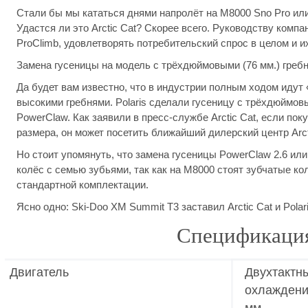
Стали бы мы кататься днями напролёт на M8000 Sno Pro или 
Удастся ли это Arctic Cat? Скорее всего. Руководству ком
ProClimb, удовлетворять потребительский спрос в целом и и
Замена гусеницы на модель с трёхдюймовыми (76 мм.) греб
Да будет вам известно, что в индустрии полным ходом идут 
высокими гребнями. Polaris сделали гусеницу с трёхдюймов
PowerClaw. Как заявили в пресс-службе Arctic Cat, если по
размера, он может посетить ближайший дилерский центр Arcti
Но стоит упомянуть, что замена гусеницы PowerClaw 2.6 ил
колёс с семью зубьями, так как на M8000 стоят зубчатые к
стандартной комплектации.
Ясно одно: Ski-Doo XM Summit T3 заставил Arctic Cat и Pola
Спецификация 
Двигатель
Двухтактны
охлаждения
мм.