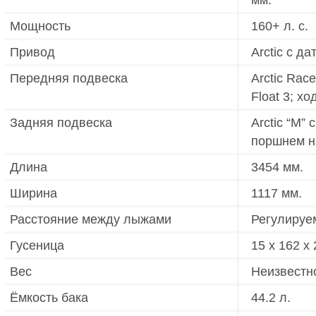
Мощность
160+ л. с.
Привод
Arctic с д
Передняя подвеска
Arctic Rac
Float 3; х
Задняя подвеска
Arctic “M”
поршнем на
Длина
3454 мм.
Ширина
1117 мм.
Расстояние между лыжами
Регулируем
Гусеница
15 x 162 x
Вес
Неизвестн
Ёмкость бака
44.2 л.