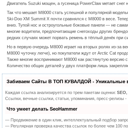
Двигатель Suzuki мощен, а гусеница PowerClaw метает снег н
Так что мешает M8000 стать успешной и популярной моделью
Ski-Doo XM Summit X почти сравнялся с M8000 в весе. Тепер
вниз. Тупой нос и остроугольные боковые панели — не сама
многие водители, предпочитающие снегоходы других брендо
редких случаях может порвать ремень в тёплый денёк при си
Но в первую очередь M8000 играет на вторых ролях из-за ве
M8000 чуточку легче), но покупатели ждут от Arctic Cat пр
Также многие воспринимают M8000 как растянутую версию спо
Количество общих деталей у двух платформ лишь закрепляе
Забиваем Сайты В ТОП КУВАЛДОЙ - Уникальные 
Каждая ссылка анализируется по трем пакетам оценки:
SEO,
Ссылки, вечные ссылки, статьи, упоминания, пресс-релизы 
Что умеет делать SeoHammer
— Продвижение в один клик, интеллектуальный подбор запро
— Регулярная проверка качества ссылок по более чем 100 по