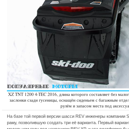
XZ TNT 1200 4-TEC 2016, длина которого составляет без малог
заслонки сзади гусеницы, оснащён сиденьем с багажным отд
рулём и запасом места под аксессу
На базе той первой версии шасси REV инженеры компании 
раму, позволившую создать три её варианта. Первый вариан
модельном году под названием REV-XP, и эта платформа бы