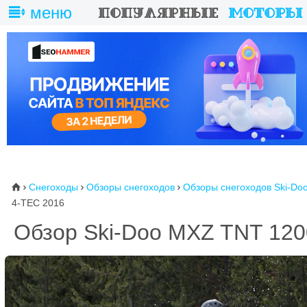
меню
Снегоходы
Обзоры снегоходов
Обзоры снегоходов Ski-Do
⌂



4-TEC 2016
Обзор Ski-Doo MXZ TNT 120