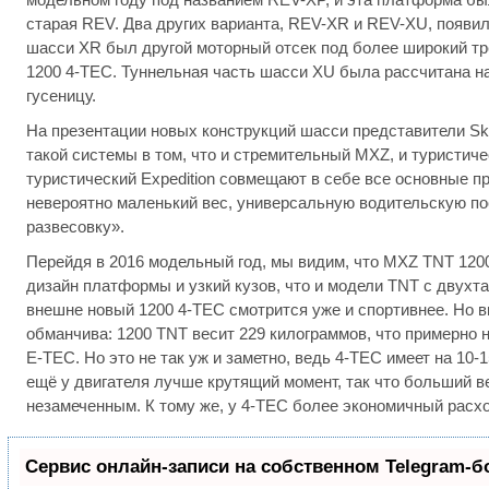
старая REV. Два других варианта, REV-XR и REV-XU, появил
шасси XR был другой моторный отсек под более широкий т
1200 4-TEC. Туннельная часть шасси XU была рассчитана 
гусеницу.
На презентации новых конструкций шасси представители Sk
такой системы в том, что и стремительный MXZ, и туристиче
туристический Expedition совмещают в себе все основные 
невероятно маленький вес, универсальную водительскую п
развесовку».
Перейдя в 2016 модельный год, мы видим, что MXZ TNT 1200
дизайн платформы и узкий кузов, что и модели TNT с двухт
внешне новый 1200 4-TEC смотрится уже и спортивнее. Но 
обманчива: 1200 TNT весит 229 килограммов, что примерно 
E-TEC. Но это не так уж и заметно, ведь 4-TEC имеет на 10
ещё у двигателя лучше крутящий момент, так что больший в
незамеченным. К тому же, у 4-TEC более экономичный расхо
Сервис онлайн-записи на собственном Telegram-б