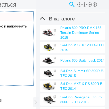
ваться

В каталоге
 но и напоминать
Polaris 800 PRO-RMK 155
Terrain Dominator Series
2015
Ski-Doo MXZ X 1200 4-TEC
2015
Polaris 600 Switchback 2014
Ski-Doo Summit SP 800R E-
TEC 2015
Ski-Doo MXZ X-RS 800R E-
TEC 2014
Ski-Doo Renegade Enduro
6

800R E-TEC 2016