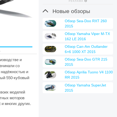
РЕКЛАМА

Новые обзоры
Обзор Sea-Doo RXT 260
2015
Обзор Yamaha Viper M-TX
162 LE 2016
Обзор Can-Am Outlander
.
6×6 1000 XT 2015
Обзор Sea-Doo GTR 215
оизводстве и
2015
начинали со
н надёжностью и
Обзор Aprilia Tuono V4 1100
RR 2015
тный 550-кубовый
Обзор Yamaha SuperJet
2015
своих моделей
ктных моторов
и многих других.