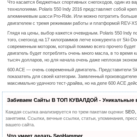
Что касается бюджетных спортивных снегоходов, один из в
технологиями. Polaris 550 Indy 2016 представляет собой к
алюминиевым шасси Pro-Ride. Или можно потратить больше
двигателем с тремя режимами работы и платформой REV-XS
Глядя на цены, выбор кажется очевидным. Polaris 550 Indy 
того, снегоход на 17 килограммов легче конкурента от Ski-
современным мотором, который помимо всего прочего будет 
двигатель будет потреблять очень много масла, в то время к
тысяч долларов, но для начала очень даже неплохая эконом
600 ACE — очень современный двигатель. Представители Sk
показатель для своей категории. Заявленный производителем
максимально удачного тест-драйва, но на деле 600 ACE дей
Забиваем Сайты В ТОП КУВАЛДОЙ - Уникальные 
Каждая ссылка анализируется по трем пакетам оценки:
SEO,
занятием. Ссылки, вечные ссылки, статьи, упоминания, пре
вашего сайта.
Что умеет делать SeoHammer