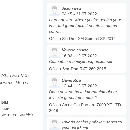
Jasonmew
04:45 - 21.07.2022
I am not sure where you’re getting your
info, but good topic. I needs to spend
some ...
Обзор Ski-Doo XM Summit SP 2014
Vavada casino
16:03 - 19.07.2022
Спасибо за такую информацию.
Обзор Sea-Doo RXT 260 2015
 Ski-Doo MXZ
DavidStica
елем. Но он
12:44 - 16.07.2022
Does anyone have information about
this site goodstome.com ?
шным
Обзор Arctic Cat Pantera 7000 XT LTD
бовый
2016
уристическим 550
vavada casino рабочее зеркало
vavadack6.com