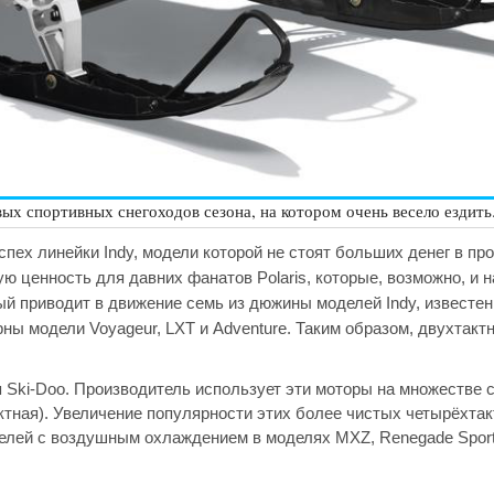
вых спортивных снегоходов сезона, на котором очень весело ездить
спех линейки Indy, модели которой не стоят больших денег в пр
ю ценность для давних фанатов Polaris, которые, возможно, и 
рый приводит в движение семь из дюжины моделей Indy, известе
рны модели Voyageur, LXT и Adventure. Таким образом, двухтак
я Ski-Doo. Производитель использует эти моторы на множестве 
актная). Увеличение популярности этих более чистых четырёхта
елей с воздушным охлаждением в моделях MXZ, Renegade Sport 