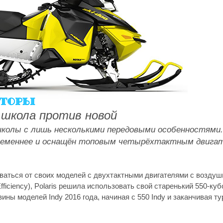
 школа против новой
 школы с лишь несколькими передовыми особенностями.
современнее и оснащён топовым четырёхтактным двигат
ываться от своих моделей с двухтактными двигателями с возду
iciency), Polaris решила использовать свой старенький 550-ку
ны моделей Indy 2016 года, начиная с 550 Indy и заканчивая т