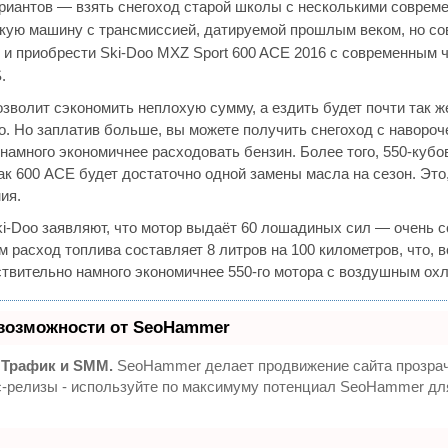
ариантов — взять снегоход старой школы с несколькими совре
репкую машину с трансмиссией, датируемой прошлым веком, но 
 и приобрести Ski-Doo MXZ Sport 600 ACE 2016 с современным 
.
позволит сэкономить неплохую сумму, а ездить будет почти так 
Doo. Но заплатив больше, вы можете получить снегоход с наворо
намного экономичнее расходовать бензин. Более того, 550-куб
ак 600 ACE будет достаточно одной замены масла на сезон. Это,
ия.
i-Doo заявляют, что мотор выдаёт 60 лошадиных сил — очень 
 расход топлива составляет 8 литров на 100 километров, что, в
ствительно намного экономичнее 550-го мотора с воздушным ох
возможности от SeoHammer
 Трафик и SMM.
SeoHammer делает продвижение сайта прозра
сс-релизы - используйте по максимуму потенциал SeoHammer д