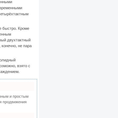
менными
современными
четырёхтактным
же быстро. Кроме
ченным
овый двухтактный
 конечно, не пара
солидный
озможно, взято с
лаждением.
чным и простым
ля продвижения