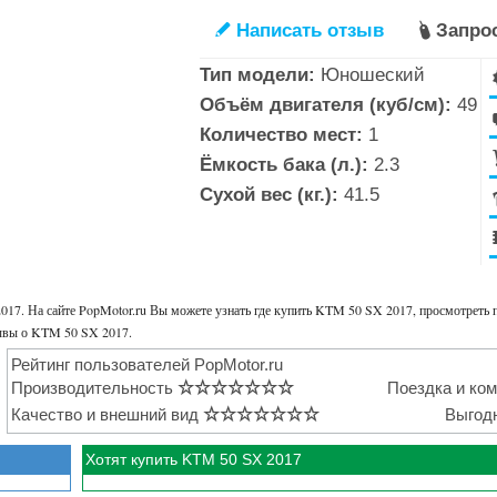
Написать отзыв
Запро
✎

Тип модели:
Юношеский
Объём двигателя (куб/см):
49
Количество мест:
1
Ёмкость бака (л.):
2.3
Сухой вес (кг.):
41.5
17. На сайте PopMotor.ru Вы можете узнать где купить KTM 50 SX 2017, просмотреть 
зывы о KTM 50 SX 2017.
Рейтинг пользователей PopMotor.ru
Производительность
☆
☆
☆
☆
☆
☆
☆
Поездка и ко
Качество и внешний вид
☆
☆
☆
☆
☆
☆
☆
Выгод
Хотят купить KTM 50 SX 2017