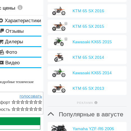
с цены
KTM 65 SX 2016
Характеристики
⚙
KTM 65 SX 2015
Отзывы

Дилеры

Kawasaki KX65 2015
Фото
🌄
KTM 65 SX 2014
Видео
🎬
Kawasaki KX65 2014
подробные технические
KTM 65 SX 2013
голосовать
мфорт
☆
☆
☆
☆
☆
☆
☆
РЕКЛАМА
ность
☆
☆
☆
☆
☆
☆
☆

Популярные в августе
Yamaha YZF-R6 2006