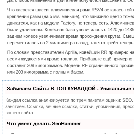
Да, список изменений в двигателе получился массивный. О
Что касается шасси, алюминиевая рама RSV4 осталась той 
креплений рамы (на 5 мм. меньше), что занизило центр тя
двигателя, как на модели Factory, но теперь есть. Алюмини
были удлиненны. Колёсная база увеличилась с 1420 до 1435
заднем колесе увеличивает время прохождения круга). Смещ
переместилась на 2 миллиметра назад, так что трейл теперь
По словам представителей Aprilia, новейший RR примерно н
всеми жидкостями кроме топлива. Прибавьте ещё примерно 1
составит 208 килограммов. Модель RF ограниченного произв
или 203 килограмма с полным баком.
Забиваем Сайты В ТОП КУВАЛДОЙ - Уникальные 
Каждая ссылка анализируется по трем пакетам оценки:
SEO,
занятием. Ссылки, вечные ссылки, статьи, упоминания, пре
вашего сайта.
Что умеет делать SeoHammer