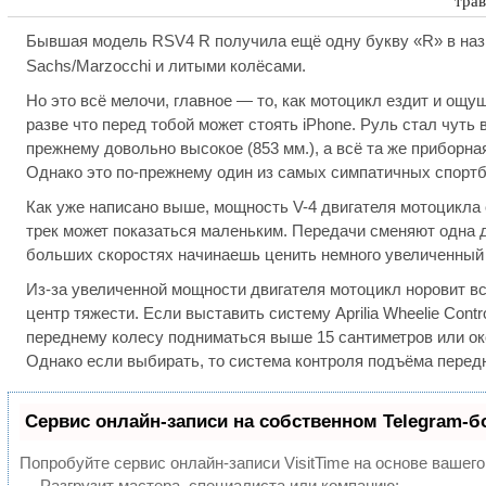
Бывшая модель RSV4 R получила ещё одну букву «R» в назв
Sachs/Marzocchi и литыми колёсами.
Но это всё мелочи, главное — то, как мотоцикл ездит и ощ
разве что перед тобой может стоять iPhone. Руль стал чуть 
прежнему довольно высокое (853 мм.), а всё та же приборн
Однако это по-прежнему один из самых симпатичных спортба
Как уже написано выше, мощность V-4 двигателя мотоцикла
трек может показаться маленьким. Передачи сменяют одна д
больших скоростях начинаешь ценить немного увеличенный в
Из-за увеличенной мощности двигателя мотоцикл норовит вс
центр тяжести. Если выставить систему Aprilia Wheelie Cont
переднему колесу подниматься выше 15 сантиметров или око
Однако если выбирать, то система контроля подъёма передн
Сервис онлайн-записи на собственном Telegram-б
Попробуйте сервис онлайн-записи VisitTime на основе вашего
— Разгрузит мастера, специалиста или компанию;