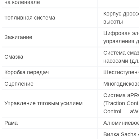
на коленвале
Корпус дросс
Топливная система
высоты
Цифровая эле
Зажигание
управления д
Система смаз
Смазка
насосами (дл
Коробка передач
Шестиступенч
Сцепление
Многодисково
Система aPRC 
Управление тяговым усилием
(Traction Co
Control — aW
Рама
Алюминиевое
Вилка Sachs 4