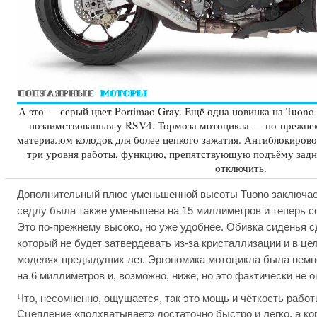
А это — серый цвет Portimao Gray. Ещё одна новинка на Tuono
позаимствованная у RSV4. Тормоза мотоцикла — по-прежне
материалом колодок для более цепкого зажатия. Антиблокиров
три уровня работы, функцию, препятствующую подъёму задн
отключить.
Дополнительный плюс уменьшенной высоты Tuono заключает
седлу была также уменьшена на 15 миллиметров и теперь с
Это по-прежнему высоко, но уже удобнее. Обивка сиденья с
который не будет затвердевать из-за кристаллизации и в це
моделях предыдущих лет. Эргономика мотоцикла была немно
на 6 миллиметров и, возможно, ниже, но это фактически не 
Что, несомненно, ощущается, так это мощь и чёткость рабо
Сцепление «подхватывает» достаточно быстро и легко, а ко