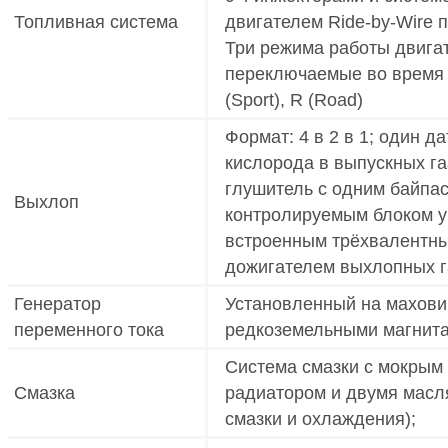
Топливная система
двигателем Ride-by-Wire 
Три режима работы двигат
переключаемые во время д
(Sport), R (Road)
Формат: 4 в 2 в 1; один д
кислорода в выпускных га
глушитель с одним байпа
Выхлоп
контролируемым блоком у
встроенным трёхвалентны
дожигателем выхлопных г
Генератор
Установленный на маховик
переменного тока
редкоземельными магнит
Система смазки с мокрым
Смазка
радиатором и двумя масл
смазки и охлаждения);