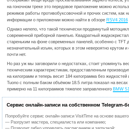
на гоночном треке это передовое приложение можно исполь
режимов работы противобуксовочной и прочих систем, как 
информации о приложении можно найти в обзоре
RSV4 2016
Однако нелепо, что такой технически продвинутый мотоцикл
современной приборной панелью. Квадратный жидкокристал
стареньким на фоне современных панелей, особенно с TFT 
незначительный изъян, которых в этом невероятно крутом 
почти нет.
Но раз уж мы заговорили о недостатках, стоит упомянуть ве
техническим характеристикам, предоставленным производит
на килограмм и теперь весит 184 килограмма без жидкостей
Tuono с полным баком объёмом 18.5 литра показал на весах 
примерно на 11 килограммов тяжелее заправленного
BMW S
Сервис онлайн-записи на собственном Telegram-б
Попробуйте сервис онлайн-записи VisitTime на основе вашего
— Разгрузит мастера, специалиста или компанию;
— Позволит гибко управлять расписанием и загрузкой;