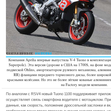
Компания Aprilia впервые выпустила V-4 Tuono в комплектации
Superpole). Эта версия (дороже в США на 1700$, на фоне мод
подвеской Ohlins, амортизатором рулевого механизма, алюмини
RR) фланцами переднего тормозного диска, более широкой
красными колёсами. Но это не более лёгкие кованые алюминиев
на Factory модели компании.
По аналогии с RSV4 новый Tuono 1100 поддерживает прилож
осуществляет связь смартфона водителя с мотоциклом. Пр
данные, как скорость, положение дроссельной заслонки и в
отображает вещи вроде проскальзывания заднего колеса, угла