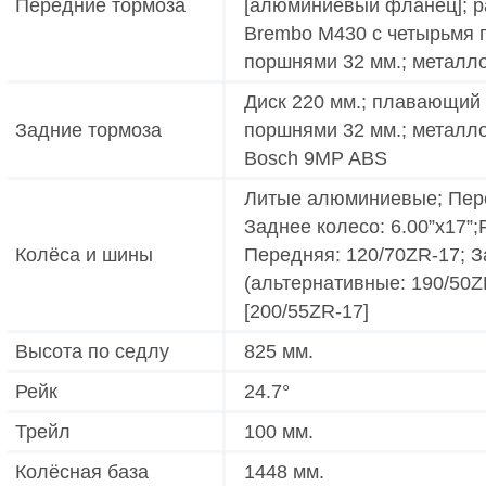
Передние тормоза
[алюминиевый фланец]; 
Brembo M430 с четырьмя
поршнями 32 мм.; металл
Диск 220 мм.; плавающий
Задние тормоза
поршнями 32 мм.; металл
Bosch 9MP ABS
Литые алюминиевые; Перед
Заднее колесо: 6.00”x17”
Колёса и шины
Передняя: 120/70ZR-17; З
(альтернативные: 190/50Z
[200/55ZR-17]
Высота по седлу
825 мм.
Рейк
24.7°
Трейл
100 мм.
Колёсная база
1448 мм.