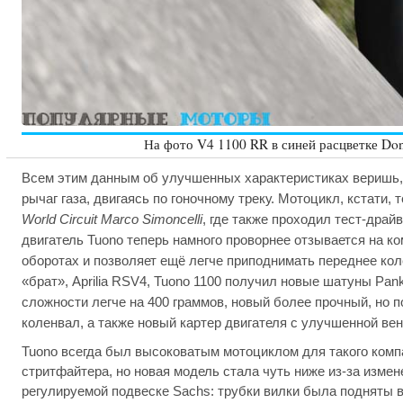
На фото V4 1100 RR в синей расцветке Don
Всем этим данным об улучшенных характеристиках веришь, 
рычаг газа, двигаясь по гоночному треку. Мотоцикл, кстати,
World Circuit Marco Simoncelli
, где также проходил тест-драй
двигатель Tuono теперь намного проворнее отзывается на к
оборотах и позволяет ещё легче приподнимать переднее коле
«брат», Aprilia RSV4, Tuono 1100 получил новые шатуны Pan
сложности легче на 400 граммов, новый более прочный, но 
коленвал, а также новый картер двигателя с улучшенной ве
Tuono всегда был высоковатым мотоциклом для такого компа
стритфайтера, но новая модель стала чуть ниже из-за изме
регулируемой подвеске Sachs: трубки вилки была подняты 