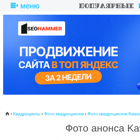
меню
Квадроциклы
Фото квадроциклов
Фото квадроциклов Kawa
⌂



Фото анонса Kaw