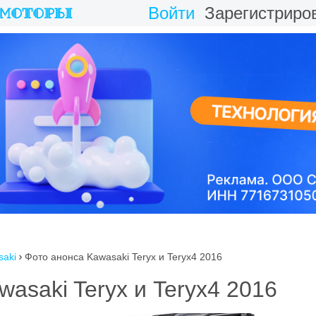
Войти
Зарегистриро
saki
Фото анонса Kawasaki Teryx и Teryx4 2016

asaki Teryx и Teryx4 2016