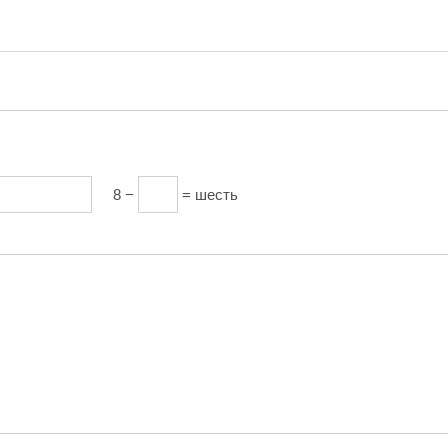
8 −
= шесть