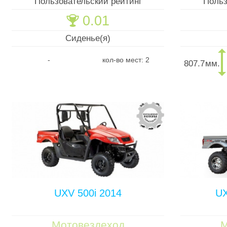
Пользовательский рейтинг
Польз
0.01
🏆
Сиденье(я)
-
кол-во мест: 2
807.7
мм.
UXV 500i 2014
UX
Мотовездеход
М