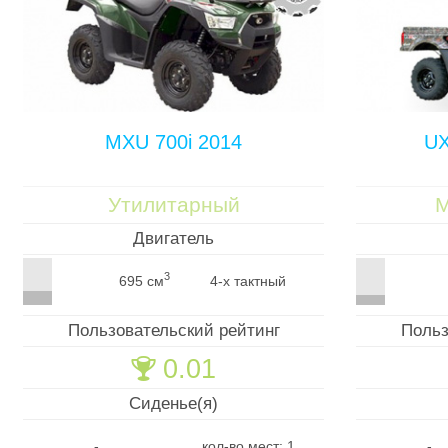
MXU 700i 2014
UX
Утилитарный
М
Двигатель
3
695 см
4-х тактный
Пользовательский рейтинг
Польз
0.01
🏆
Сиденье(я)
-
кол-во мест: 1
-