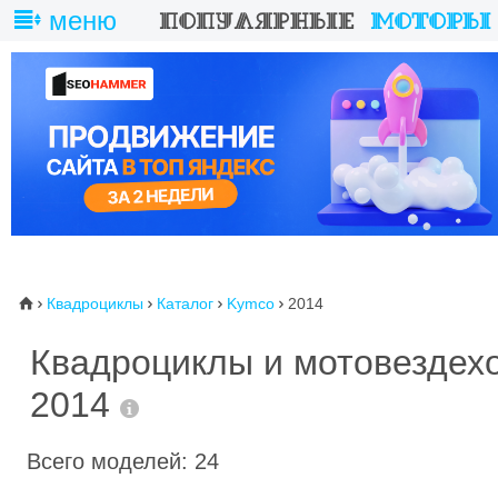
меню
Квадроциклы
Каталог
Kymco
2014
⌂




Квадроциклы и мотовездех
2014
Всего моделей: 24