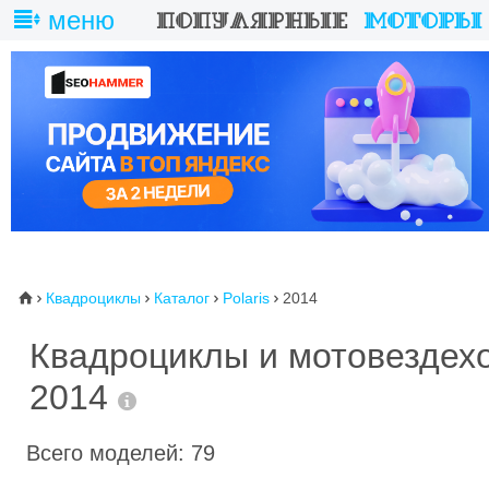
меню
Квадроциклы
Каталог
Polaris
2014
⌂




Квадроциклы и мотовездехо
2014
Всего моделей: 79