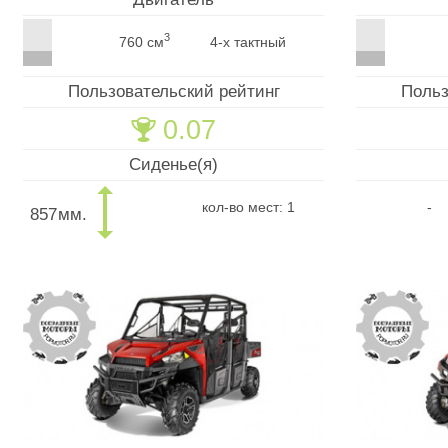
3
760 см
4-х тактный
Пользовательский рейтинг
Польз
0.07
🏆
Сиденье(я)
кол-во мест: 1
-
857
мм.