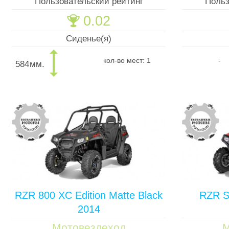
Пользовательский рейтинг
Польз
0.02
🏆
Сиденье(я)
кол-во мест: 1
-
584
мм.
RZR 800 XC Edition Matte Black
RZR S
2014
Мотовездеход
М