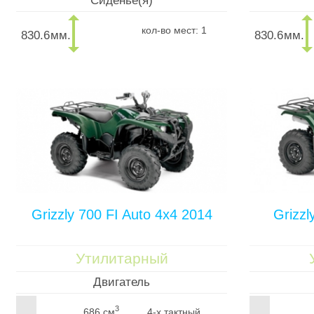
Сиденье(я)
кол-во мест: 1
830.6
мм.
830.6
мм.
Grizzly 700 FI Auto 4x4 2014
Grizzl
Утилитарный
Двигатель
3
686 см
4-х тактный