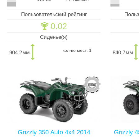
Пользовательский рейтинг
Польз
0.02
🏆
Сиденье(я)
кол-во мест: 1
904.2
мм.
840.7
мм.
Grizzly 350 Auto 4x4 2014
Grizzly 