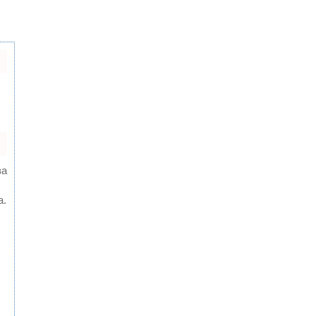
ва
а.