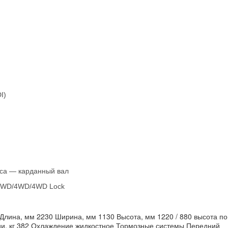
I)
ёса — карданный вал
 2WD/4WD/4WD Lock
Длина, мм 2230 Ширина, мм 1130 Высота, мм 1220 / 880 высота по
ии, кг 382 Охлаждение жидкостное Тормозные системы Передний