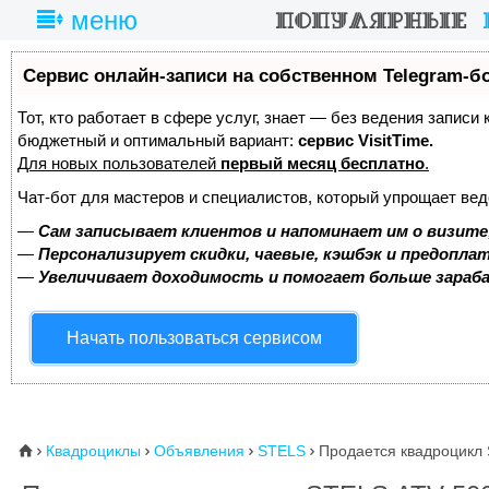
меню
Сервис онлайн-записи на собственном Telegram-б
Тот, кто работает в сфере услуг, знает — без ведения записи
бюджетный и оптимальный вариант:
сервис VisitTime.
Для новых пользователей
первый месяц бесплатно
.
Чат-бот для мастеров и специалистов, который упрощает вед
—
Сам записывает клиентов и напоминает им о визите
—
Персонализирует скидки, чаевые, кэшбэк и предопла
—
Увеличивает доходимость и помогает больше зара
Начать пользоваться сервисом
Квадроциклы
Объявления
STELS
Продается квадроцикл 
⌂



