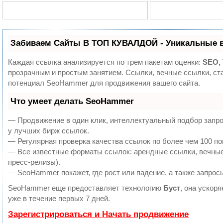
Забиваем Сайты В ТОП КУВАЛДОЙ - Уникальные 
Каждая ссылка анализируется по трем пакетам оценки:
SEO,
прозрачным и простым занятием. Ссылки, вечные ссылки, ста
потенциал SeoHammer для продвижения вашего сайта.
Что умеет делать SeoHammer
— Продвижение в один клик, интеллектуальный подбор запро
у лучших бирж ссылок.
— Регулярная проверка качества ссылок по более чем 100 по
— Все известные форматы ссылок: арендные ссылки, вечные 
пресс-релизы).
— SeoHammer покажет, где рост или падение, а также запрос
SeoHammer еще предоставляет технологию
Буст
, она ускор
уже в течение первых 7 дней.
Зарегистрироваться и Начать продвижение