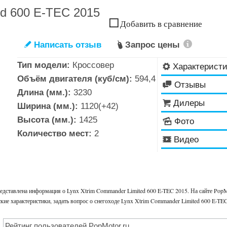
ed 600 E-TEC 2015
Добавить в сравнение
Написать отзыв
Запрос цены
✎

Тип модели:
Кроссовер
Характерист
⚙
Объём двигателя (куб/см):
594,4
Отзывы

Длина (мм.):
3230
Дилеры

Ширина (мм.):
1120(+42)
Высота (мм.):
1425
Фото
🌄
Количество мест:
2
Видео
🎬
едставлена информация о Lynx Xtrim Commander Limited 600 E-TEC 2015. На сайте PopM
ие характеристики, задать вопрос о снегоходе Lynx Xtrim Commander Limited 600 E-TEC
Рейтинг пользователей PopMotor.ru