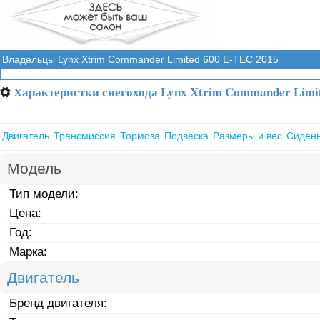
Владельцы Lynx Xtrim Commander Limited 600 E-TEC 2015
Характеристки снегохода Lynx Xtrim Commander Limi
⚙
Двигатель
Трансмиссия
Тормоза
Подвеска
Размеры и вес
Сиден
Модель
Тип модели:
Цена:
Год:
Марка:
Двигатель
Бренд двигателя: