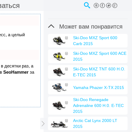
ваться

Может вам понравится
есс, а целый
Ski-Doo MXZ Sport 600
Carb 2015
Ski-Doo MXZ Sport 600 ACE
2015
в десятки раз, а
Ski-Doo MXZ TNT 600 H.O.
 в
SeoHammer
за
E-TEC 2015
Yamaha Phazer X-TX 2015
Ski-Doo Renegade
Adrenaline 600 H.0. E-TEC
2015
Arctic Cat Lynx 2000 LT

2015