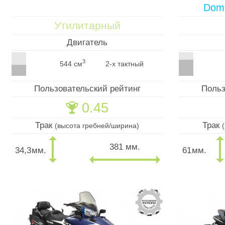
Domi
Утилитарный
Двигатель
3
544 см
2-х тактный
Пользовательский рейтинг
Польз
0.45
🏆
Трак
Трак
(высота гребней/ширина)
381 мм.
34,3
мм.
61
мм.