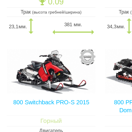
0.09
🏆
Трак
Трак
(высота гребней/ширина)
381 мм.
23,1
мм.
34,3
мм.
800 Switchback PRO-S 2015
800 P
Domi
Горный
Двигатель