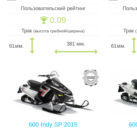
Пользовательский рейтинг
Польз
0.09
🏆
Трак
Трак
(высота гребней/ширина)
381 мм.
61
мм.
61
мм.
600 Indy SP 2015
60