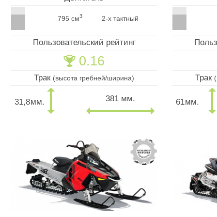
3
795 см
2-х тактный
Пользовательский рейтинг
Польз
0.16
🏆
Трак
Трак
(высота гребней/ширина)
381 мм.
31,8
мм.
61
мм.