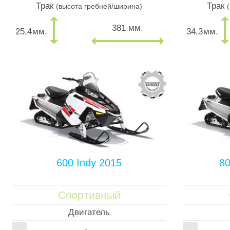
Трак
Трак
(высота гребней/ширина)
381 мм.
25,4
мм.
34,3
мм.
600 Indy 2015
80
Спортивный
Двигатель