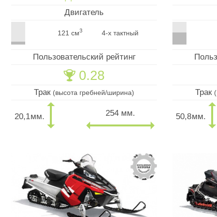
Двигатель
3
121 см
4-х тактный
Пользовательский рейтинг
Польз
0.28
🏆
Трак
Трак
(высота гребней/ширина)
254 мм.
20,1
мм.
50,8
мм.