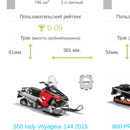
3
795 см
2-х тактный
Пользовательский рейтинг
Польз
0.09
🏆
Трак
Трак
(высота гребней/ширина)
381 мм.
61
мм.
54
мм.
550 Indy Voyageur 144 2015
800 P