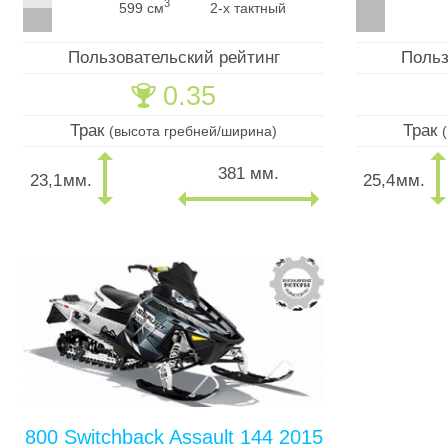
3
599 см
2-х тактный
Пользовательский рейтинг
Польз
0.35
🏆
Трак
Трак
(высота гребней/ширина)
381 мм.
23,1
мм.
25,4
мм.
800 Switchback Assault 144 2015