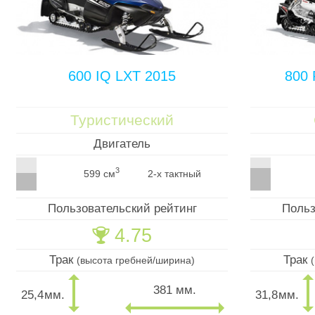
600 IQ LXT 2015
800 
Туристический
Двигатель
3
599 см
2-х тактный
Пользовательский рейтинг
Польз
4.75
🏆
Трак
Трак
(высота гребней/ширина)
381 мм.
25,4
мм.
31,8
мм.