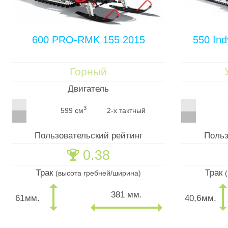
600 PRO-RMK 155 2015
550 Ind
Горный
Двигатель
3
599 см
2-х тактный
Пользовательский рейтинг
Польз
0.38
🏆
Трак
Трак
(высота гребней/ширина)
381 мм.
61
мм.
40,6
мм.