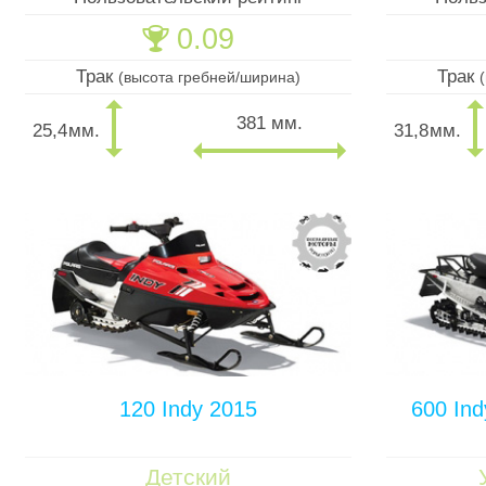
0.09
🏆
Трак
Трак
(высота гребней/ширина)
381 мм.
25,4
мм.
31,8
мм.
120 Indy 2015
600 Ind
Детский