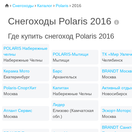
Снегоходы
Каталог
Polaris
2016
⌂




Снегоходы Polaris 2016
Где купить снегоход Polaris 2016
POLARIS Набережные
челны
POLARIS-Мытищи
ТК «Мир Увлеч
Набережные Челны
Мытищи
Челябинск
Керама Мото
Барс
BRANDT Москв
Екатеринбург
Архангельск
Москва
Polaris-СпортХит
Капитан
Активный отды
Москва
Набережные Челны
Новосибирск
Лидер
Атлант Сервис
Елизово (Камчатская
Эскорт-Моторс
Москва
обл.)
Москва
BRANDT Санкт