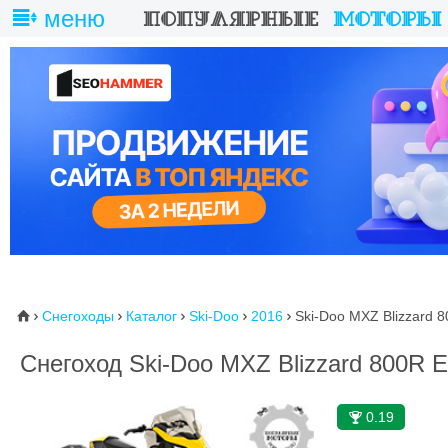
меню
Снегоходы
Каталог
Ski-Doo
2016
Ski-Doo MXZ Blizzard 
⌂





Снегоход Ski-Doo MXZ Blizzard 800R 
0.19
🏆