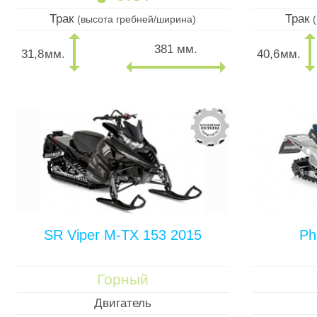
Трак
Трак
(высота гребней/ширина)
381 мм.
31,8
мм.
40,6
мм.
SR Viper M-TX 153 2015
Ph
Горный
Двигатель