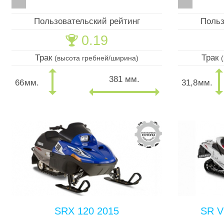
Пользовательский рейтинг
Польз
0.19
🏆
Трак
Трак
(высота гребней/ширина)
381 мм.
66
мм.
31,8
мм.
SRX 120 2015
SR V