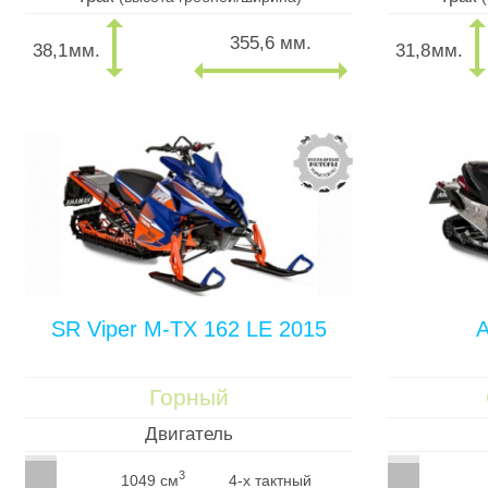
355,6 мм.
38,1
мм.
31,8
мм.
SR Viper M-TX 162 LE 2015
A
Горный
Двигатель
3
1049 см
4-х тактный