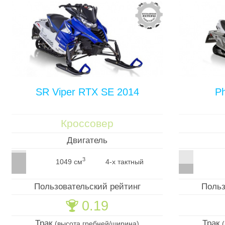
SR Viper RTX SE 2014
P
Кроссовер
Двигатель
3
1049 см
4-х тактный
Пользовательский рейтинг
Польз
0.19
🏆
Трак
Трак
(высота гребней/ширина)