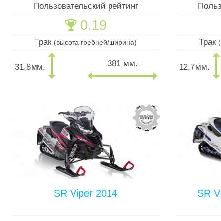
Пользовательский рейтинг
Польз
0.19
🏆
Трак
Трак
(высота гребней/ширина)
381 мм.
31,8
мм.
12,7
мм.
SR Viper 2014
SR V