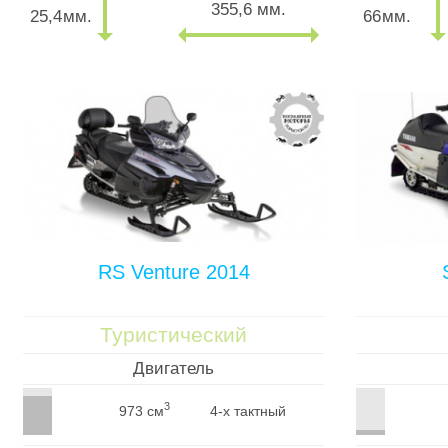
355,6 мм.
25,4
мм.
66
мм.
RS Venture 2014
Туристический
Двигатель
3
973 см
4-х тактный