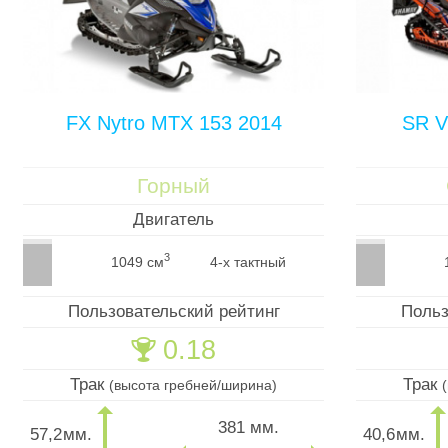
FX Nytro MTX 153 2014
SR V
Горный
Двигатель
3
1049 см
4-х тактный
Пользовательский рейтинг
Польз
0.18
🏆
Трак
Трак
(высота гребней/ширина)
381 мм.
57,2
мм.
40,6
мм.