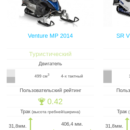
Venture MP 2014
SR V
Туристический
Двигатель
3
499 см
4-х тактный
Пользовательский рейтинг
Польз
0.42
🏆
Трак
Трак
(высота гребней/ширина)
406,4 мм.
31,8
мм.
31,8
мм.