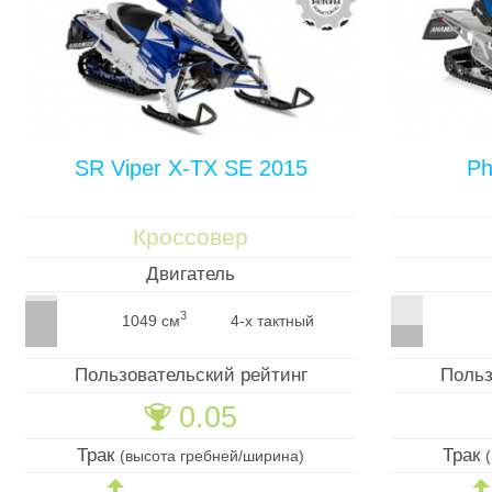
SR Viper X-TX SE 2015
Ph
Кроссовер
Двигатель
3
1049 см
4-х тактный
Пользовательский рейтинг
Польз
0.05
🏆
Трак
Трак
(высота гребней/ширина)