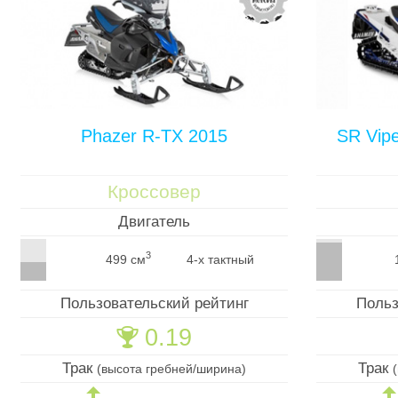
Phazer R-TX 2015
SR Vip
Кроссовер
Двигатель
3
499 см
4-х тактный
Пользовательский рейтинг
Польз
0.19
🏆
Трак
Трак
(высота гребней/ширина)