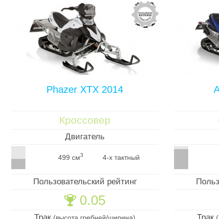
Phazer XTX 2014
A
Кроссовер
Двигатель
3
499 см
4-х тактный
Пользовательский рейтинг
Польз
0.05
🏆
Трак
Трак
(высота гребней/ширина)