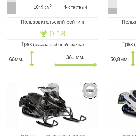
3
1049 см
4-х тактный
Пользовательский рейтинг
Польз
0.18
🏆
Трак
Трак
(высота гребней/ширина)
381 мм.
66
мм.
50,8
мм.