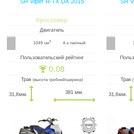
SR Viper R-TX DX 2015
SR V
Кроссовер
Двигатель
3
1049 см
4-х тактный
Пользовательский рейтинг
Польз
0.08
🏆
Трак
Трак
(высота гребней/ширина)
381 мм.
31,8
мм.
31,8
мм.