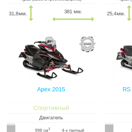
381 мм.
31,8
мм.
25,4
мм.
Apex 2015
RS 
Спортивный
Двигатель
3
998 см
4-х тактный