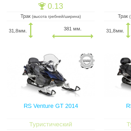
0.13
🏆
Трак
Трак
(высота гребней/ширина)
381 мм.
31,8
мм.
31,8
мм.
RS Venture GT 2014
R
Туристический
Т