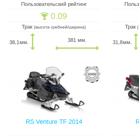
Пользовательский рейтинг
Польз
0.09
🏆
Трак
Трак
(высота гребней/ширина)
381 мм.
38,1
мм.
31,8
мм.
RS Venture TF 2014
R