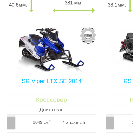
381 мм.
40,6
мм.
38,1
мм.
SR Viper LTX SE 2014
RS 
Кроссовер
Т
Двигатель
3
1049 см
4-х тактный