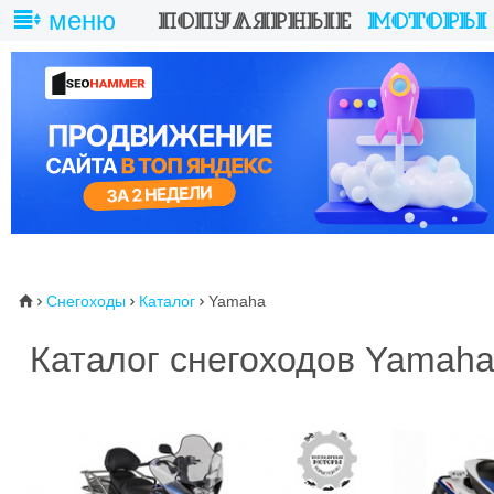
меню
Снегоходы
Каталог
Yamaha
⌂



Каталог снегоходов Yamah