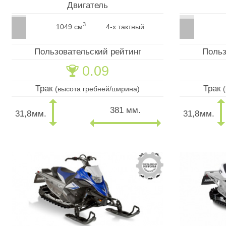
Двигатель
3
1049 см
4-х тактный
Пользовательский рейтинг
Польз
0.09
🏆
Трак
Трак
(высота гребней/ширина)
381 мм.
31,8
мм.
31,8
мм.