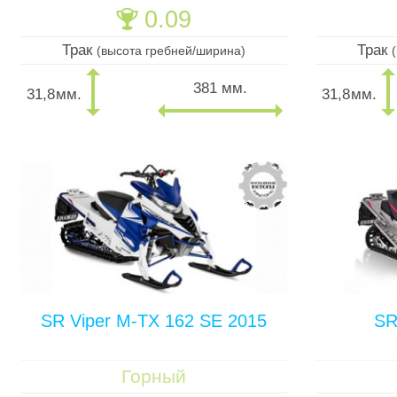
0.09
🏆
Трак
Трак
(высота гребней/ширина)
381 мм.
31,8
мм.
31,8
мм.
SR Viper M-TX 162 SE 2015
SR
Горный