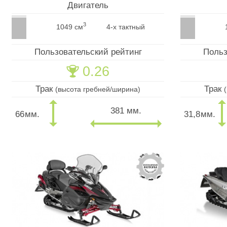
Двигатель
3
1049 см
4-х тактный
Пользовательский рейтинг
Польз
0.26
🏆
Трак
Трак
(высота гребней/ширина)
381 мм.
66
мм.
31,8
мм.