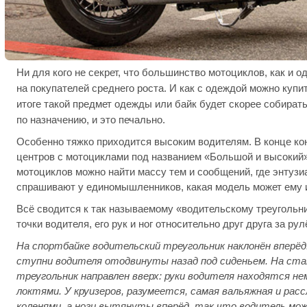
Ни для кого не секрет, что большинство мотоциклов, как и 
на покупателей среднего роста. И как с одеждой можно купить
итоге такой предмет одежды или байк будет скорее собирать
по назначению, и это печально.
Особенно тяжко приходится высоким водителям. В конце кон
центров с мотоциклами под названием «Большой и высокий
мотоциклов можно найти массу тем и сообщений, где энтуз
спрашивают у единомышленников, какая модель может ему и
Всё сводится к так называемому «водительскому треугольн
точки водителя, его рук и ног относительно друг друга за ру
На спортбайке водительский треугольник наклонён вперёд:
ступни водителя отодвинуты назад под сиденьем. На ст
треугольник направлен вверх: руки водителя находятся не
локтями. У круизеров, разумеется, самая вальяжная и расс
коленями, а ноги вытянуты вперёд, так что водитель мо