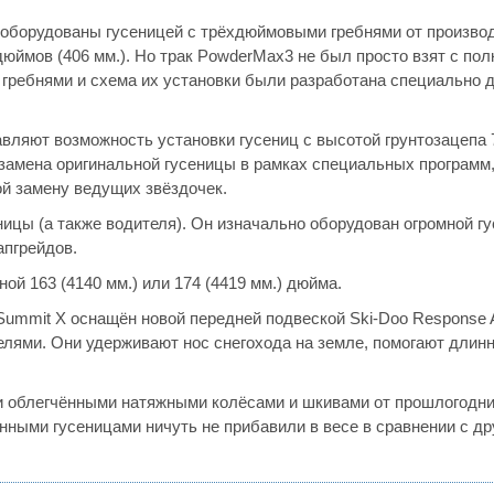
и оборудованы гусеницей с трёхдюймовыми гребнями от произво
юймов (406 мм.). Но трак PowderMax3 не был просто взят с пол
 гребнями и схема их установки были разработана специально 
оставляют возможность установки гусениц с высотой грунтозацепа
 замена оригинальной гусеницы в рамках специальных программ
ой замену ведущих звёздочек.
ицы (а также водителя). Он изначально оборудован огромной гу
апгрейдов.
ой 163 (4140 мм.) или 174 (4419 мм.) дюйма.
 Summit X оснащён новой передней подвеской Ski-Doo Response 
лями. Они удерживают нос снегохода на земле, помогают длин
 и облегчёнными натяжными колёсами и шкивами от прошлогодн
инными гусеницами ничуть не прибавили в весе в сравнении с д