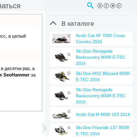
ваться

В каталоге
Arctic Cat XF 7000 Cross
есс, а целый
Country 2015
Ski-Doo Renegade
Backcountry 800R E-TEC
2014
в десятки раз, а
Ski-Doo MXZ Blizzard 800R
 в
SeoHammer
за
E-TEC 2016
Ski-Doo Renegade
Backcountry 800R E-TEC
2015
Arctic Cat M 8000 153 2014

Ski-Doo Freeride 137 800R
E-TEC 2014