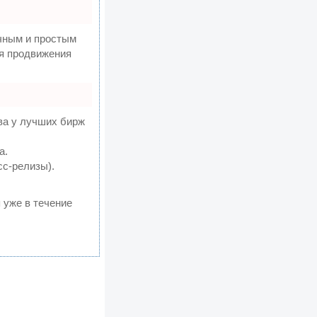
чным и простым
ля продвижения
ва у лучших бирж
а.
сс-релизы).
 уже в течение