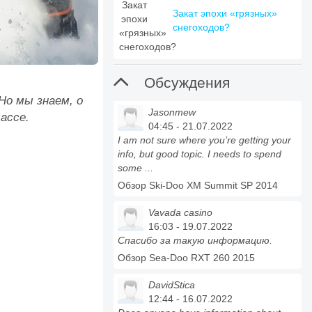
Закат эпохи «грязных»
снегоходов?

Обсуждения
Но мы знаем, о
Jasonmew
ассе.
04:45 - 21.07.2022
I am not sure where you’re getting your
info, but good topic. I needs to spend
some ...
Обзор Ski-Doo XM Summit SP 2014
Vavada casino
16:03 - 19.07.2022
Спасибо за такую информацию.
Обзор Sea-Doo RXT 260 2015
DavidStica
12:44 - 16.07.2022