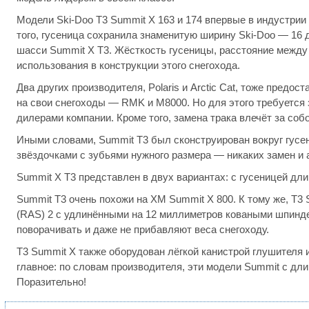
Модели Ski-Doo T3 Summit X 163 и 174 впервые в индустри
того, гусеница сохранила знаменитую ширину Ski-Doo — 16 д
шасси Summit X T3. Жёсткость гусеницы, расстояние между
использования в конструкции этого снегохода.
Два других производителя, Polaris и Arctic Cat, тоже пред
на свои снегоходы — RMK и M8000. Но для этого требуется
дилерами компании. Кроме того, замена трака влечёт за соб
Иными словами, Summit T3 был сконструирован вокруг гусен
звёздочками с зубьями нужного размера — никаких замен и 
Summit X T3 представлен в двух вариантах: с гусеницей длин
Summit T3 очень похожи на XM Summit X 800. К тому же, T3
(RAS) 2 с удлинёнными на 12 миллиметров коваными шпинде
поворачивать и даже не прибавляют веса снегоходу.
T3 Summit X также оборудован лёгкой канистрой глушителя
главное: по словам производителя, эти модели Summit с дл
Поразительно!