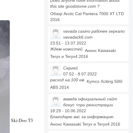
Does anyone have information about
this site goodstome.com ?
Обзор Arctic Cat Pantera 7000 XT LTD
2016
vavada casino рабочее зеркало
vavadack6.com
23:51 - 13.07.2022
Ждем новостей.
Анонс Kawasaki
Teryx и Teryx4 2016
Сергей
07:52 - 8.07.2022
расход на 100 км.
Kymco Xciting 500i
ABS 2014
вавада официальный сайт
бонус +при регистрации
18:29 - 10.06.2022
Благодарю вас за информацию.
Ski-Doo T3
Анонс Kawasaki Teryx и Teryx4 2016