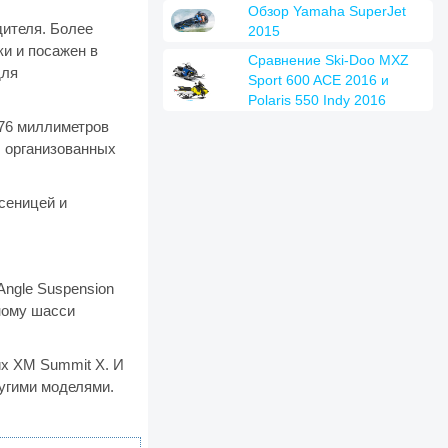
Обзор Yamaha SuperJet
дителя. Более
2015
ки и посажен в
Сравнение Ski-Doo MXZ
для
Sport 600 ACE 2016 и
Polaris 550 Indy 2016
 76 миллиметров
, организованных
сеницей и
Angle Suspension
ному шасси
их XM Summit X. И
ругими моделями.