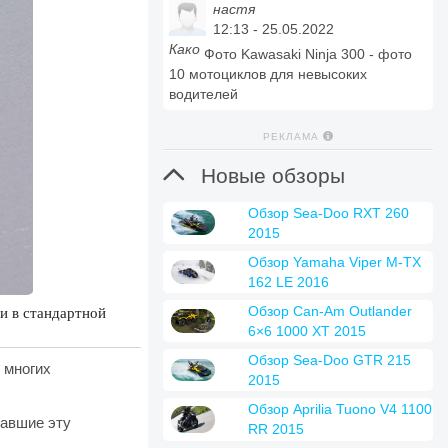
настя
12:13 - 25.05.2022
Како
Фото Kawasaki Ninja 300 - фото
10 мотоциклов для невысоких
водителей
РЕКЛАМА

Новые обзоры
Обзор Sea-Doo RXT 260
2015
Обзор Yamaha Viper M-TX
162 LE 2016
и в стандартной
Обзор Can-Am Outlander
6×6 1000 XT 2015
Обзор Sea-Doo GTR 215
 многих
2015
Обзор Aprilia Tuono V4 1100
лавшие эту
RR 2015