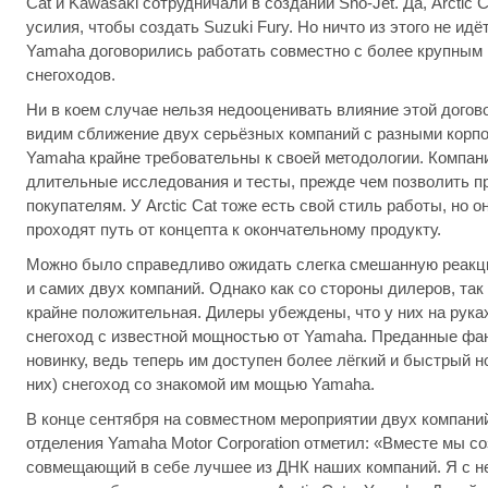
Cat и Kawasaki сотрудничали в создании Sno-Jet. Да, Arctic 
усилия, чтобы создать Suzuki Fury. Но ничто из этого не идёт
Yamaha договорились работать совместно с более крупным 
снегоходов.
Ни в коем случае нельзя недооценивать влияние этой дого
видим сближение двух серьёзных компаний с разными кор
Yamaha крайне требовательны к своей методологии. Компан
длительные исследования и тесты, прежде чем позволить пр
покупателям. У Arctic Cat тоже есть свой стиль работы, но 
проходят путь от концепта к окончательному продукту.
Можно было справедливо ожидать слегка смешанную реакци
и самих двух компаний. Однако как со стороны дилеров, так
крайне положительная. Дилеры убеждены, что у них на рук
снегоход с известной мощностью от Yamaha. Преданные фан
новинку, ведь теперь им доступен более лёгкий и быстрый н
них) снегоход со знакомой им мощью Yamaha.
В конце сентября на совместном мероприятии двух компани
отделения Yamaha Motor Corporation отметил: «Вместе мы со
совмещающий в себе лучшее из ДНК наших компаний. Я с н