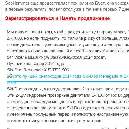
SeoHammer еще предоставляет технологию
Буст
, она ускор
а первые результаты появляются уже в течение первых 7 дне
Зарегистрироваться и Начать продвижение
Мы подумывали о том, чтобы разделить эту награду между Ya
ZR7000, но если подумать, то Yamaha рискуют больше. Arctic
новый двигатель в уже имеющуюся и успешную ходовую час
опробовать совершенно новый способ ведения бизнеса.
И и
SR Viper нашим «Лучшим снегоходом 2014 года».
Лучший кроссовер 2014 года
Ski-Doo Renegade X E-TEC 800
Ski-Doo молодцы, что поддерживают 2-тактные производите
Эти 2-цилиндровые проворные двигатели E-TEC от Rotax д
снегоходов желаемую мощность и эффективно переносят её 
определённо по нраву то, что Ski-Doo сделали со своим то
имеем очень послушный перед и полностью настраиваемую 
возможностью установки внешних регуляторов.