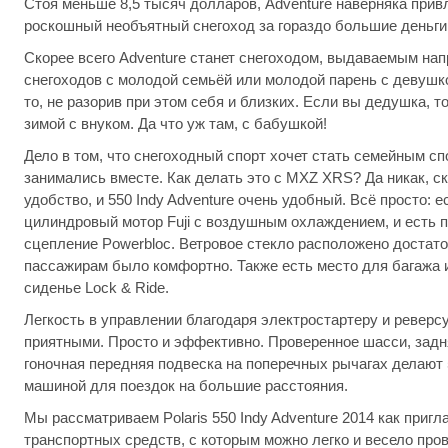
Стоя меньше 8,5 тысяч долларов, Adventure наверняка при
роскошный необъятный снегоход за гораздо большие деньги
Скорее всего Adventure станет снегоходом, выдаваемым нап
снегоходов с молодой семьёй или молодой парень с девушко
то, не разорив при этом себя и близких. Если вы дедушка, 
зимой с внуком. Да что уж там, с бабушкой!
Дело в том, что снегоходный спорт хочет стать семейным сп
занимались вместе. Как делать это с MXZ XRS? Да никак, ск
удобство, и 550 Indy Adventure очень удобный. Всё просто: е
цилиндровый мотор Fuji с воздушным охлаждением, и есть 
сцепление Powerbloc. Ветровое стекло расположено достат
пассажирам было комфортно. Также есть место для багажа 
сиденье Lock & Ride.
Легкость в управлении благодаря электростартеру и реверс
приятными. Просто и эффективно. Проверенное шасси, задн
гоночная передняя подвеска на поперечных рычагах делают 5
машиной для поездок на большие расстояния.
Мы рассматриваем Polaris 550 Indy Adventure 2014 как приг
транспортных средств, с которым можно легко и весело про