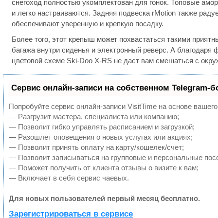
снегоход полностью укомплектован для гонок. Топовые амо
и легко настраиваются. Задняя подвеска rMotion также радуе
обеспечивают уверенную и крепкую посадку.
Более того, этот крепыш может похвастаться такими приятн
багажа внутри сиденья и электронный реверс. А благодаря
цветовой схеме Ski-Doo X-RS не даст вам смешаться с окр
Сервис онлайн-записи на собственном Telegram-б
Попробуйте сервис онлайн-записи VisitTime на основе вашего
— Разгрузит мастера, специалиста или компанию;
— Позволит гибко управлять расписанием и загрузкой;
— Разошлет оповещения о новых услугах или акциях;
— Позволит принять оплату на карту/кошелек/счет;
— Позволит записываться на групповые и персональные пос
— Поможет получить от клиента отзывы о визите к вам;
— Включает в себя сервис чаевых.
Для новых пользователей первый месяц бесплатно.
Зарегистрироваться в сервисе