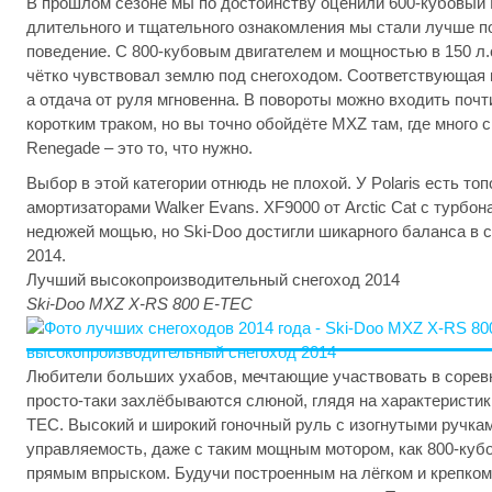
В прошлом сезоне мы по достоинству оценили 600-кубовый 
длительного и тщательного ознакомления мы стали лучше по
поведение. С 800-кубовым двигателем и мощностью в 150 л.
чётко чувствовал землю под снегоходом. Соответствующая 
а отдача от руля мгновенна. В повороты можно входить почт
коротким траком, но вы точно обойдёте MXZ там, где много с
Renegade – это то, что нужно.
Выбор в этой категории отнюдь не плохой. У Polaris есть то
амортизаторами Walker Evans. XF9000 от Arctic Cat с турб
недюжей мощью, но Ski-Doo достигли шикарного баланса в 
2014.
Лучший высокопроизводительный снегоход 2014
Ski-Doo MXZ X-RS 800 E-TEC
Любители больших ухабов, мечтающие участвовать в соревн
просто-таки захлёбываются слюной, глядя на характеристик
TEC. Высокий и широкий гоночный руль с изогнутыми ручка
управляемость, даже с таким мощным мотором, как 800-кубо
прямым впрыском. Будучи построенным на лёгком и крепко