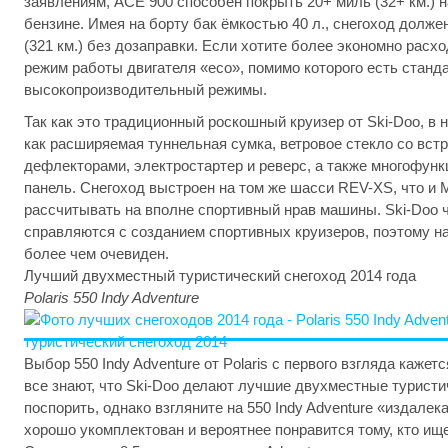
заявлениям, ACE 900 способен покрыть 20+ миль (32+ км.) на
бензине. Имея на борту бак ёмкостью 40 л., снегоход долж
(321 км.) без дозаправки. Если хотите более экономно расх
режим работы двигателя «eco», помимо которого есть станд
высокопроизводительный режимы.
Так как это традиционный роскошный круизер от Ski-Doo, в
как расширяемая туннельная сумка, ветровое стекло со вс
дефлекторами, электростартер и реверс, а также многофун
панель. Снегоход выстроен на том же шасси REV-XS, что и 
рассчитывать на вполне спортивный нрав машины. Ski-Doo 
справляются с созданием спортивных круизеров, поэтому на
более чем очевиден.
Лучший двухместный туристический снегоход 2014 года
Polaris 550 Indy Adventure
Выбор 550 Indy Adventure от Polaris с первого взгляда кажет
все знают, что Ski-Doo делают лучшие двухместные туристи
поспорить, однако взгляните на 550 Indy Adventure «издалек
хорошо укомплектован и вероятнее понравится тому, кто ищет