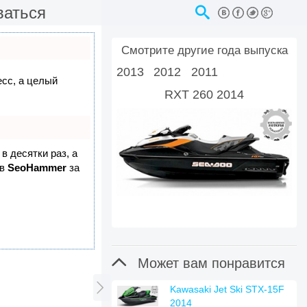
ваться
Смотрите другие года выпуска
2013
2012
2011
есс, а целый
RXT 260 2014
в десятки раз, а
 в
SeoHammer
за

Может вам понравится

Kawasaki Jet Ski STX-15F
2014