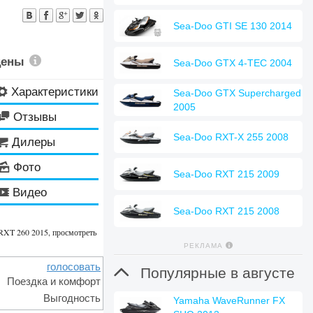
Sea-Doo GTI SE 130 2014
цены
Sea-Doo GTX 4-TEC 2004
Характеристики
⚙
Sea-Doo GTX Supercharged
2005
Отзывы

Sea-Doo RXT-X 255 2008
Дилеры

Фото
🌄
Sea-Doo RXT 215 2009
Видео
🎬
Sea-Doo RXT 215 2008
 RXT 260 2015, просмотреть
РЕКЛАМА
голосовать

Популярные в августе
Поездка и комфорт
Выгодность
Yamaha WaveRunner FX