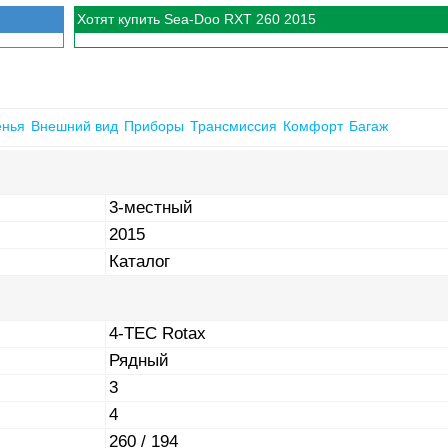
Хотят купить Sea-Doo RXT 260 2015
енья
Внешний вид
Приборы
Трансмиссия
Комфорт
Багаж
3-местный
2015
Каталог
4-TEC Rotax
Рядный
3
4
260 / 194