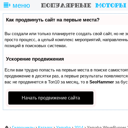
меню
Как продвинуть сайт на первые места?
Вы создали или только планируете создать свой сайт, но не з
просто процесс, а целый комплекс мероприятий, направленн
позиций в поисковых системах.
Ускорение продвижения
Если вам трудно попасть на первые места в поиске самосто
продвижение в десятки раз, а первые результаты появляются 
вас не продвинется в Топ10 за месяц, то в
SeoHammer
за бу
Начать продвижение сайта
Гидроциклы
Каталог
Yamaha
2014
Yamaha WaveRunner V
⌂




