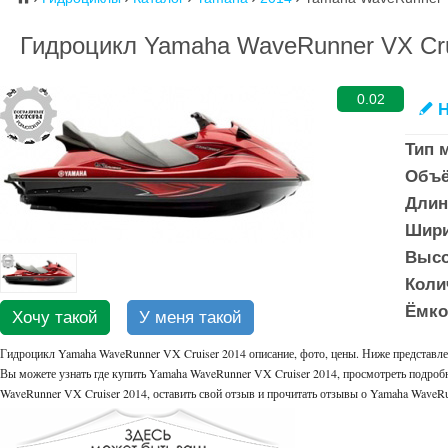
Гидроцикл Yamaha WaveRunner VX Cru
0.02
Н
✎
Тип 
Объё
Длин
Шири
Высо
Коли
Ёмкос
Хочу такой
У меня такой
Гидроцикл Yamaha WaveRunner VX Cruiser 2014 описание, фото, цены. Ниже представле
Вы можете узнать где купить Yamaha WaveRunner VX Cruiser 2014, просмотреть подробн
WaveRunner VX Cruiser 2014, оставить свой отзыв и прочитать отзывы о Yamaha WaveRu