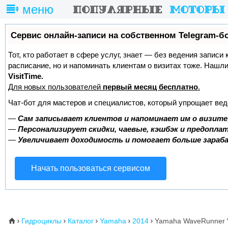
меню
Сервис онлайн-записи на собственном Telegram-б
Тот, кто работает в сфере услуг, знает — без ведения записи
расписание, но и напоминать клиентам о визитах тоже. Наш
VisitTime.
Для новых пользователей
первый месяц бесплатно
.
Чат-бот для мастеров и специалистов, который упрощает вед
—
Сам записывает клиентов и напоминает им о визите
—
Персонализирует скидки, чаевые, кэшбэк и предопла
—
Увеличивает доходимость и помогает больше зара
Начать пользоваться сервисом
Гидроциклы
Каталог
Yamaha
2014
Yamaha WaveRunner 
⌂




