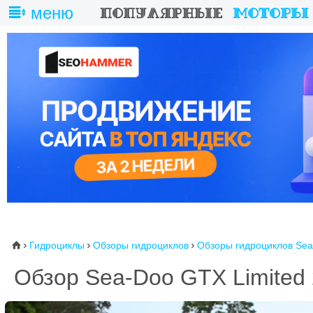
меню
Гидроциклы
Обзоры гидроциклов
Обзоры гидроциклов Se
⌂



Обзор Sea-Doo GTX Limited