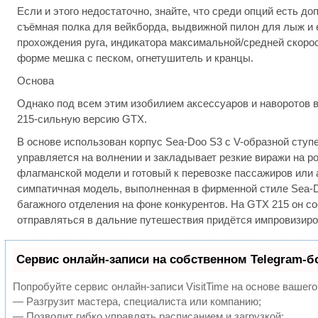
Если и этого недостаточно, знайте, что среди опций есть д
съёмная полка для вейкборда, выдвижной пилон для лыж и
прохождения руга, индикатора максимальной/средней скорос
форме мешка с песком, огнетушитель и кранцы.
Основа
Однако под всем этим изобилием аксессуаров и наворотов 
215-сильную версию GTX.
В основе использован корпус Sea-Doo S3 с V-образной ступ
управляется на волнении и закладывает резкие виражи на р
флагманской модели и готовый к перевозке пассажиров или 
симпатичная модель, выполненная в фирменной стиле Sea-
багажного отделения на фоне конкурентов. На GTX 215 он со
отправляться в дальние путешествия придётся импровизиро
Сервис онлайн-записи на собственном Telegram-б
Попробуйте сервис онлайн-записи VisitTime на основе вашего
— Разгрузит мастера, специалиста или компанию;
— Позволит гибко управлять расписанием и загрузкой;