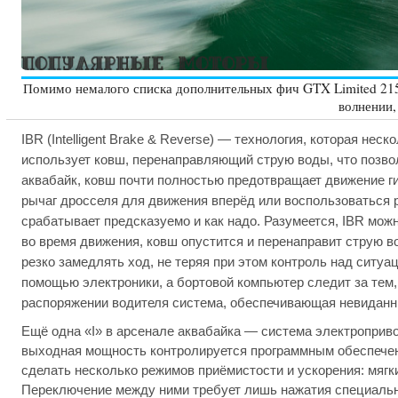
Помимо немалого списка дополнительных фич GTX Limited 215
волнении,
IBR (Intelligent Brake & Reverse) — технология, которая не
использует ковш, перенаправляющий струю воды, что позво
аквабайк, ковш почти полностью предотвращает движение гид
рычаг дросселя для движения вперёд или воспользоваться р
срабатывает предсказуемо и как надо. Разумеется, IBR мож
во время движения, ковш опустится и перенаправит струю в
резко замедлять ход, не теряя при этом контроль над ситу
помощью электроники, а бортовой компьютер следит за тем,
распоряжении водителя система, обеспечивающая невиданны
Ещё одна «I» в арсенале аквабайка — система электропривода 
выходная мощность контролируется программным обеспечен
сделать несколько режимов приёмистости и ускорения: мягки
Переключение между ними требует лишь нажатия специально