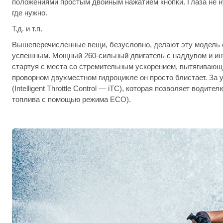
положениями простым двойным нажатием кнопки. Глаза не ну
где нужно.
Т.д. и т.п.
Вышеперечисленные вещи, безусловно, делают эту модель ос
успешным. Мощный 260-сильный двигатель с наддувом и инте
стартуя с места со стремительным ускорением, вытягивающи
проворном двухместном гидроцикле он просто блистает. За
(Intelligent Throttle Control — iTC), которая позволяет вод
топлива с помощью режима ECO).