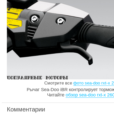
Смотрите все
фото sea-doo rxt-x 
Рычаг Sea-Doo iBR контролирует тормож
Читайте
обзор sea-doo rxt-x 26
Комментарии