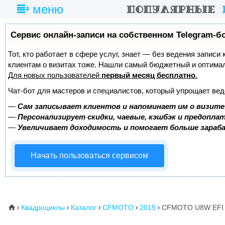
меню
Сервис онлайн-записи на собственном Telegram-б
Тот, кто работает в сфере услуг, знает — без ведения записи
клиентам о визитах тоже. Нашли самый бюджетный и оптима
Для новых пользователей
первый месяц бесплатно
.
Чат-бот для мастеров и специалистов, который упрощает вед
—
Сам записывает клиентов и напоминает им о визите
—
Персонализирует скидки, чаевые, кэшбэк и предопла
—
Увеличивает доходимость и помогает больше зара
Начать пользоваться сервисом
Квадроциклы
Каталог
CFMOTO
2015
CFMOTO U8W EFI 
⌂




