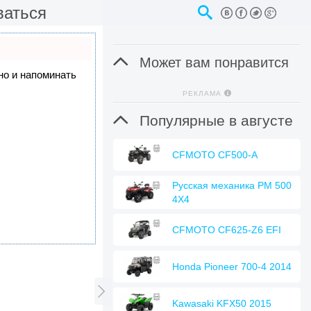
ваться

Может вам понравится
 но и напоминать
РЕКЛАМА

Популярные в августе
CFMOTO CF500-A
Русская механика РМ 500
4Х4
CFMOTO CF625-Z6 EFI
Honda Pioneer 700-4 2014

Kawasaki KFX50 2015