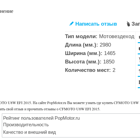
внение
Написать отзыв
Зап
✎

Тип модели:
Мотовездеход
Длина (мм.):
2980
Ширина (мм.):
1465
Высота (мм.):
1850
Количество мест:
2
TO U8W EFI 2015. На сайте PopMotor.ru Вы можете узнать где купить CFMOTO U8W E
вить свой отзыв и прочитать отзывы о CFMOTO U8W EFI 2015.
Рейтинг пользователей PopMotor.ru
Производительность
Качество и внешний вид