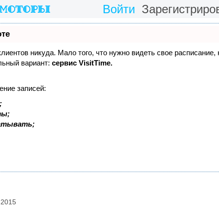
Войти
Зарегистриро
оте
 клиентов никуда. Мало того, что нужно видеть свое расписание,
льный вариант:
сервис VisitTime.
ение записей:
;
ты;
батывать;
2015