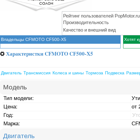
Рейтинг пользователей PopMotor.ru
Производительность
Качество и внешний вид
Владельцы CFMOTO CF500-X5
Хотят 
Характеристки CFMOTO CF500-X5
⚙
Двигатель
Трансмиссия
Колеса и шины
Тормоза
Подвеска
Разме
Модель
Тип модели:
Ут
Цена:
от 
Год:
Ут
Марка:
CF
Двигатель