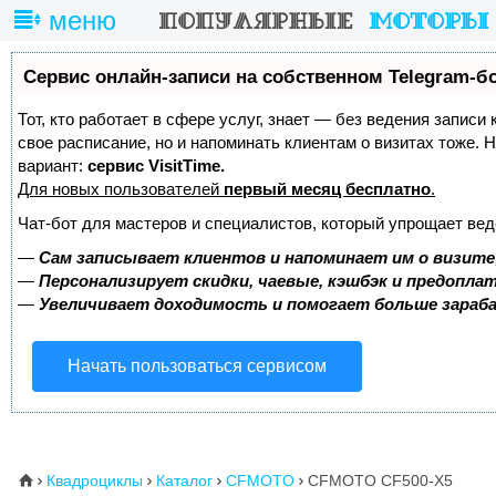
меню
Сервис онлайн-записи на собственном Telegram-б
Тот, кто работает в сфере услуг, знает — без ведения записи
свое расписание, но и напоминать клиентам о визитах тоже
вариант:
сервис VisitTime.
Для новых пользователей
первый месяц бесплатно
.
Чат-бот для мастеров и специалистов, который упрощает вед
—
Сам записывает клиентов и напоминает им о визите
—
Персонализирует скидки, чаевые, кэшбэк и предопла
—
Увеличивает доходимость и помогает больше зара
Начать пользоваться сервисом
Квадроциклы
Каталог
CFMOTO
CFMOTO CF500-X5
⌂



