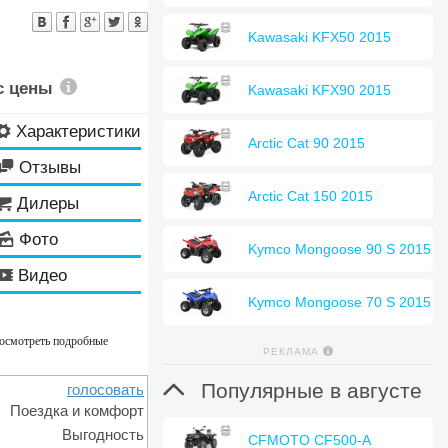
Kawasaki KFX50 2015
с цены
Kawasaki KFX90 2015
Характеристики
⚙
Arctic Cat 90 2015
Отзывы

Arctic Cat 150 2015
Дилеры

Фото
🌄
Kymco Mongoose 90 S 2015
Видео
🎬
Kymco Mongoose 70 S 2015
росмотреть подробные
РЕКЛАМА

Популярные в августе
голосовать
Поездка и комфорт
Выгодность
CFMOTO CF500-A