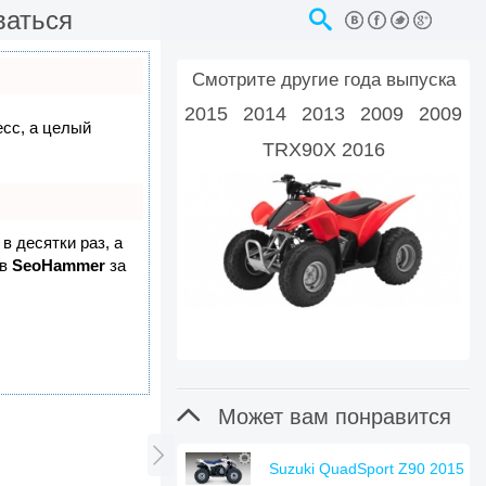
ваться
Смотрите другие года выпуска
2015
2014
2013
2009
2009
есс, а целый
TRX90X 2016
в десятки раз, а
 в
SeoHammer
за

Может вам понравится

Suzuki QuadSport Z90 2015