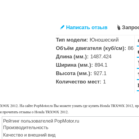
Написать отзыв
Запро
✎

Тип модели:
Юношеский
Объём двигателя (куб/см):
86
Длина (мм.):
1487.424
Ширина (мм.):
894.1
Высота (мм.):
927.1
Количество мест:
1
X90X 2012. На сайте PopMotor.ru Вы можете узнать где купить Honda TRX90X 2012, п
в и прочитать отзывы о Honda TRX90X 2012.
Рейтинг пользователей PopMotor.ru
Производительность
Качество и внешний вид