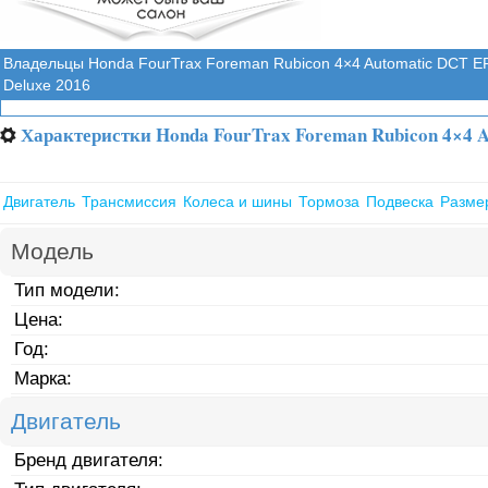
Владельцы Honda FourTrax Foreman Rubicon 4×4 Automatic DCT E
Deluxe 2016
Характеристки Honda FourTrax Foreman Rubicon 4×4 A
⚙
Двигатель
Трансмиссия
Колеса и шины
Тормоза
Подвеска
Разме
Модель
Тип модели:
Цена:
Год:
Марка:
Двигатель
Бренд двигателя: