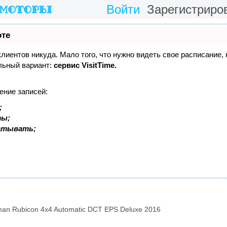
Войти
Зарегистриро
оте
 клиентов никуда. Мало того, что нужно видеть свое расписание,
льный вариант:
сервис VisitTime.
ение записей:
;
ты;
батывать;
an Rubicon 4x4 Automatic DCT EPS Deluxe 2016