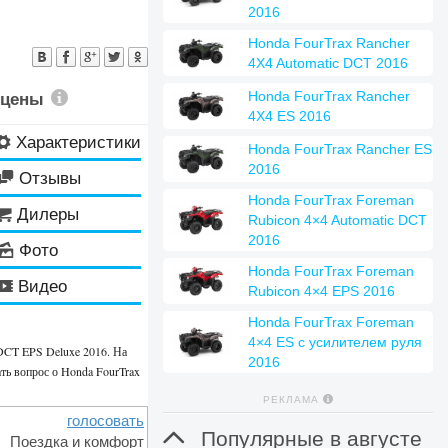
2016
Honda FourTrax Rancher
4X4 Automatic DCT 2016
Honda FourTrax Rancher
 цены
4X4 ES 2016
Характеристики
⚙
Honda FourTrax Rancher ES
2016
Отзывы

Honda FourTrax Foreman
Дилеры

Rubicon 4×4 Automatic DCT
2016
Фото
🌄
Honda FourTrax Foreman
Видео
🎬
Rubicon 4×4 EPS 2016
Honda FourTrax Foreman
4×4 ES с усилителем руля
 DCT EPS Deluxe 2016. На
2016
ть вопрос о Honda FourTrax
РЕКЛАМА
голосовать

Популярные в августе
Поездка и комфорт