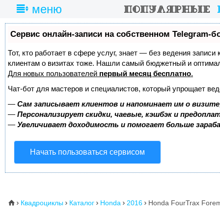
меню
Сервис онлайн-записи на собственном Telegram-б
Тот, кто работает в сфере услуг, знает — без ведения записи
клиентам о визитах тоже. Нашли самый бюджетный и оптима
Для новых пользователей
первый месяц бесплатно
.
Чат-бот для мастеров и специалистов, который упрощает вед
—
Сам записывает клиентов и напоминает им о визите
—
Персонализирует скидки, чаевые, кэшбэк и предопла
—
Увеличивает доходимость и помогает больше зара
Начать пользоваться сервисом
Квадроциклы
Каталог
Honda
2016
Honda FourTrax Forem
⌂




