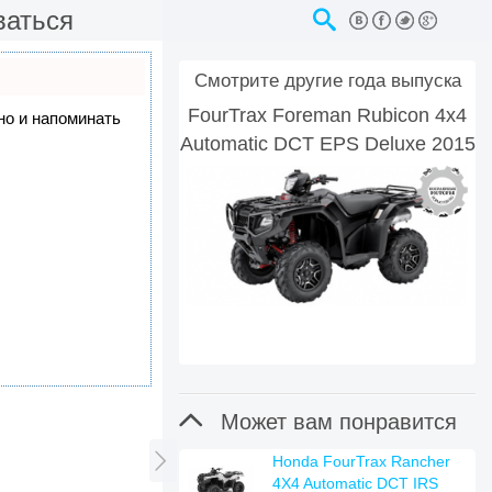
ваться
Смотрите другие года выпуска
FourTrax Foreman Rubicon 4x4
 но и напоминать
Automatic DCT EPS Deluxe 2015

Может вам понравится

Honda FourTrax Rancher
4X4 Automatic DCT IRS