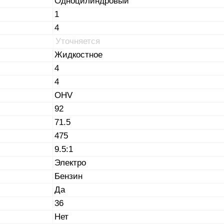
Одноцилиндровый
1
4
Уточняется
Жидкостное
4
4
OHV
92
71.5
475
9.5:1
Электро
Бензин
Да
36
Нет