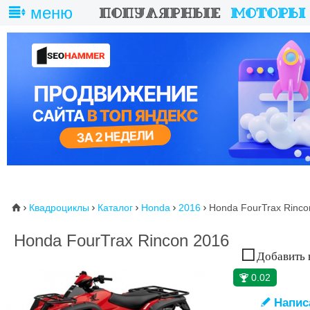
меню
Квадроциклы
Каталог
Honda
2016
Honda FourTrax Rinco
⌂





Honda FourTrax Rincon 2016
Добавить 
0.02
🏆
Напис
✎