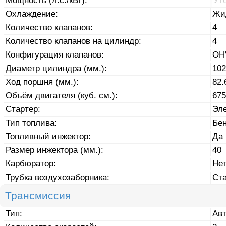
Мощность (л.с./кВт):
Ут
Охлаждение:
Жи
Количество клапанов:
4
Количество клапанов на цилиндр:
4
Конфигурация клапанов:
OH
Диаметр цилиндра (мм.):
102
Ход поршня (мм.):
82.
Объём двигателя (куб. см.):
675
Стартер:
Эле
Тип топлива:
Бе
Топливный инжектор:
Да
Размер инжектора (мм.):
40
Карбюратор:
Не
Трубка воздухозаборника:
Ст
Трансмиссия
Тип:
Ав