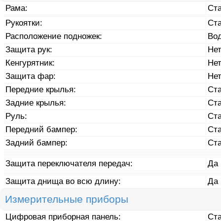
Рама:
Ст
Рукоятки:
Ст
Расположение подножек:
Во
Защита рук:
Не
Кенгурятник:
Не
Защита фар:
Не
Передние крылья:
Ст
Задние крылья:
Ст
Руль:
Ст
Передний бампер:
Ст
Задний бампер:
Ст
Защита переключателя передач:
Да
Защита днища во всю длину:
Да
Измерительные приборы
Цифровая приборная панель:
Ст