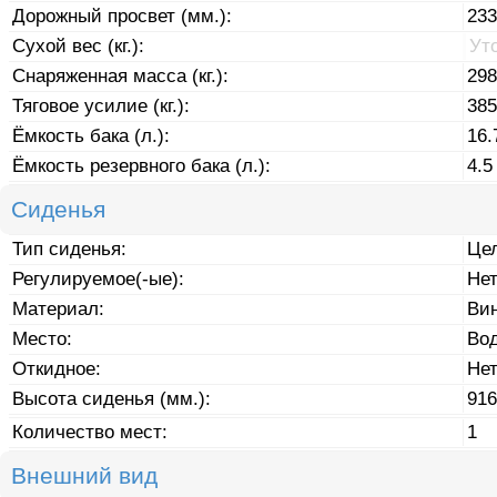
Дорожный просвет (мм.):
233
Сухой вес (кг.):
Ут
Снаряженная масса (кг.):
298
Тяговое усилие (кг.):
385
Ёмкость бака (л.):
16.
Ёмкость резервного бака (л.):
4.5
Сиденья
Тип сиденья:
Це
Регулируемое(-ые):
Не
Материал:
Ви
Место:
Во
Откидное:
Не
Высота сиденья (мм.):
916
Количество мест:
1
Внешний вид