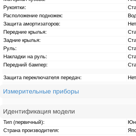
Рукоятки:
Ст
Расположение подножек:
Во
Защита амортизаторов:
Не
Передние крылья:
Ст
Задние крылья:
Ст
Руль:
Ст
Накладки на руль:
Ст
Передний бампер:
Ст
Защита переключателя передач:
Не
Измерительные приборы
Идентификация модели
Тип (первичный):
Юн
Страна производителя:
Яп