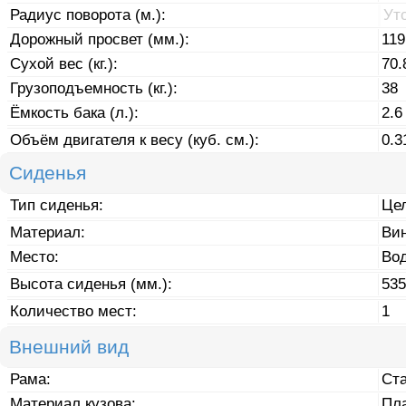
Радиус поворота (м.):
Ут
Дорожный просвет (мм.):
119
Сухой вес (кг.):
70.
Грузоподъемность (кг.):
38
Ёмкость бака (л.):
2.6
Объём двигателя к весу (куб. см.):
0.3
Сиденья
Тип сиденья:
Це
Материал:
Ви
Место:
Во
Высота сиденья (мм.):
535
Количество мест:
1
Внешний вид
Рама:
Ст
Материал кузова:
Пл