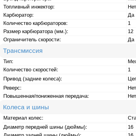
Топливный инжектор:
Не
Карбюратор:
Да
Количество карбюраторов:
1
Размер карбюратора (мм.):
12
Ограничитель скорости:
Да
Трансмиссия
Тип:
Мех
Количество скоростей:
1
Привод (задние колеса):
Це
Реверс:
Не
Повышенная/пониженная передача:
Не
Колеса и шины
Материал колес:
Ст
Диаметр передней шины (дюймы):
16
Диаметр задней шины (дюймы):
16