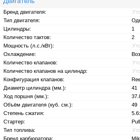
Двигатель
Бренд двигателя:
Ут
Тип двигателя:
Од
Цилиндры:
1
Количество тактов:
2
Мощность (л.с./кВт):
Ут
Охлаждение:
Во
Количество клапанов:
Ут
Количество клапанов на цилиндр:
Ут
Конфигурация клапанов:
Ree
Диаметр цилиндра (мм.):
41
Ход поршня (мм.):
37.
Объём двигателя (куб. см.):
49
Степень сжатия:
5.6
Стартер:
Pul
Тип топлива:
Ут
Бренд карбюратора:
Mik