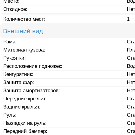
Место:
Во
Откидное:
Не
Количество мест:
1
Внешний вид
Рама:
Ст
Материал кузова:
Пл
Рукоятки:
Ст
Расположение подножек:
Во
Кенгурятник:
Не
Защита фар:
Не
Защита амортизаторов:
Не
Передние крылья:
Ст
Задние крылья:
Ст
Руль:
Ст
Накладки на руль:
Ст
Передний бампер:
Ст