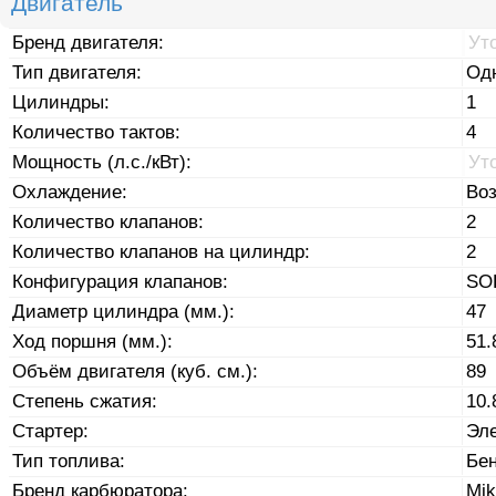
Двигатель
Бренд двигателя:
Ут
Тип двигателя:
Од
Цилиндры:
1
Количество тактов:
4
Мощность (л.с./кВт):
Ут
Охлаждение:
Во
Количество клапанов:
2
Количество клапанов на цилиндр:
2
Конфигурация клапанов:
SO
Диаметр цилиндра (мм.):
47
Ход поршня (мм.):
51.
Объём двигателя (куб. см.):
89
Степень сжатия:
10.
Стартер:
Эле
Тип топлива:
Бе
Бренд карбюратора:
Mik