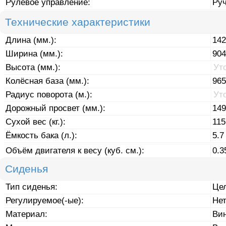
Рулевое управление:
Ру
Технические характеристики
Длина (мм.):
142
Ширина (мм.):
904
Высота (мм.):
Ут
Колёсная база (мм.):
965
Радиус поворота (м.):
Ут
Дорожный просвет (мм.):
149
Сухой вес (кг.):
115
Ёмкость бака (л.):
5.7
Объём двигателя к весу (куб. см.):
0.3
Сиденья
Тип сиденья:
Це
Регулируемое(-ые):
Не
Материал:
Ви