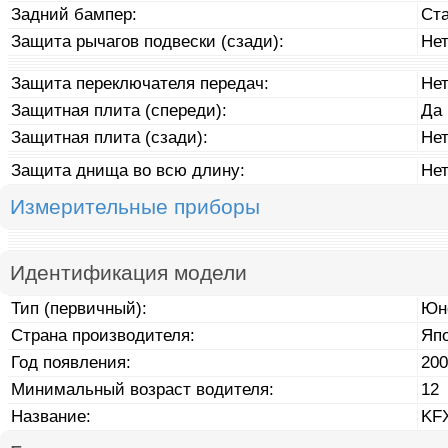
Задний бампер:
Ст
Защита рычагов подвески (сзади):
Не
Защита переключателя передач:
Не
Защитная плита (спереди):
Да
Защитная плита (сзади):
Не
Защита днища во всю длину:
Не
Измерительные приборы
Идентификация модели
Тип (первичный):
Юн
Страна производителя:
Яп
Год появления:
200
Минимальный возраст водителя:
12
Название:
KF