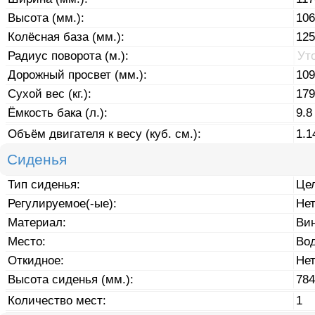
Высота (мм.):
106
Колёсная база (мм.):
125
Радиус поворота (м.):
Ут
Дорожный просвет (мм.):
109
Сухой вес (кг.):
179
Ёмкость бака (л.):
9.8
Объём двигателя к весу (куб. см.):
1.1
Сиденья
Тип сиденья:
Це
Регулируемое(-ые):
Не
Материал:
Ви
Место:
Во
Откидное:
Не
Высота сиденья (мм.):
784
Количество мест:
1