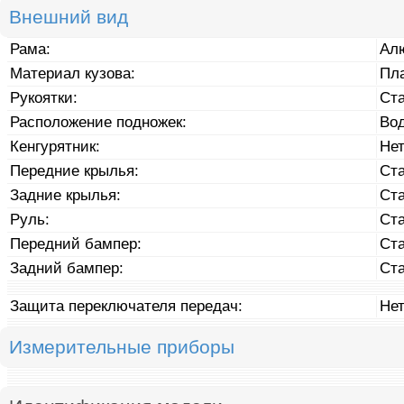
Внешний вид
Рама:
Ал
Материал кузова:
Пл
Рукоятки:
Ст
Расположение подножек:
Во
Кенгурятник:
Не
Передние крылья:
Ст
Задние крылья:
Ст
Руль:
Ст
Передний бампер:
Ст
Задний бампер:
Ст
Защита переключателя передач:
Не
Измерительные приборы