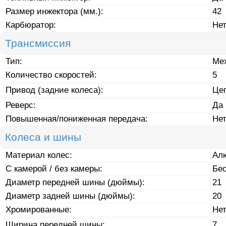
Размер инжектора (мм.):
42
Карбюратор:
Не
Трансмиссия
Тип:
Ме
Количество скоростей:
5
Привод (задние колеса):
Це
Реверс:
Да
Повышенная/пониженная передача:
Не
Колеса и шины
Материал колес:
Ал
С камерой / без камеры:
Бе
Диаметр передней шины (дюймы):
21
Диаметр задней шины (дюймы):
20
Хромированные:
Не
Ширина передней шины:
7