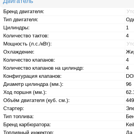
Двигатель
Бренд двигателя:
Ут
Тип двигателя:
Од
Цилиндры:
1
Количество тактов:
4
Мощность (л.с./кВт):
Ут
Охлаждение:
Жи
Количество клапанов:
4
Количество клапанов на цилиндр:
4
Конфигурация клапанов:
DO
Диаметр цилиндра (мм.):
96
Ход поршня (мм.):
62.
Объём двигателя (куб. см.):
449
Стартер:
Эле
Тип топлива:
Бе
Бренд карбюратора:
Kei
Топливный инжектор:
Да